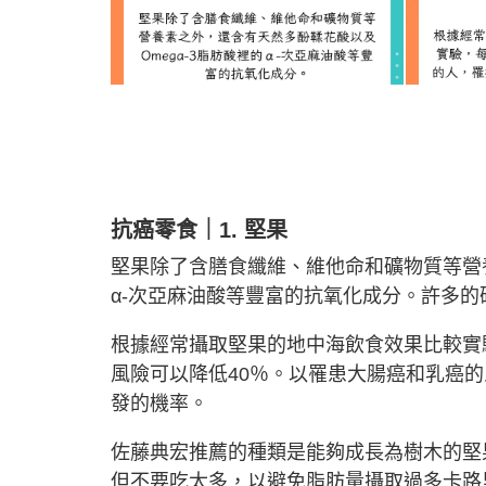
抗癌零食｜1. 堅果
堅果除了含膳食纖維、維他命和礦物質等營養
α-次亞麻油酸等豐富的抗氧化成分。許多
根據經常攝取堅果的地中海飲食效果比較實
風險可以降低40％。以罹患大腸癌和乳癌
發的機率。
佐藤典宏推薦的種類是能夠成長為樹木的堅
但不要吃太多，以避免脂肪量攝取過多卡路