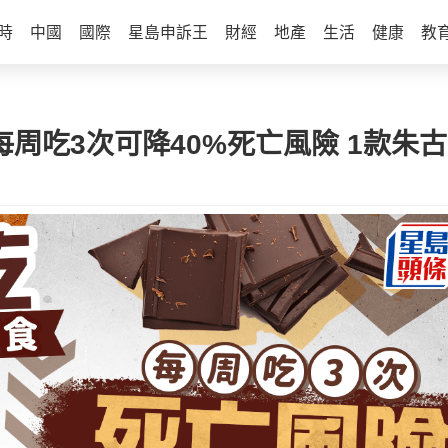
時
中國
國際
星島申訴王
財經
地產
生活
健康
教
每周吃3次可降40%死亡風險 1款朱