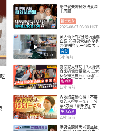
謝偉俊夫婦擬效法蔡瀾
｜周顯
投資理財
2026-08-07 06:00 HKT
黃大仙上邨7分鐘內連爆
血案 26歲男電梯內全身
刀傷送院 另一46歲男倒
斃平台
突發
01:37
5小時前
愛回家大結局｜7大綠葉
身家過億背景驚人 三太
私伙鱷魚皮Hermès拍劇
周吃
蘇姐原來是半山樓后
影視圈
17小時前
內地媽居港心得「不要
臉的人得到一切」！分
享3方面「豁出去」有著
發
數 網民：你好厲害
生活百科
20小時前
港男偷聽驚悉老竇坐擁