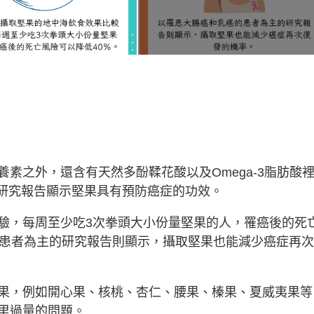
素之外，還含有天然多酚鞣花酸以及Omega-3脂肪酸
的研究報告顯示堅果具有預防癌症的功效。
驗，每周至少吃3次拳頭大小份量堅果的人，罹癌後的死
的患者為主的研究報告則顯示，攝取堅果也能減少癌症再
果，例如開心果、核桃、杏仁、腰果、榛果、夏威夷果等
里過量的問題。