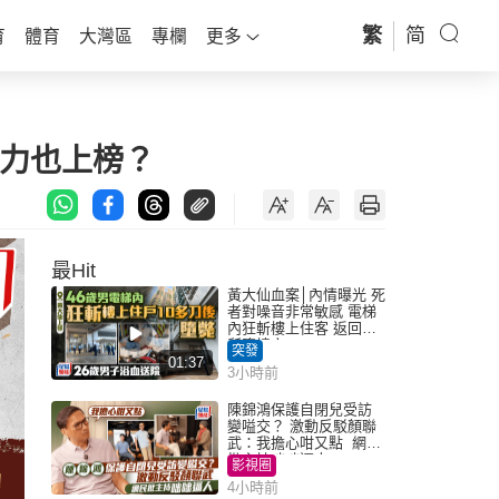
繁
简
育
體育
大灣區
專欄
更多
古力也上榜？
最Hit
黃大仙血案│內情曝光 死
者對噪音非常敏感 電梯
內狂斬樓上住客 返回住
所墮樓亡
突發
01:37
3小時前
陳錦鴻保護自閉兒受訪
變嗌交？ 激動反駁顏聯
武：我擔心咁又點 網民
批主持咄咄逼人
影視圈
4小時前