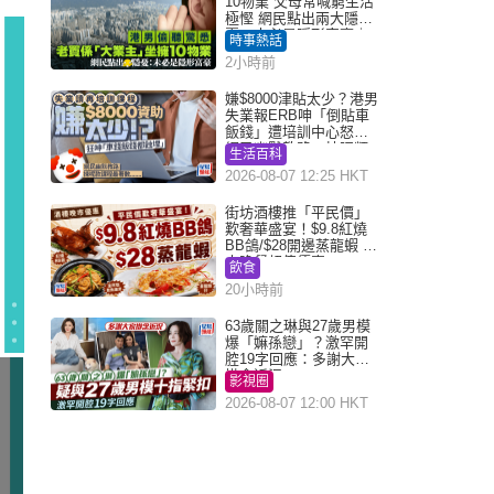
10物業 父母常喊窮生活
極慳 網民點出兩大隱
憂：未必是隱形富豪｜
時事熱話
Juicy叮
2小時前
嫌$8000津貼太少？港男
失業報ERB呻「倒貼車
飯錢」遭培訓中心怒轟
網民幽默教路：揀呢類
生活百科
課程唔會蝕...
2026-08-07 12:25 HKT
街坊酒樓推「平民價」
歎奢華盛宴！$9.8紅燒
BB鴿/$28開邊蒸龍蝦 3
大晚餐超值優惠
飲食
20小時前
63歲關之琳與27歲男模
爆「嫲孫戀」？激罕開
腔19字回應：多謝大家
掛念近況
影視圈
2026-08-07 12:00 HKT