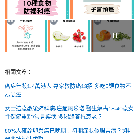
+11
---
相關文章：
癌症年殺1.4萬港人 專家教防癌13招 多吃5類食物不
易患癌
女士這歲數後婦科病/癌症風險增 醫生解構18-40歲女
性保健重點/常見疾病 多喝綠茶抗衰老？
80%人確診卵巢癌已晚期！初期症狀似腸胃病？3種