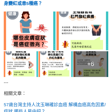
身變紅或患5種癌？
+6
---
相關文章：
57歲台灣主持人沈玉琳確診血癌 解構血癌高危因素/
症狀 哪些人易中招？