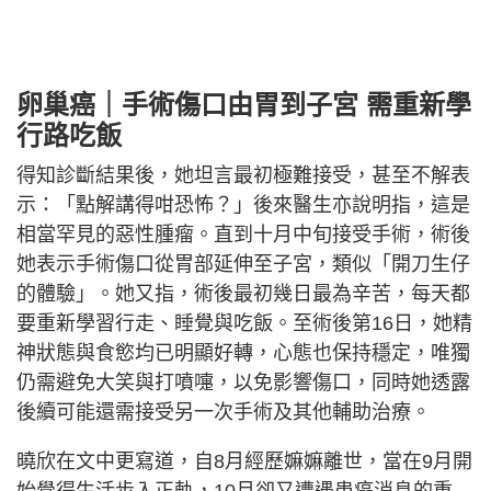
卵巢癌｜手術傷口由胃到子宮 需重新學
行路吃飯
得知診斷結果後，她坦言最初極難接受，甚至不解表
示：「點解講得咁恐怖？」後來醫生亦說明指，這是
相當罕見的惡性腫瘤。直到十月中旬接受手術，術後
她表示手術傷口從胃部延伸至子宮，類似「開刀生仔
的體驗」。她又指，術後最初幾日最為辛苦，每天都
要重新學習行走、睡覺與吃飯。至術後第16日，她精
神狀態與食慾均已明顯好轉，心態也保持穩定，唯獨
仍需避免大笑與打噴嚏，以免影響傷口，同時她透露
後續可能還需接受另一次手術及其他輔助治療。
曉欣在文中更寫道，自8月經歷嫲嫲離世，當在9月開