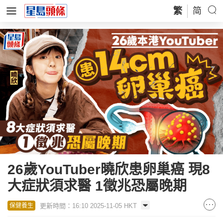
繁
简
26歲YouTuber曉欣患卵巢癌 現8
大症狀須求醫 1徵兆恐屬晚期
更新時間：16:10 2025-11-05 HKT
保健養生