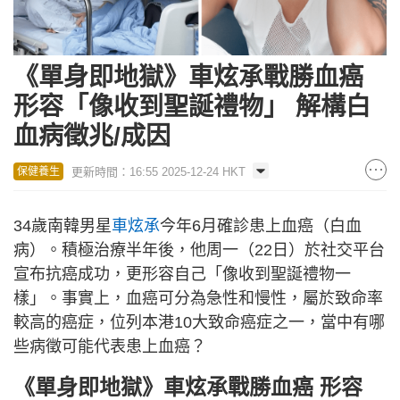
《單身即地獄》車炫承戰勝血癌
形容「像收到聖誕禮物」 解構白
血病徵兆/成因
更新時間：16:55 2025-12-24 HKT
保健養生
34歲南韓男星
車炫承
今年6月確診患上血癌（白血
病）。積極治療半年後，他周一（22日）於社交平台
宣布抗癌成功，更形容自己「像收到聖誕禮物一
樣」。事實上，血癌可分為急性和慢性，屬於致命率
較高的癌症，位列本港10大致命癌症之一，當中有哪
些病徵可能代表患上血癌？
《單身即地獄》車炫承戰勝血癌 形容