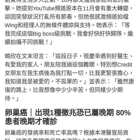
始覺得生活步入正軌，10月卻又遭遇患癌消息的重
擊。她提到YouTube頻道原本在11月會有重大轉變，
卻因突發狀況打亂所有節奏，但她很感激頻道拍檔
Wing和經理人的無條件體諒與支持。她表示：「等
我完成這個Big boss級挑戰，我會好快好快歸隊，繼
續拍攝不同挑戰！」
曉欣在文末坦言：「這段日子，很慶幸遇到好醫生、
有愛我的家人、朋友陪我過這個難關，特別想Credit
女朋友在我生病後為我打點一切，比我更緊張擔心，
我知道我是被愛的，不孤單的。」並表示：「雖然康
復的路上，比我想像中少少辛苦，但同樣少少期
待。」
卵巢癌｜出現1種徵兆恐已屬晚期 80%
患者晚期才確診
卵巢癌的發病率和死亡率高嗎？根據本港醫管局資