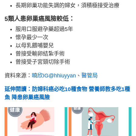
長期卵巢功能失調的婦女，須積極接受治療
5類人患卵巢癌風險較低：
服用口服避孕藥超過5年
懷孕最少一次
以母乳餵哺嬰兒
曾接受輸卵結紮手術
曾接受子宮頸切除手術
資料來源：
曉欣IG@
hhiuyyan
、
醫管局
延伸閱讀：防婦科癌必吃10種食物 營養師教多吃1種
魚 降患卵巢癌風險