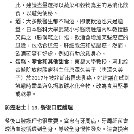
此，建議盡量選擇以蔬菜和穀物為主的易消化飲
食，以避免便秘。
酒
：大多數醫生都不喝酒，即使飲酒也只是適
量。日本醫科大學武藏小杉醫院腫瘤內科教授勝
又典之（勝俣範之）指，飲酒會增加某些癌症的
風險，包括食道癌、肝細胞癌和結腸癌。然而，
飲酒確實有好處，例如有助放鬆身心。
蛋糕、零食和其他甜食
：東都大學教授、河北綜
合醫院放射腫瘤科主任唐澤久美子（唐澤久美
子）於2017年被診斷出罹患乳癌，她建議在感到
飢餓時盡量避免攝取碳水化合物，改為食用堅果
或乾果。
防癌貼士｜13. 餐後口腔護理
餐後口腔護理也很重要。當患有牙周病，牙周細菌會
透過血液循環到全身，導致全身慢性發炎。這會損害