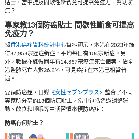
貼士，當中提及間歇性斷食竟可提高免疫力、幫助防
癌？
專家教13個防癌貼士 間歇性斷食可提高
免疫力？
據
香港癌症資料統計中心
資料顯示，本港在2023年錄
得37,953宗癌症新症，平均每日有104宗新症。另
外，數據亦錄得同年有14,867宗癌症死亡個案，佔全
港整體死亡人數26.2%，可見癌症在本港已相當普
遍。
要預防癌症，日媒
《女性セブンプラス》
整合了不同
專家所分享的13個防癌貼士，當中包括透過調整運
動、飲食和睡眠等生活習慣來預防癌症：
防癌有何貼士？