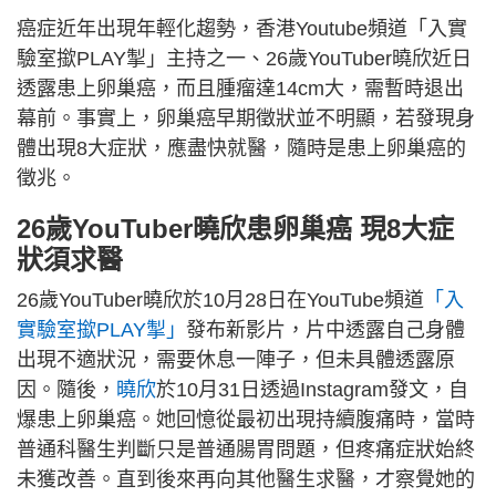
癌症近年出現年輕化趨勢，香港Youtube頻道「入實
驗室撳PLAY掣」主持之一、26歲YouTuber曉欣近日
透露患上卵巢癌，而且腫瘤達14cm大，需暫時退出
幕前。事實上，卵巢癌早期徵狀並不明顯，若發現身
體出現8大症狀，應盡快就醫，隨時是患上卵巢癌的
徵兆。
26歲YouTuber曉欣患卵巢癌 現8大症
狀須求醫
26歲YouTuber曉欣於10月28日在YouTube頻道
「入
實驗室撳PLAY掣」
發布新影片，片中透露自己身體
出現不適狀況，需要休息一陣子，但未具體透露原
因。隨後，
曉欣
於10月31日透過Instagram發文，自
爆患上卵巢癌。她回憶從最初出現持續腹痛時，當時
普通科醫生判斷只是普通腸胃問題，但疼痛症狀始終
未獲改善。直到後來再向其他醫生求醫，才察覺她的