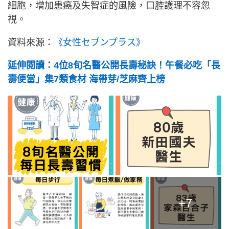
細胞，增加患癌及失智症的風險，口腔護理不容忽
視。
資料來源：
《女性セブンプラス》
延伸閱讀：4位8旬名醫公開長壽秘訣！午餐必吃「長
壽便當」集7類食材 海帶芽/芝麻齊上榜
+7