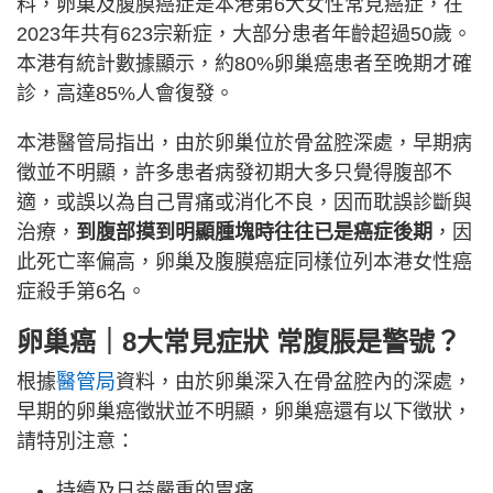
料，卵巢及腹膜癌症是本港第6大女性常見癌症，在
2023年共有623宗新症，大部分患者年齡超過50歲。
本港有統計數據顯示，約80%卵巢癌患者至晚期才確
診，高達85%人會復發。
本港醫管局指出，由於卵巢位於骨盆腔深處，早期病
徵並不明顯，許多患者病發初期大多只覺得腹部不
適，或誤以為自己胃痛或消化不良，因而耽誤診斷與
治療，
到腹部摸到明顯腫塊時往往已是癌症後期
，因
此死亡率偏高，卵巢及腹膜癌症同樣位列本港女性癌
症殺手第6名。
卵巢癌｜8大常見症狀 常腹脹是警號？
根據
醫管局
資料，由於卵巢深入在骨盆腔內的深處，
早期的卵巢癌徵狀並不明顯，卵巢癌還有以下徵狀，
請特別注意：
持續及日益嚴重的胃痛