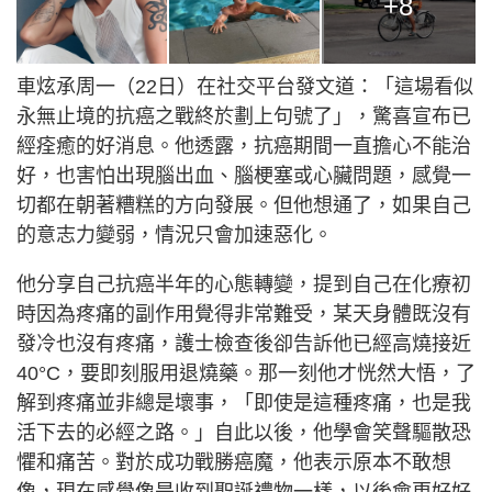
+8
車炫承周一（22日）在社交平台發文道：「這場看似
永無止境的抗癌之戰終於劃上句號了」，驚喜宣布已
經痊癒的好消息。他透露，抗癌期間一直擔心不能治
好，也害怕出現腦出血、腦梗塞或心臟問題，感覺一
切都在朝著糟糕的方向發展。但他想通了，如果自己
的意志力變弱，情況只會加速惡化。
他分享自己抗癌半年的心態轉變，提到自己在化療初
時因為疼痛的副作用覺得非常難受，某天身體既沒有
發冷也沒有疼痛，護士檢查後卻告訴他已經高燒接近
40°C，要即刻服用退燒藥。那一刻他才恍然大悟，了
解到疼痛並非總是壞事，「即使是這種疼痛，也是我
活下去的必經之路。」自此以後，他學會​​笑聲驅散恐
懼和痛苦。對於成功戰勝癌魔，他表示原本不敢想
像，現在感覺像是收到聖誕禮物一樣，以後會更好好