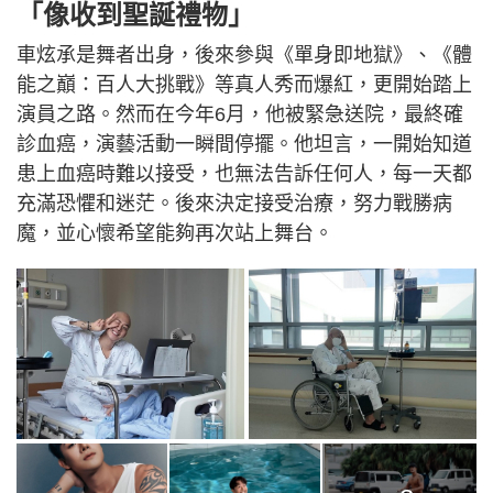
「像收到聖誕禮物」
車炫承是舞者出身，後來參與《單身即地獄》、《體
能之巔：百人大挑戰》等真人秀而爆紅，更開始踏上
演員之路。然而在今年6月，他被緊急送院，最終確
診血癌，演藝活動一瞬間停擺。他坦言，一開始知道
患上血癌時難以接受，也無法告訴任何人，每一天都
充滿恐懼和迷茫。後來決定接受治療，努力戰勝病
魔，並心懷希望能夠再次站上舞台。