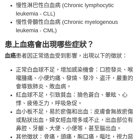
慢性淋巴性白血病 (Chronic lymphocytic
leukemia - CLL)
慢性骨髓性白血病 (Chronic myelogenous
leukemia - CML)
患上血癌會出現哪些症狀？
血癌
患者因正常造血受到影響，出現以下的徵狀：
正常白血球不足，增加感染機會：口腔發炎、喉
嚨腫痛、小便灼痛、發燒、發冷、盗汗，嚴重的
會導致肺炎、敗血病。
紅血球不足，引致貧血：臉色蒼白、暈眩、心
悸、疲倦乏力，呼吸急促。
血小板不足，易於瘀傷和出血：皮膚會無故瘀傷
或點狀出血，婦女經血增多或不止，出血部位有
鼻腔、牙齦、大便、小便等，甚至腦出血。
其他徵狀：骨痛，頭痛，胸口痛，嘔吐，視力惡