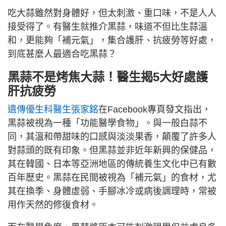
吃大蒜雖然對身體好，但太刺激、重口味，不是人人
接受得了。有醫生就推介黑蒜，味道不但比生蒜溫
和，更能夠「補元氣」，集合護肝、抗疲勞等好處，
到底甚麼人最適合吃黑蒜？
黑蒜不是烤焦大蒜！醫生揭5大好處護
肝抗疲勞
遺傳優生科醫生張家銘
在Facebook專頁發文指出，
黑蒜被視為一種「功能醫學食物」。與一般白蒜不
同，其溫和帶甜味的口感與淡淡果香，顛覆了許多人
對蒜頭的既有印象。但黑蒜並非近年新興的保健品，
其在韓國、日本等亞洲地區的傳統養生文化中已有數
百年歷史。黑蒜在民間被視為「補元氣」的食材，尤
其在換季、身體虛弱、手腳冰冷或病後調理時，常被
用作天然的修復食材。