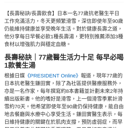
【長壽秘訣/長壽飲食】日本一名77歲抗老醫生平日
工作充滿活力，冬天更頻繁滑雪，深信即使年至90歲
仍能維持健康並享受晚年生活。對於健康長壽之道，
他分享每日早餐必飲1種長壽湯，更特別推薦添加3種
食材以增強肌力與穩定血糖。
長壽秘訣｜77歲醫生活力十足 每早必喝
1款養生湯
根據日媒
《PRESIDENT Online》
報道，現年77歲的
日本抗老醫生鎌田實，除了為社區提供醫療服務外，
亦是一名作家，每年撰寫約8本書籍並計劃未來2年持
續出版新書。他的嗜好是滑雪，上一個滑雪季累計滑
雪約70天。他希望即使年至90歲仍保持健康，能自由
地去餐廳與水療中心享受生活。鎌田實醫生表示，每
日維持健康的關鍵在於肌肉支撐，預防虛弱症，而早