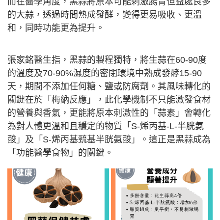
而在醫學角度，黑蒜將原本可能刺激腸胃但益處良多
的大蒜，透過時間熟成發酵，變得更易吸收、更溫
和，同時功能更為提升。
張家銘醫生指，黑蒜的製程獨特，將生蒜在60-90度
的溫度及70-90%濕度的密閉環境中熟成發酵15-90
天，期間不添加任何糖、鹽或防腐劑。其風味轉化的
關鍵在於「梅納反應」，此化學機制不只能激發食材
的營養與香氣，更能將原本刺激性的「蒜素」會轉化
為對人體更溫和且穩定的物質「S-烯丙基-L-半胱氨
酸」及「S-烯丙基巰基半胱氨酸」。這正是黑蒜成為
「功能醫學食物」的關鍵。