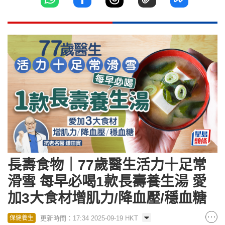
長壽食物｜77歲醫生活力十足常
滑雪 每早必喝1款長壽養生湯 愛
加3大食材增肌力/降血壓/穩血糖
更新時間：17:34 2025-09-19 HKT
保健養生