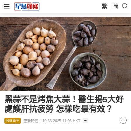
繁
简
黑蒜不是烤焦大蒜！醫生揭5大好
處護肝抗疲勞 怎樣吃最有效？
更新時間：10:36 2025-11-03 HKT
保健養生