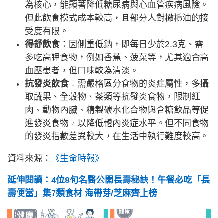
為核心，能顯著降低糖尿病與心血管疾病風險。
但此飲食模式成本較高，且部分人對橄欖油的接
受度有限。
得舒飲食
：因側重低鈉，即每日少於2.3克、需
多吃高钾食物，例如香蕉、菠菜等，尤其適合高
血壓患者，但口味較為清淡。
抗發炎飲食
：需嚴格區分食物的炎症屬性，多攝
取蔬果、全穀物、茶類等抗發炎食物，限制紅
肉、動物內臟、精製碳水化合物與含糖飲品等促
進發炎食物，以降低體內炎症水平。但不同食物
的發炎指數差異較大，在生活中執行難度較高。
資料來源：
《生命時報》
延伸閱讀：4位8旬名醫公開長壽秘訣！午餐必吃「長
壽便當」集7類食材 海帶芽/芝麻齊上榜