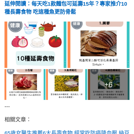
延伸閱讀：每天吃1款麵包可延壽15年？專家推介10
種長壽食物 吃這種魚更防骨鬆
+6
---
相關文章：
65歲女醫生推薦6大長壽食物 經常吃防癌降血壓 納豆