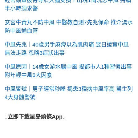
經常頭暈疲倦等於大腦受損？出現1情況恐中風 持續
半小時須求醫
安宮牛黃丸不防中風 中醫教自測7先兆保命 推介湯水
防中風通血管
中風先兆｜40歲男手麻痺以為肌肉痛 翌日證實中風
無法走路 忽略3症狀出事
中風原因｜14歲女游水腦中風 揭都市人1種習慣出事
附年輕中風6大因素
中風警號｜男子經常秒睡 揭患3種病中風率高 醫生列
4大身體警號
↓立即下載星島頭條App↓