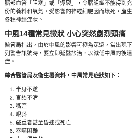
腦部血管「阻塞」或「爆裂」，令腦組織不能得到充
份的養料和氧氣，受影響的神經細胞因而壞死，產生
各種神經症狀。
中風14種常見徵狀 小心
突然劇烈頭痛
醫管局指出，由於中風的影響可極為深遠，當出現下
列警告訊號時，要立即延醫診治，以減低中風的後遺
症。
綜合醫管局及衞生署資料，中風常見症狀如下：
半身不遂
言語不清
嘴歪
眼斜
嚴重者甚至昏迷或死亡
吞嚥困難