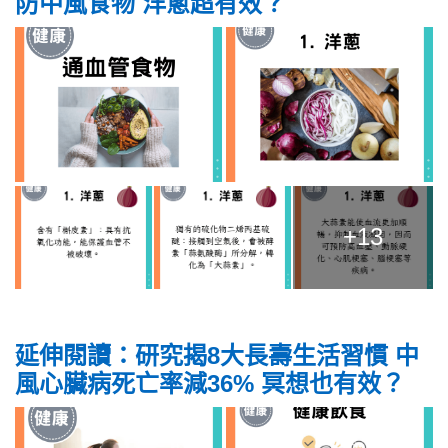
防中風食物 洋蔥超有效？
+13
延伸閱讀：研究揭8大長壽生活習慣 中
風心臟病死亡率減36% 冥想也有效？