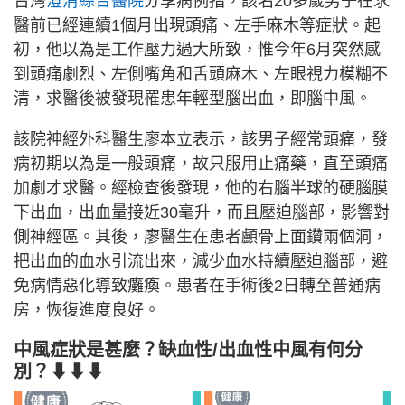
台灣
澄清綜合醫院
分享病例指，該名20多歲男子在求
醫前已經連續1個月出現頭痛、左手麻木等症狀。起
初，他以為是工作壓力過大所致，惟今年6月突然感
到頭痛劇烈、左側嘴角和舌頭麻木、左眼視力模糊不
清，求醫後被發現罹患年輕型腦出血，即腦中風。
該院神經外科醫生廖本立表示，該男子經常頭痛，發
病初期以為是一般頭痛，故只服用止痛藥，直至頭痛
加劇才求醫。經檢查後發現，他的右腦半球的硬腦膜
下出血，出血量接近30毫升，而且壓迫腦部，影響對
側神經區。其後，廖醫生在患者顱骨上面鑽兩個洞，
把出血的血水引流出來，減少血水持續壓迫腦部，避
免病情惡化導致癱瘓。患者在手術後2日轉至普通病
房，恢復進度良好。
中風症狀是甚麼？缺血性/出血性中風有何分
別？⬇⬇⬇