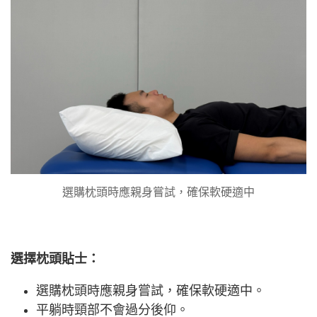
選購枕頭時應親身嘗試，確保軟硬適中
選擇枕頭貼士：
選購枕頭時應親身嘗試，確保軟硬適中。
平躺時頸部不會過分後仰。