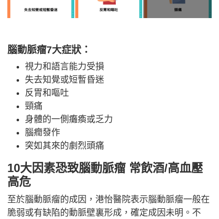
腦動脈瘤7大症狀：
視力和語言能力受損
失去知覺或短暫昏迷
反胃和嘔吐
頸痛
身體的一側癱瘓或乏力
腦癇發作
突如其來的劇烈頭痛
10大因素恐致腦動脈瘤 常飲酒/高血壓
高危
至於腦動脈瘤的成因，港怡醫院表示腦動脈瘤一般在
脆弱或有缺陷的動脈壁裏形成，確定成因未明。不