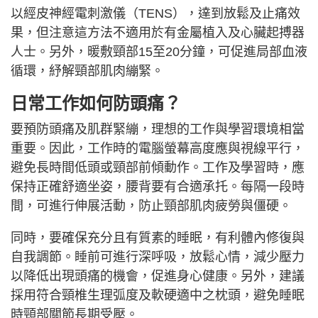
以經皮神經電刺激儀（TENS），達到放鬆及止痛效
果，但注意這方法不適用於有金屬植入及心臟起搏器
人士。另外，暖敷頸部15至20分鐘，可促進局部血液
循環，紓解頸部肌肉繃緊。
日常工作如何防頭痛？
要預防頭痛及肌群緊繃，理想的工作與學習環境相當
重要。因此，工作時的電腦螢幕高度應與視線平行，
避免長時間低頭或頸部前傾動作。工作及學習時，應
保持正確舒適坐姿，腰背要有合適承托。每隔一段時
間，可進行伸展活動，防止頸部肌肉疲勞與僵硬。
同時，要確保充分且有質素的睡眠，有利體內修復與
自我調節。睡前可進行深呼吸，放鬆心情，減少壓力
以降低出現頭痛的機會，促進身心健康。另外，建議
採用符合頸椎生理弧度及軟硬適中之枕頭，避免睡眠
時頸部關節長期受壓。