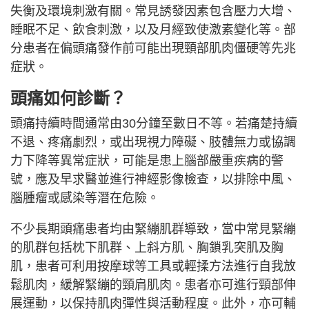
失衡及環境刺激有關。常見誘發因素包含壓力大增、
睡眠不足、飲食刺激，以及月經致使激素變化等。部
分患者在偏頭痛發作前可能出現頸部肌肉僵硬等先兆
症狀。
頭痛如何診斷？
頭痛持續時間通常由30分鐘至數日不等。若痛楚持續
不退、疼痛劇烈，或出現視力障礙、肢體無力或協調
力下降等異常症狀，可能是患上腦部嚴重疾病的警
號，應及早求醫並進行神經影像檢查，以排除中風、
腦腫瘤或感染等潛在危險。
不少長期頭痛患者均由緊繃肌群導致，當中常見緊繃
的肌群包括枕下肌群、上斜方肌、胸鎖乳突肌及胸
肌，患者可利用按摩球等工具或輕揉方法進行自我放
鬆肌肉，緩解緊繃的頸肩肌肉。患者亦可進行頸部伸
展運動，以保持肌肉彈性與活動程度。此外，亦可輔