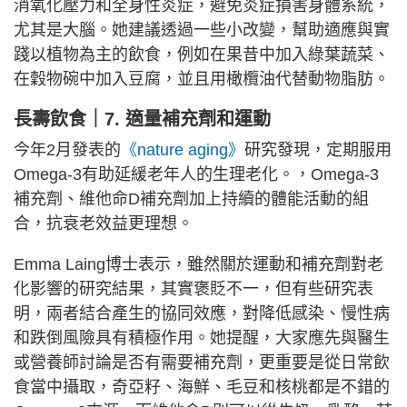
消氧化壓力和全身性炎症，避免炎症損害身體系統，
尤其是大腦。她建議透過一些小改變，幫助適應與實
踐以植物為主的飲食，例如在果昔中加入綠葉蔬菜、
在穀物碗中加入豆腐，並且用橄欖油代替動物脂肪。
長壽飲食｜7. 適量補充劑和運動
今年2月發表的
《nature aging》
研究發現，定期服用
Omega-3有助延緩老年人的生理老化。，Omega-3
補充劑、維他命D補充劑加上持續的體能活動的組
合，抗衰老效益更理想。
Emma Laing博士表示，雖然關於運動和補充劑對老
化影響的研究結果，其實褒貶不一，但有些研究表
明，兩者結合產生的協同效應，對降低感染、慢性病
和跌倒風險具有積極作用。她提醒，大家應先與醫生
或營養師討論是否有需要補充劑，更重要是從日常飲
食當中攝取，奇亞籽、海鮮、毛豆和核桃都是不錯的