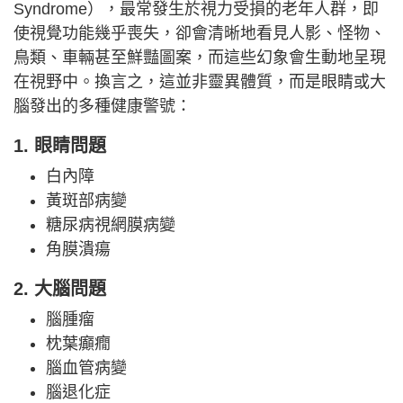
Syndrome），最常發生於視力受損的老年人群，即
使視覺功能幾乎喪失，卻會清晰地看見人影、怪物、
鳥類、車輛甚至鮮豔圖案，而這些幻象會生動地呈現
在視野中。換言之，這並非靈異體質，而是眼睛或大
腦發出的多種健康警號：
1. 眼睛問題
白內障
黃斑部病變
糖尿病視網膜病變
角膜潰瘍
2. 大腦問題
腦腫瘤
枕葉癲癇
腦血管病變
腦退化症