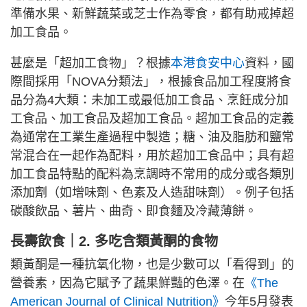
準備水果、新鮮蔬菜或芝士作為零食，都有助戒掉超
加工食品。
甚麼是「超加工食物」？根據
本港食安中心
資料，國
際間採用「NOVA分類法」，根據食品加工程度將食
品分為4大類：未加工或最低加工食品、烹飪成分加
工食品、加工食品及超加工食品。超加工食品的定義
為通常在工業生產過程中製造；糖、油及脂肪和鹽常
常混合在一起作為配料，用於超加工食品中；具有超
加工食品特點的配料為烹調時不常用的成分或各類別
添加劑（如增味劑、色素及人造甜味劑）。例子包括
碳酸飲品、薯片、曲奇、即食麵及冷藏薄餅。
長壽飲食｜2. 多吃含類黃酮的食物
類黃酮是一種抗氧化物，也是少數可以「看得到」的
營養素，因為它賦予了蔬果鮮豔的色澤。在
《The
American Journal of Clinical Nutrition》
今年5月發表