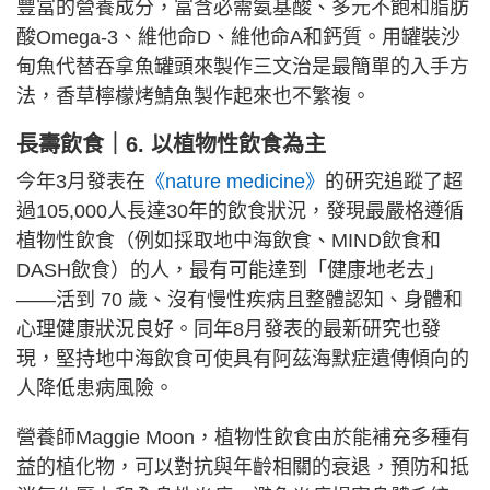
豐富的營養成分，富含必需氨基酸、多元不飽和脂肪
酸Omega-3、維他命D、維他命A和鈣質。用罐裝沙
甸魚代替吞拿魚罐頭來製作三文治是最簡單的入手方
法，香草檸檬烤鯖魚製作起來也不繁複。
長壽飲食｜6. 以植物性飲食為主
今年3月發表在
《nature medicine》
的研究追蹤了超
過105,000人長達30年的飲食狀況，發現最嚴格遵循
植物性飲食（例如採取地中海飲食、MIND飲食和
DASH飲食）的人，最有可能達到「健康地老去」
——活到 70 歲、沒有慢性疾病且整體認知、身體和
心理健康狀況良好。同年8月發表的最新研究也發
現，堅持地中海飲食可使具有阿茲海默症遺傳傾向的
人降低患病風險。
營養師Maggie Moon，植物性飲食由於能補充多種有
益的植化物，可以對抗與年齡相關的衰退，預防和抵