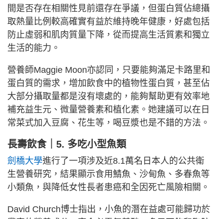
間是否存在相關性見前還存在爭議，但蛋白質佔總攝
取熱量比例較高確實有益於維持晚年健康，好處包括
防止虛弱和肌肉質量下降，從而提高生活質素和獨立
生活的能力。
營養師Maggie Moon亦認同，只要能夠滿足卡路里和
蛋白質的需求，增加飲食中的植物性蛋白質，甚至佔
大部分攝取量都是沒有壞處的，能夠幫助更有效率地
補充益生元、微量營養素和植化素。她建議可以在日
常菜式加入豆腐、花生等，喝豆漿也是不錯的方法。
長壽飲食｜5. 多吃小型魚類
劍橋大學
進行了一項涉及近8.1萬名日本人的公共衛
生營養研究，結果顯示食用鯖魚、沙甸魚、多春魚等
小類魚，與降低女性長者患癌和全因死亡風險相關。
David Church博士指出，小魚的潛在益處可能歸功於