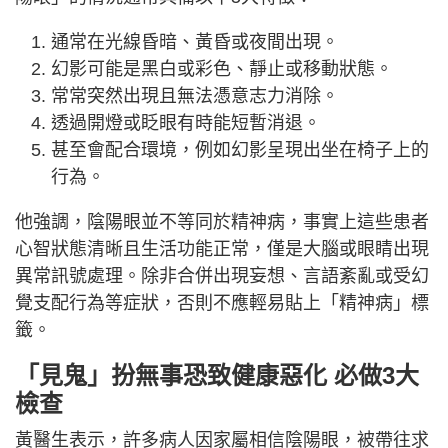
通常在光線昏暗、黃昏或夜間出現。
幻影可能是黑白或彩色、靜止或移動狀態。
常常突然出現且無法憑意志力消除。
透過開燈或眨眼有時能短暫消退。
甚至會配合環境，例如幻影呈現出坐在椅子上的
行為。
他強調，陰陽眼並不等同於精神病，事實上這些患者
心智狀態清晰且生活功能正常，僅是大腦或眼睛出現
異常訊號處理。除非合併出現妄想、言語紊亂或受幻
覺支配行為等症狀，否則不應輕易貼上「精神病」標
籤。
「見鬼」扮無事恐致健康惡化 必做3大
檢查
黃醫生表示，許多病人因家屬相信陰陽眼，被帶往求