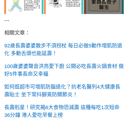
---
相關文章：
92歲長壽婆婆散步不須拐杖 每日必做5動作增肌防退
化 多動舌頭也能延壽！
100歲婆婆聲音洪亮愛下廚 公開必吃長壽火鍋食材 做
好5件事長命又幸福
如何逛超市可增肌防腦退化？抗老名醫列4大健康長
壽貼士 坐下常抖腳竟防關節炎！
長壽剋星！研究揭6大食物恐減壽 這種每吃1次短命
36分鐘 港人愛吃早餐上榜