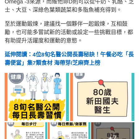
Omega -3來源，而維他命D則可以從牛奶、乳酪、芝
士、大豆、深綠色葉類蔬菜和多脂魚補充得到。
至於運動鍛煉，建議找一個夥伴一起鍛煉，互相鼓
勵，也可能多嘗試新的活動或設定一些挑戰目標，都
有助提升活躍度和運動的意慾。
延伸閱讀：4位8旬名醫公開長壽秘訣！午餐必吃「長
壽便當」集7類食材 海帶芽/芝麻齊上榜
+7