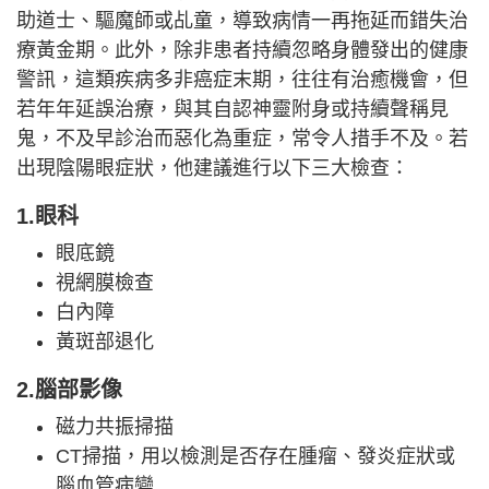
助道士、驅魔師或乩童，導致病情一再拖延而錯失治
療黃金期。此外，除非患者持續忽略身體發出的健康
警訊，這類疾病多非癌症末期，往往有治癒機會，但
若年年延誤治療，與其自認神靈附身或持續聲稱見
鬼，不及早診治而惡化為重症，常令人措手不及。若
出現陰陽眼症狀，他建議進行以下三大檢查：
1.眼科
眼底鏡
視網膜檢查
白內障
黃斑部退化
2.腦部影像
磁力共振掃描
CT掃描，用以檢測是否存在腫瘤、發炎症狀或
腦血管病變