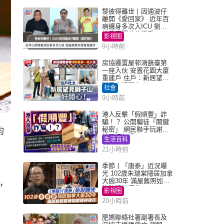
黎彼得離世丨因通波仔
離開《愛回家》 近年百
病纏身多次入ICU 劉鑾
雄黃宗澤曾施援手
影視圈
9小時前
房協遷置屋邨鴻鵠臺第
一座入伙 安置花園大廈
重建戶 住戶：新居望見
獅子山好開心！
社會
9小時前
港人反擊「假順豐」詐
騙！？ 公開騙徒「關鍵
秘密」 網民聯手玩謝：
均
練習緬甸語
生活百科
21小時前
季節丨「唐泰」近況曝
光 102歲朱瑞棠隱居加拿
大逾30年 滿屋舊照如博
，
物館精神極佳
影視圈
20小時前
肥媽聯絡社署副署長及