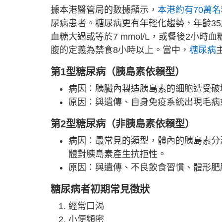
據本港醫管局的數據顯示，
本港約有70萬
尿病患者。糖尿病更有年輕化趨勢，年齡3
血糖大過或等於7 mmol/L，或餐後2小時血
腹的定義為禁食8小時以上。當中，
糖尿病
第1型糖尿病（胰島素依賴型）
病因：胰臟內製造胰島素的細胞遭受破
原因：與遺傳、自身免疫系統出現毛病
第2型糖尿病（非胰島素依賴型）
病因：最常見的類型，體內的胰島素分
體對胰島素產生抗拒性。
原因：與遺傳、不良飲食習慣、體形肥
糖尿病者初期常見徵狀
經常口渴
小便頻密