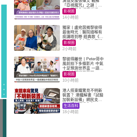
演協支援張偉文 親解
「亞視魔咒」之謎：有
信心鐵三角評審繼續
影視圈
14小時前
獨家丨盧宛茵揭黎彼得
最後時光：醫院插喉有
痰講唔到嘢 經典歌《浪
子心聲》金句源自廟街
影視圈
睇相佬
2小時前
黎彼得離世丨Peter哥中
風前拍下多條影片 中氣
十足預測世界盃 一語成
讖貼中西班牙奪冠
影視圈
10小時前
港人搭東鐵驚見不明新
裝置？ 港鐵解畫「試驗
加裝新設備」網民支
持：好似呢排先有
生活百科
18小時前