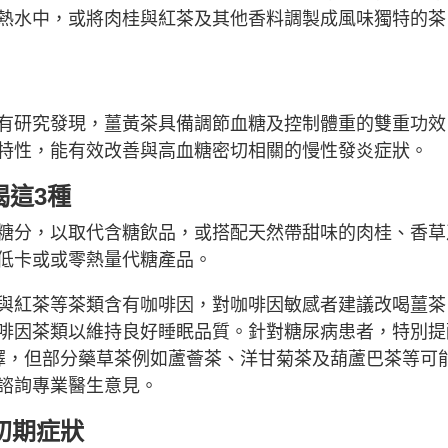
熱水中，或將肉桂與紅茶及其他香料調製成風味獨特的茶
有研究發現，薑黃茶具備調節血糖及控制體重的雙重功效
特性，能有效改善與高血糖密切相關的慢性發炎症狀。
喝這3種
糖分，以取代含糖飲品，或搭配天然帶甜味的肉桂、香草
低卡或或零熱量代糖產品。
與紅茶等茶類含有咖啡因，對咖啡因敏感者建議改喝薑茶
啡因茶類以維持良好睡眠品質。針對糖尿病患者，特別提
擇，但部分藥草茶例如蘆薈茶、洋甘菊茶及葫蘆巴茶等可
諮詢專業醫生意見。
初期症狀