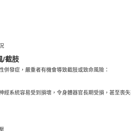
況
風/截肢
性併發症，嚴重者有機會導致截肢或致命風險：
神經系統容易受到損壞，令身體器官長期受損，甚至喪失
壓