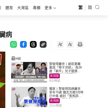
繁
简
育
體育
大灣區
專欄
更多
臟病
最Hit
黎彼得離世丨被前妻離
棄成「帶子洪郎」 為38
歲「躺平」兒子還債多
年 曾盼尋伴侶度晚年
影視圈
9小時前
獨家丨黎彼得因病離世
享年76歲 鍾志光揭3月時
已中風 被封「鬼馬詞
人」與許冠傑多合作
影視圈
10小時前