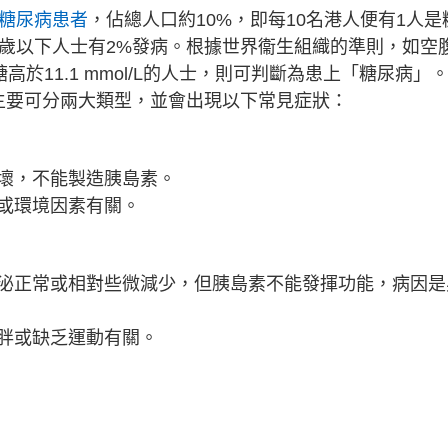
名糖尿病患者
，佔總人口約10%，即每10名港人便有1人是
5歲以下人士有2%發病。根據世界衞生組織的準則，如空
糖高於11.1 mmol/L的人士，則可判斷為患上「糖尿病」
主要可分兩大類型，並會出現以下常見症狀：
壞，不能製造胰島素。
或環境因素有關。
泌正常或相對些微減少，但胰島素不能發揮功能，病因是
胖或缺乏運動有關。