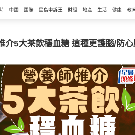
時
中國
國際
星島申訴王
財經
地產
生活
健康
教
介5大茶飲穩血糖 這種更護腦/防心