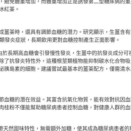
，避免體重增加，而體重增加正是誘發第二型糖尿病的重
冰紅茶。
成薑茶時，還具有調節血糖的潛力。研究顯示，生薑含有
各類發炎症狀，長期飲用更對血糖控制產生正面影響。
cis指出，由於長期高血糖會引發慢性發炎，生薑中的抗發炎成分可
除了抗發炎特性外，這種根莖類植物能抑制碳水化合物吸
泌胰島素的細胞。建議嘗試最基本的薑茶配方，僅需清水
節血糖的潛在效益。其富含抗氧化物質，能有效對抗因血
肉桂粉不僅能幫助糖尿病患者控制血糖，對健康人群的血
肉桂茶自帶天然甜味特性，無需額外加糖，使其成為糖尿病患者的