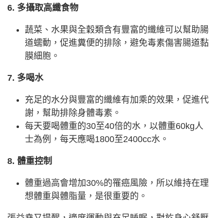
6. 多攝取高纖食物
蔬菜、水果與全穀類含有豐富的纖維可以幫助腸
道蠕動，促進糞便的排除，避免毒素傷害腸道黏
膜細胞。
7. 多喝水
充足的水分與豐富的纖維有加乘的效果，促進代
謝，幫助排除身體毒素。
每天要喝體重的30至40倍的水，以體重60kg人
士為例，每天應喝1800至2400cc水。
8. 體重控制
體重過高會增加30%的罹癌風險，所以維持在理
想體重與體脂量，是很重要的。
張益堯又提醒，適度運動與充足睡眠，對於身心舒壓