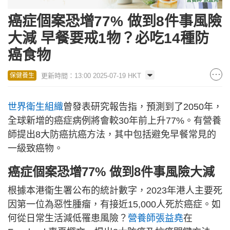
癌症個案恐增77% 做到8件事風險
大減 早餐要戒1物？必吃14種防
癌食物
更新時間：13:00 2025-07-19 HKT
保健養生
世界衛生組織
曾發表研究報告指，預測到了2050年，
全球新增的癌症病例將會較30年前上升77%。有營養
師提出8大防癌抗癌方法，其中包括避免早餐常見的
一級致癌物。
癌症個案恐增77% 做到8件事風險大減
根據本港衞生署公布的統計數字，2023年港人主要死
因第一位為惡性腫瘤，有接近15,000人死於癌症。如
何從日常生活減低罹患風險？
營養師張益堯
在