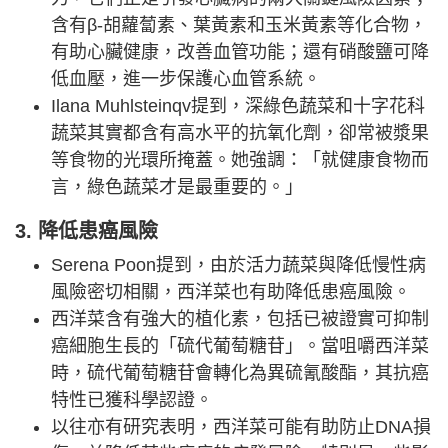
含有β-胡蘿蔔素、葉黃素和玉米黃素等化合物，
有助心臟健康，改善血管功能；還有硝酸鹽可降
低血壓，進一步保護心血管系統。
Ilana Muhlsteinqv提到，深綠色蔬菜和十字花科
蔬菜其實都含有高水平的抗氧化劑，卻常被漿果
等食物的光環所掩蓋。她強調：「就健康食物而
言，綠色蔬菜才是最重要的。」
3. 降低患癌風險
Serena Poon提到，由於活力蔬菜與降低慢性病
風險密切相關，西洋菜也有助降低患癌風險。
西洋菜含有強大的植化素，包括已被證實可抑制
癌細胞生長的「硫代葡萄糖苷」。當咀嚼西洋菜
時，硫代葡萄糖苷會轉化為異硫氰酸酯，其抗癌
特性已獲科學認證。
以往亦有研究表明，西洋菜可能有助防止DNA損