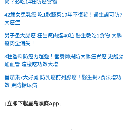
物？必吃14種防癌食物
42歲女患乳癌 吃1款蔬菜19年不復發！醫生證可防7
大癌症
男子患大腸癌 狂生瘜肉達40粒 醫生教吃1食物 大腸
瘜肉全消失！
3種香料防癌力超強！營養師揭防大腸癌胃癌 更護腸
通血管 這樣吃功效大增
番茄集7大好處 防乳癌前列腺癌！醫生揭2食法增功
效 更防糖尿病
↓立即下載星島頭條App↓