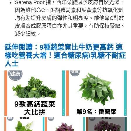
Serena Poon指，西洋菜能賦予皮膚自然光澤，
因為維他命C、β-胡蘿蔔素和葉黃素等抗氧化劑
均有助提升皮膚的彈性和明亮度。維他命C對於
皮膚合成膠原蛋白亦尤其重要，有助保持緊緻、
減少細紋。
延伸閱讀：9種蔬菜竟比牛奶更高鈣 這
樣吃營養大增！適合糖尿病/乳糖不耐症
人士