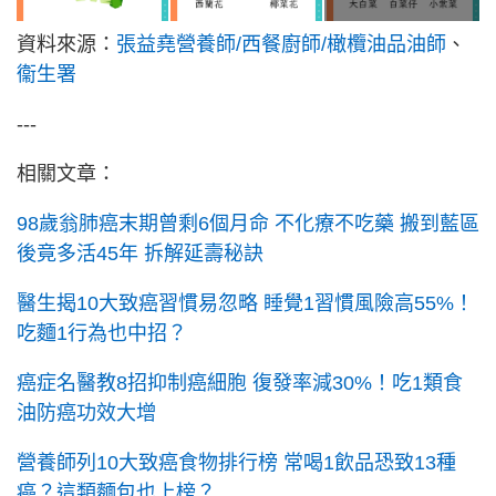
資料來源：
張益堯營養師/西餐廚師/橄欖油品油師
、
衞生署
---
相關文章：
98歲翁肺癌末期曾剩6個月命 不化療不吃藥 搬到藍區
後竟多活45年 拆解延壽秘訣
醫生揭10大致癌習慣易忽略 睡覺1習慣風險高55%！
吃麵1行為也中招？
癌症名醫教8招抑制癌細胞 復發率減30%！吃1類食
油防癌功效大增
營養師列10大致癌食物排行榜 常喝1飲品恐致13種
癌？這類麵包也上榜？