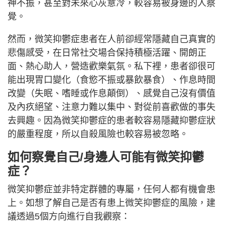
神不振，甚至對未來心灰意冷，較容易被身邊的人察
覺。
然而，微笑抑鬱症患者在人前卻經常隱藏自己真實的
悲傷感受，在日常社交場合保持積極活躍、開朗正
面、熱心助人，營造歡樂氣氛。私下裡，患者卻很可
能出現胃口變化（食慾不振或暴飲暴食）、作息時間
改變（失眠、嗜睡或作息顛倒）、感覺自己沒有價值
及內疚絕望、注意力難以集中、對從前喜歡做的事失
去興趣。因為微笑抑鬱症的患者較容易隱藏抑鬱症狀
的嚴重程度，所以自殺風險也較容易被忽略。
如何察覺自己/身邊人可能有微笑抑鬱
症？
微笑抑鬱症並非特定群體的專屬，任何人都有機會患
上。如想了解自己是否有患上微笑抑鬱症的風險，建
議透過5個方向進行自我觀察：