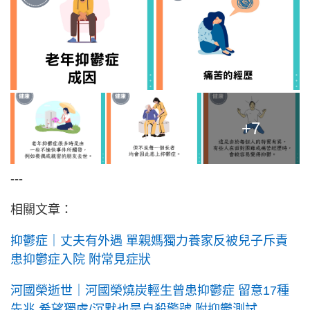
+7
---
相關文章：
抑鬱症｜丈夫有外遇 單親媽獨力養家反被兒子斥責
患抑鬱症入院 附常見症狀
河國榮逝世｜河國榮燒炭輕生曾患抑鬱症 留意17種
先兆 希望獨處/沉默也是自殺警號 附抑鬱測試