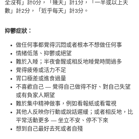
全沒有」計0分，「幾天」計1分，「一半或以上天
數」計2分，「近乎每天」計3分。
抑鬱症狀：
做任何事都覺得沉悶或者根本不想做任何事
情緒低落、抑鬱或絕望
難於入睡；半夜會醒或相反地睡覺時間過多
覺得疲倦或活力不足
胃口極差或進食過量
不喜歡自己 — 覺得自己做得不好、對自己失望
或有負家人期望
難於集中精神做事，例如看報紙或看電視
其他人反映你行動或說話遲緩；或者相反地，比
平常活動更多 — 坐立不安、停不下來
想到自己最好去死或者自殘