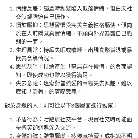
情緒反差：獨處時頻繁陷入低落情緒，但白天社
交時卻強迫自己振作。
慣於壓抑：思想習慣受完美主義性格驅使，傾向
於在人前隱藏真實情緒，不願向外界暴露自己脆
弱的一面。
生理異常：持續失眠或嗜睡，出現食慾減退或暴
飲暴食等情況。
思想灰暗：持續產生「毫無存在價值」的負面認
知，即使成功也難以獲得滿足。
失去意義：逐漸對曾熱愛的事物失去興趣，難以
感知「活著」的實際意義。
對於身邊的人，則可從以下3個層面進行觀察：
矛盾行為：活躍於社交平台，現實社交時可能面
帶微笑卻迴避深入交流。
身體訊號：體重驟變、疲倦感持續，或抱怨不明