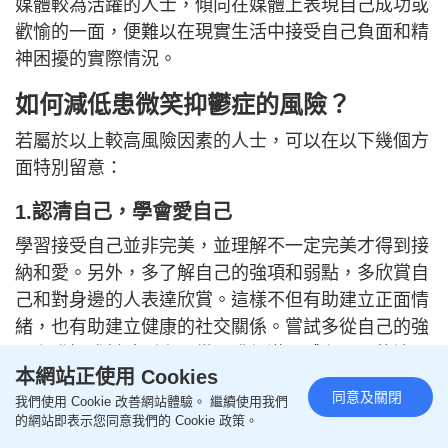
媒體較為活躍的人士，傾向在媒體上表現自己成功或
歡愉的一面，便難以在現實生活中接受自己負面和精
神困擾的實際情況。
如何減低患微笑抑鬱症的風險？
若屬於以上較高風險因素的人士，可以在以下幾個方
面特別留意：
1.認清自己，學會愛自己
學習接受自己並非完美，並理解不一定完美才得到接
納和愛。另外，多了解自己的強項和弱點，多欣賞自
己和對身邊的人表達欣賞。這樣不但有助建立正面情
緒，也有助建立健康的社交關係。嘗試多從自己的強
項上發揮或幫助別人，從而獲得滿足感和正面的情
本網站正使用 Cookies
緒，進而學習愛和被愛。
同意及關閉
我們使用 Cookie 改善網站體驗。 繼續使用我們
的網站即表示您同意我們的 Cookie 政策。
2.愛惜身體，調整生活節奏