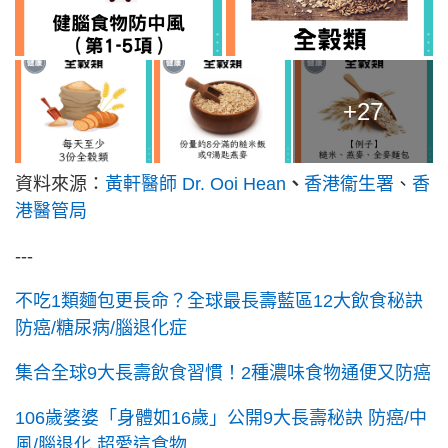
+27
資料來源：
黃軒醫師 Dr. Ooi Hean
、
香港衞生署
、
香
港醫管局
---
不吃1類麵包更長命？全球最長壽藍區12大飲食秘訣
防癌/糖尿病/腦退化症
集合全球9大長壽飲食習慣！2種濃味食物通便又防癌
106歲婆婆「身體如16歲」公開9大長壽秘訣 防癌/中
風/腦退化 超愛這食物