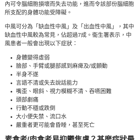
內可令腦細胞損壞而失去功能，進而令該部份腦細胞
所支配的身體功能受障礙。
中風可分為「缺血性中風」及「出血性中風」，其中
缺血性中風較為常見，佔超過7成。衞生署表示，中
風患者一般會出現以下症狀：
身體變得虛弱
臉部、手臂或腿部感到麻痺及/或顫動
半身不遂
言語不清或失去說話能力
嘴歪、眼斜、視力模糊不清、吞嚥困難
頭部劇痛
行動不穩或跌倒
大小便失禁、流口水
嚴重者更可能會昏睡，甚至死亡
素食者/肉食者易抑鬱焦慮？甚麼症狀最