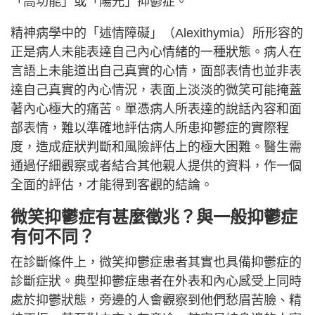
「高功能」或「陽光」抑鬱症。
精神病學中的「述情障礙」（Alexithymia）所形容的
正是病人未能表達自己內心情緒的一種狀態。病人在
言語上未能道出自己真實的心情，面部表情也並非表
達自己真實的內心情況，表面上淡淡的微笑可能掩蓋
著內心極大的痛苦。單憑病人所表達的說話內容和面
部表情，難以準確地評估病人所患抑鬱症的實際程
度，造成症狀判斷和風險評估上的極大困難。醫生需
通過仔細觀察或者結合其他親人提供的資料，作一個
全面的評估，才能得到客觀的結論。
微笑抑鬱症有甚麼徵兆？與一般抑鬱症
有何不同？
在診斷條件上，微笑抑鬱症患者其實也具備抑鬱症的
診斷症狀。典型抑鬱症患者在外表和內心感受上同時
處於抑鬱狀態，旁邊的人會觀察到他們愁眉苦臉、精