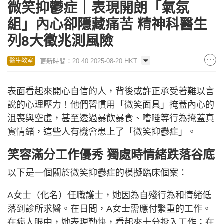
微笑抑鬱症｜表現開朗「氣氛
組」內心卻隱藏痛苦 精神科醫生
列8大徵兆測風險
更新時間：20:40 2025-08-20 HKT
醫生教室
表面看起來開心自信的人，背後或許正承受著難以言
說的心理壓力！他們習慣用「微笑面具」掩蓋內心的
沮喪與空虛，甚至透過暴飲暴食、嗜睡等行為掩蓋真
實情緒，這些人有機會患上了「微笑抑鬱症」。
笑容滿分工作優秀 獨處時情緒跌落谷底
以下是一個關於微笑抑鬱症的模擬臨床個案：
A女士（化名）任職護士，她因為自殘行為和情緒低
落到診所求醫。在日間，A女士需應付繁重的工作。
在病人眼中，她表現勤快，看起來十分投入工作；在