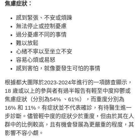
焦慮症狀：
感到緊張、不安或煩躁
無法停止或控制憂慮
過分憂慮不同的事情
難以放鬆
心緒不寧以至坐立不安
容易心煩或易怒
感到害怕，就像要發生可怕的事情
根據都大團隊於2023-2024年進行的一項篩查顯示，
18 歲或以上的參與者有過半報告有輕至中度抑鬱或
焦慮症狀（分別為54% 、61%），而重度分別為
16% 和 11%。有症狀並不代表確診，有待醫生進一
步診斷。儘管輕中度的症狀少於重度，但由於其在人
群中的比例較高，且有機會發展為更嚴重的程度，其
影響不容小覷。