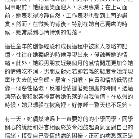
同事眼前，她總是笑面迎人，表現專業；在上司面
前，她表現得冷靜自然，工作表現也受到上司的讚
賞。然而，在微笑的背後，特別在她自己獨處的時
候，她常感到心情特別的低落。
過往童年的創傷經驗和成長過程中被家人忽略的記
憶，往往在她獨處的時候浮現出來，侵蝕著她的情
緒。此外，她跟男朋友近幾個月的感情問題更加令她
的情緒吃不消，男朋友對她若即若離的態度令她浮現
童年失去的安全感。暴食、扣喉、自責和情緒低落就
像一個惡性循環，反覆地佔據著她獨處的時間。透過
漂亮衣服和妝容掩蓋著她低落的自我價值。在放假的
時候，她只想躲在被窩裡，好像睡一整天也不足夠。
有一天，她偶然地遇上一直要好的的小學同學，同學
關心的說話和好言相勸終於令她鼓起勇氣面對自己的
情緒，接受自己受情緒病的困擾。正確的病悉感正是