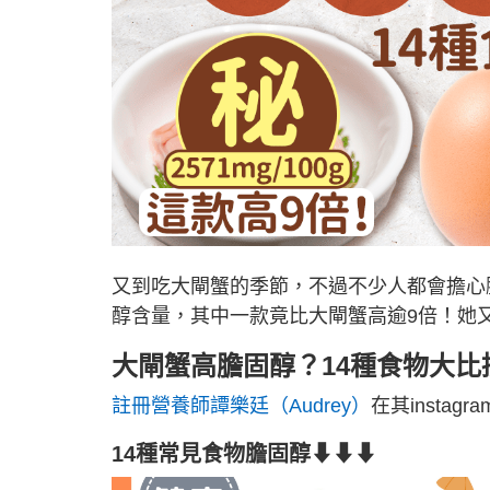
又到吃大閘蟹的季節，不過不少人都會擔心
醇含量，其中一款竟比大閘蟹高逾9倍！她
大閘蟹高膽固醇？14種食物大比
註冊營養師譚樂廷（Audrey）
在其insta
14種常見食物膽固醇⬇⬇⬇