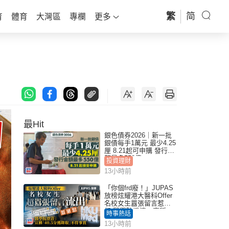
繁
简
育
體育
大灣區
專欄
更多
最Hit
銀色債券2026｜新一批
銀債每手1萬元 最少4.25
厘 8.21起可申購 發行金
額最多550億
投資理財
13小時前
「你個frd廢！」JUPAS
放榜炫耀港大醫科Offer
名校女生囂張留言惹眾
怒 醫學院澄清：宣稱
時事熱話
「40.5分獲錄取」不符事
13小時前
實｜Juicy叮