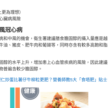
或以上更為理想）
心臟病風險
中風冠心病
病和中風的機會，衞生署建議膳食膽固醇的攝入量應是越
牛油、豬皮、肥牛肉和葡撻等，同時亦含有較多高飽和脂
固醇的水平上升，增加患上心血管疾病的風險，因此建議
物普遍含較少膽固醇。
蝦仁炒蛋比薯仔牛柳粒更肥？營養師教5大「食唔肥」貼士