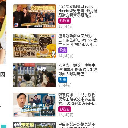
佘詩曼疑胸壓Chrome
Hearts型男老闆 俯身疑
跟對方背脊零距離接觸
網民驚呼：企側邊唔
影視圈
得？
13小時前
檀島咖啡餅店回歸港
島！預告新店8月下旬太
古重開 年初結束80年歷
史灣仔總店
飲食
14小時前
六合彩︱頭獎一注獨中
得1900萬 攪珠結果出爐
即刻入嚟對冧巴！
膽固
社會
9小時前
黎彼得離世丨兒子黎樹
德停工陪老父走過最後
歲月 澄清經濟沒有困
。
難：傳聞有誇張成份
影視圈
02:44
12小時前
中國預製屋熱銷美澳墨