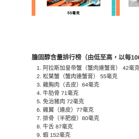
膽固醇含量排行榜（由低至高，以每10
阿拉斯加皇帝蟹（蟹肉連蟹膏） 42毫
松葉蟹（蟹肉連蟹膏） 55毫克
雞胸肉（去皮）64毫克
牛肋骨 71毫克
免治豬肉 72毫克
雞翼（連皮）77毫克
排骨（半肥瘦）80毫克
牛舌 87毫克
蝦 152毫克