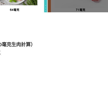
0毫克生肉計算）
克