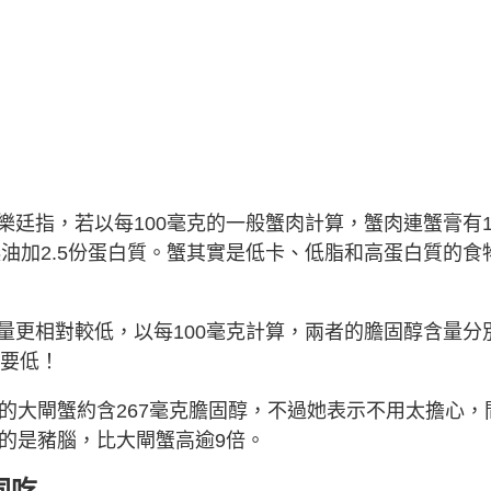
廷指，若以每100毫克的一般蟹肉計算，蟹肉連蟹膏有1
半茶匙油加2.5份蛋白質。蟹其實是低卡、低脂和高蛋白質的食
量更相對較低，以每100毫克計算，兩者的膽固醇含量分
還要低！
的大閘蟹約含267毫克膽固醇，不過她表示不用太擔心，
的是豬腦，比大閘蟹高逾9倍。
同吃