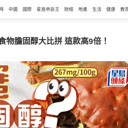
時
中國
國際
星島申訴王
財經
地產
生活
健康
教
食物膽固醇大比拼 這款高9倍！