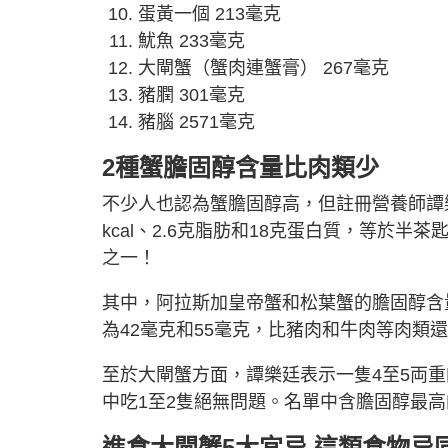
蛋黃一個 213毫克
魷魚 233毫克
大閘蟹（蟹肉連蟹膏） 267毫克
豬膶 301毫克
豬腦 2571毫克
2種蟹膽固醇含量比肉類少
不少人也認為蟹膽固醇高，但註冊營養師譚樂
kcal、2.6克脂肪和18克蛋白質，等於
之一！
其中，阿拉斯加皇帝蟹和松葉蟹的膽固醇含
為42毫克和55毫克，比豬肉和牛肉等肉類
至於大閘蟹方面，譚樂廷表示一隻4至5両重
中吃1至2隻絕無問題。名單中含膽固醇最高
進食大閘蟹5大宜忌 這類食物忌