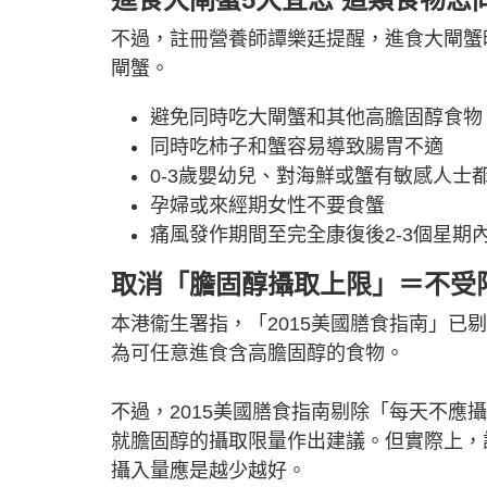
不過，註冊營養師譚樂廷提醒，進食大閘蟹
閘蟹。
避免同時吃大閘蟹和其他高膽固醇食物
同時吃柿子和蟹容易導致腸胃不適
0-3歲嬰幼兒、對海鮮或蟹有敏感人士
孕婦或來經期女性不要食蟹
痛風發作期間至完全康復後2-3個星期
取消「膽固醇攝取上限」＝不受
本港衞生署指，「2015美國膳食指南」已
為可任意進食含高膽固醇的食物。
不過，2015美國膳食指南剔除「每天不應
就膽固醇的攝取限量作出建議。但實際上，
攝入量應是越少越好。