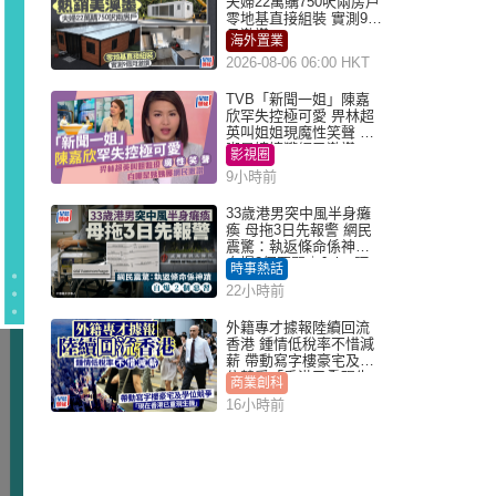
夫婦22萬購750呎兩房戶
零地基直接組裝 實測9個
月激讚
海外置業
2026-08-06 06:00 HKT
TVB「新聞一姐」陳嘉
欣罕失控極可愛 畀林超
英叫姐姐現魔性笑聲 自
嘲是姨姨獲網民激讚
影視圈
9小時前
33歲港男突中風半身癱
瘓 母拖3日先報警 網民
震驚：執返條命係神蹟
自爆2個惡習｜Juicy叮
時事熱話
22小時前
外籍專才據報陸續回流
香港 鍾情低稅率不惜減
薪 帶動寫字樓豪宅及學
位競爭「香港已重現生
商業創科
機」
16小時前