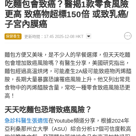
吃麵包會致癌？醫揭1款零食風險
更高 致癌物超標150倍 或致乳癌/
子宮內膜癌
更新時間：17:45 2025-12-08 HKT
保健養生
麵包方便又美味，是不少人的早餐選擇，但天天吃麵
包會增加致癌風險嗎？有醫生分享，美國研究指出，
麵包經過高溫烘烤，可能產生2A級可能致癌物丙烯醯
胺，長期大量暴露恐讓罹癌風險上升。他又列出常見
食物中的丙烯醯胺含量，常吃一種零食致癌風險恐更
高！
天天吃麵包恐增致癌風險？
急診科醫生張適恆
在Youtube頻道分享，根據2024年
亞利桑那州立大學（ASU）綜合分析17個可信度較高