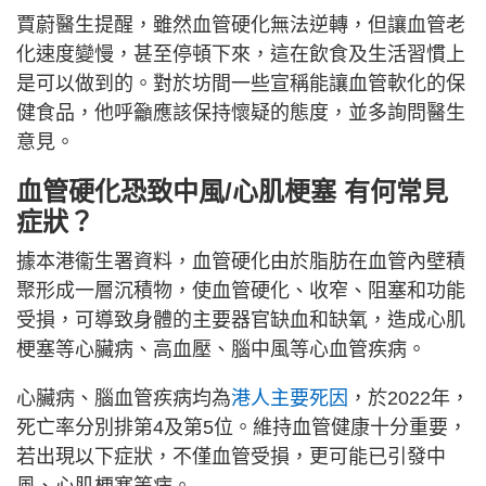
賈蔚醫生提醒，雖然血管硬化無法逆轉，但讓血管老
化速度變慢，甚至停頓下來，這在飲食及生活習慣上
是可以做到的。對於坊間一些宣稱能讓血管軟化的保
健食品，他呼籲應該保持懷疑的態度，並多詢問醫生
意見。
血管硬化恐致中風/心肌梗塞 有何常見
症狀？
據本港衞生署資料，血管硬化由於脂肪在血管內壁積
聚形成一層沉積物，使血管硬化、收窄、阻塞和功能
受損，可導致身體的主要器官缺血和缺氧，造成心肌
梗塞等心臟病、高血壓、腦中風等心血管疾病。
心臟病、腦血管疾病均為
港人主要死因
，於2022年，
死亡率分別排第4及第5位。維持血管健康十分重要，
若出現以下症狀，不僅血管受損，更可能已引發中