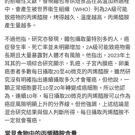
的前瞻性文獻，發現麵包等烘焙食品在高溫加熱過程
中，會產生被世界衛生組織（WHO）列為2A級可能
致癌物的丙烯醯胺，烤得越久、溫度越高，丙烯醯胺
產生量越多。
不過他指，研究亦發現，麵包攝取量特別多的人，癌
症發生率、死亡率並未明顯增加，2A級可能致癌物需
長期且大量暴露對人體才有風險。他指出，2023年土
耳其的一項綜合研究顯示，乳癌、子宮內膜癌、卵巢
癌患者多數每日攝取20至40微克的丙烯醯胺。雖然研
究沒有明確指出連續攝取多久才會罹癌，但他說，一
顆正常細胞要花10至20年轉變成癌細胞。所以他認
為，連續10年，每日攝取20微克的丙烯醯胺可以作為
癌症風險明顯上升的分界線。但他強調，上述結論是
混合研究結果與個人判斷所得，每日攝取丙烯醯胺不
一定就會罹癌。
常見食物中的丙烯醯胺含量