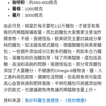
咖啡粉
：約400-600微克
薯條
：1000微克
薯片
：3000微克
由此可見，相當於每天要吃1公斤麵包，才達至有風
險的丙烯醯胺攝取量，而比起麵包大家應更注意油炸
類食物。不過，張適恆指，歐美研究主要討論成分單
純的麵包，如法國長棍式麵包、德國酸麵包與黑麥麵
包；一些額外添加成分比較多的麵包，例如朱古力麵
包、菠蘿包和奶油麵包等，除了丙烯醯胺，還包括高
糖、高油和高鈉的問題。張適恆指出，部分常見麵包
添加了大量糖分、不健康的Omega-6植物油、鹽、人
工香料與防腐劑，偶爾吃沒問題，但長期食用可能提
高心血管疾病和肥胖風險，平時吃麵包可挑選添加物
少的款式，也建議避免烤焦讓丙烯醯胺含量上升。
資料來源：
急診科醫生張適恆
、
《祝你健康》