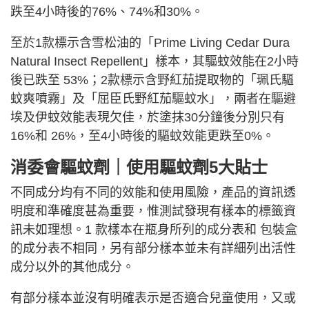
跌至4小時後的76%、74%和30%。
至於1款標示含雪松油的「Prime Living Cedar Dura
Natural Insect Repellent」樣本，其驅蚊效能在2小時
後已跌至 53%；2款標示含野紅茄提取物的「珮氏驅
蚊爽噴霧」及「屈臣氏野紅茄驅蚊水」，兩者在驅避
埃及伊蚊效能表現欠佳，於塗抹30分鐘後分別只有
16%和 26%，至4小時後的驅蚊效能更跌至0%。
消委會驅蚊劑｜使用驅蚊劑5大貼士
不同成分均有不同的效能和使用風險，產品的資訊透
明度和準確度甚為重要，惟測試發現有樣本的標籤資
訊未如理想。1 款樣本在瓶身所列的成分表和 包裝盒
的成分表不相同，另有部分樣本並未有詳細列出活性
成分以外的其他成分。
有部分樣本並沒有明確表示是否適合兒童使用，又或