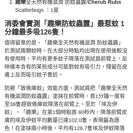
趣樂
全天然有機滋潤 防蚊蟲露/
Cherub Rubs
Scatterbugs ：1星
消委會實測「趣樂防蚊蟲露」最惹蚊 1
分鐘最多吸126隻！
值得留意的是，「趣樂全天然有機滋潤 防蚊蟲露」
於測試兩類蚊時，在大部分時點均出現在使用後較沒
有使用時，平均有更多蚊子降落在測試員前臂上，反
映樣本含有的某些成分可能對蚊有吸引力，殘留在皮
膚上反而吸引蚊子靠近。
防避「致倦庫蚊」效能方面，測試員把「趣樂全天然
有機滋潤防蚊蟲露」塗抹在前臂時，首1分鐘一度有
至38隻趕致倦庫蚊降落在前臂上。至於「埃及伊
蚊」，「趣樂」在第1個時點首 60秒內，降落前臂皮
膚的埃及伊蚊平均數量已達102.0隻，表現最為遜
色！在塗抹兩小時後，平均有126.7隻埃及伊蚊降落