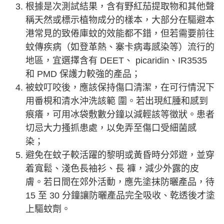
根據是次測試結果，含有野紅茄提取物和其他聲
稱天然或標示植物成分的樣本，大部分在驅避本
港常見的致倦庫蚊的效能都不錯，但若需要前往
蚊傳疾病（如登革熱、寨卡病毒感染等）流行的
地區，宜選擇含有 DEET、 picaridin、IR3535
和 PMD 保護力較強的產品；
被蚊叮咬後，應該保持傷口清潔，在可行情況下
用番梘和清水沖洗該範 圍。若出現紅腫和感到
痕癢，可用冰袋敷數分鐘以減輕該等徵狀。患者
切忌大力搔抓患處，以免弄至傷口受細菌感
染；
避免在蚊子較活躍的黎明或黃昏時分郊遊，並穿
着寬鬆、淺色長袖衫、長 褲，減少外露的皮
膚。若日間在郊外活動，應先塗抹防曬產品，待
15 至 30 分鐘讓防曬產品完全吸收、乾透後才塗
上驅蚊劑。