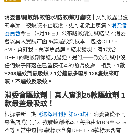
消委會/驅蚊劑/蚊怕水/防蚊/蚊叮蟲咬｜
又到蚊蟲出沒
的季節！被蚊咬不止痕癢，更可能染上疾病。
消費者
委員會
今日（5月16日）公布驅蚊劑測試結果。消委
會以真人實試市面25款驅蚊劑樣本，包括OFF!、
3M、莫釘我、萬寧等品牌。結果發現，有1款含
DEET的驅蚊劑保護力最強，是唯一一款於測試中沒
任何蚊子降落在已塗搽樣本的前臂皮膚！相反，
1款
$208驅蚊劑最吸蚊，1分鐘最多吸引126隻蚊來叮
咬，不驅蚊反吸蚊。
消委會驅蚊劑｜真人實測25款驅蚊劑 1
款最差最吸蚊！
根據最新一期
《選擇月刊》第571期
，消委會從不同
零售店購買了25款驅蚊劑樣本，每瓶由$18.9至$259
不等。當中包括5款標示含有DEET、4款標示含有