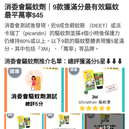
消委會驅蚊劑｜9款獲滿分最有效驅蚊
最平萬寧$45
消委會測試後發現，近9成含避蚊胺 （DEET）或派
卡瑞丁（picaridin）的驅蚊劑塗搽4個小時後保護力
仍維持80%或以上。以下9款的驅蚊整體表現獲5星滿
分，其中包括「3M」、「萬寧」等品牌。
消委會驅蚊劑推介名單：總評獲滿分5星⬇⬇⬇
+13