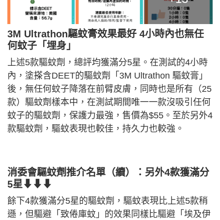
3M Ultrathon驅蚊膏效果最好 4小時內也無任
何蚊子「埋身」
上述5款驅蚊劑，總評均獲滿分5星。在測試的4小時
內，塗搽含DEET的驅蚊劑「3M Ultrathon 驅蚊膏」
後，無任何蚊子降落在前臂皮膚，同時也是所有（25
款）驅蚊劑樣本中，在測試期間唯一一款沒吸引任何
蚊子的驅蚊劑，保護力最強，售價為$55。至於另外4
款驅蚊劑，驅蚊表現也較佳，持久力也較強。
消委會驅蚊劑推介名單（續）：另外4款獲滿分
5星⬇⬇⬇
餘下4款獲滿分5星的驅蚊劑，驅蚊表現比上述5款稍
遜，但驅避「致倦庫蚊」的效果同樣比驅避「埃及伊