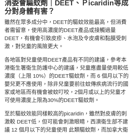
消委會驅蚊劑｜
DEET、Ｐicaridin等成
分對身體有害？
雖然在眾多成分中，DEET的驅蚊效能最高，但消費
者需留意，使用高濃度的DEET產品或接觸過量
DEET，有機會引致皮疹、水泡及令皮膚和黏膜受刺
激，對兒童的風險更大。
各地區對兒童使用DEET產品有不同的建議，參考本
港衞生署衞生防護中心的建議，兒童應盡量使用較低
濃度（上限 10%）的DEET驅蚊劑，而 6 個月以下的
嬰兒更不應使用，除非兒童要前往蚊傳疾病流行的國
家或地區而有機會被蚊叮咬，2個月或以上的兒童才
可使用濃度上限為30%的DEET驅蚊劑。
至於驅蚊效能同樣較高的picaridin，雖然對皮膚的刺
激較 DEET低，但可能會刺激眼睛，西澳衞生部不建
議 12 個月以下的兒童使用 此類驅蚊劑，而加拿大衞