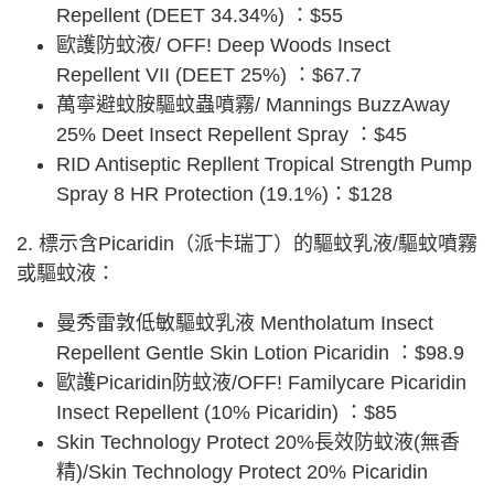
Repellent (DEET 34.34%) ：$55
歐護防蚊液/ OFF! Deep Woods Insect
Repellent VII (DEET 25%) ：$67.7
萬寧避蚊胺驅蚊蟲噴霧/ Mannings BuzzAway
25% Deet Insect Repellent Spray ：$45
RID Antiseptic Repllent Tropical Strength Pump
Spray 8 HR Protection (19.1%)：$128
2. 標示含Picaridin（派卡瑞丁）的驅蚊乳液/驅蚊噴霧
或驅蚊液：
曼秀雷敦低敏驅蚊乳液 Mentholatum Insect
Repellent Gentle Skin Lotion Picaridin ：$98.9
歐護Picaridin防蚊液/OFF! Familycare Picaridin
Insect Repellent (10% Picaridin) ：$85
Skin Technology Protect 20%長效防蚊液(無香
精)/Skin Technology Protect 20% Picaridin