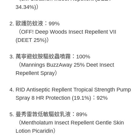
34.34%)）
歐護防蚊液：99%
（OFF! Deep Woods Insect Repellent VII
(DEET 25%)）
萬寧避蚊胺驅蚊蟲噴霧：100%
（Mannings BuzzAway 25% Deet Insect
Repellent Spray）
RID Antiseptic Repllent Tropical Strength Pump
Spray 8 HR Protection (19.1%)：92%
曼秀雷敦低敏驅蚊乳液：89%
（Mentholatum Insect Repellent Gentle Skin
Lotion Picaridin）