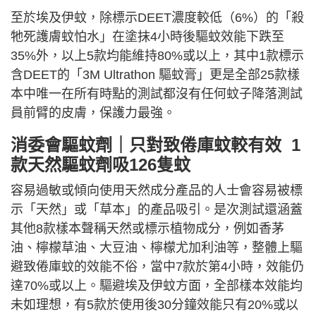
至於埃及伊蚊，除標示DEET濃度較低（6%）的「殺
牠死護膚蚊怕水」在塗抹4小時後驅蚊效能下跌至
35%外，以上5款均能維持80%或以上，其中1款標示
含DEET的「3M Ultrathon 驅蚊膏」更是全部25款樣
本中唯一在所有時點的測試都沒有任何蚊子降落測試
員前臂的皮膚，保護力最強。
消委會驅蚊劑｜只對
致倦庫蚊
較有效 1
款
天然
驅蚊劑吸126隻蚊
容易過敏或傾向使用天然成分產品的人士會容易被標
示「天然」或「草本」的產品吸引。是次測試還涵蓋
其他8款樣本聲稱天然或標示植物成分，例如香茅
油、檸檬草油、大豆油、檸檬尤加利油等，整體上驅
避致倦庫蚊的效能不俗，當中7款於第4小時，效能仍
達70%或以上。驅避埃及伊蚊方面，全部樣本效能均
未如理想，有5款於使用後30分鐘效能只有20%或以