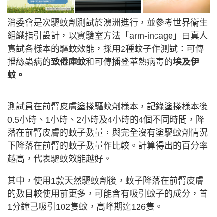
消委會是次驅蚊劑測試於澳洲進行，並參考世界衞生
組織指引設計，以實驗室方法「arm-incage」由真人
實試各樣本的驅蚊效能，採用2種蚊子作測試：可傳
播絲蟲病的
致倦庫蚊
和可傳播登革熱病毒的
埃及伊
蚊。
測試員在前臂皮膚塗搽驅蚊劑樣本，記錄塗搽樣本後
0.5小時、1小時、2小時及4小時的4個不同時間，降
落在前臂皮膚的蚊子數量，與完全沒有塗驅蚊劑情況
下降落在前臂的蚊子數量作比較。計算得出的百分率
越高，代表驅蚊效能越好。
其中，使用1款天然驅蚊劑後，蚊子降落在前臂皮膚
的數目較使用前更多，可能含有吸引蚊子的成分，首
1分鐘已吸引102隻蚊，高峰期達126隻。