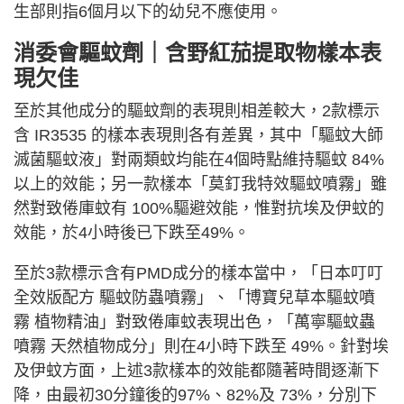
生部則指6個月以下的幼兒不應使用。
消委會驅蚊劑｜
含野紅茄提取物樣本表
現欠佳
至於其他成分的驅蚊劑的表現則相差較大，2款標示
含 IR3535 的樣本表現則各有差異，其中「驅蚊大師
滅菌驅蚊液」對兩類蚊均能在4個時點維持驅蚊 84%
以上的效能；另一款樣本「莫釘我特效驅蚊噴霧」雖
然對致倦庫蚊有 100%驅避效能，惟對抗埃及伊蚊的
效能，於4小時後已下跌至49%。
至於3款標示含有PMD成分的樣本當中，「日本叮叮
全效版配方 驅蚊防蟲噴霧」、「博寶兒草本驅蚊噴
霧 植物精油」對致倦庫蚊表現出色，「萬寧驅蚊蟲
噴霧 天然植物成分」則在4小時下跌至 49%。針對埃
及伊蚊方面，上述3款樣本的效能都隨著時間逐漸下
降，由最初30分鐘後的97%、82%及 73%，分別下