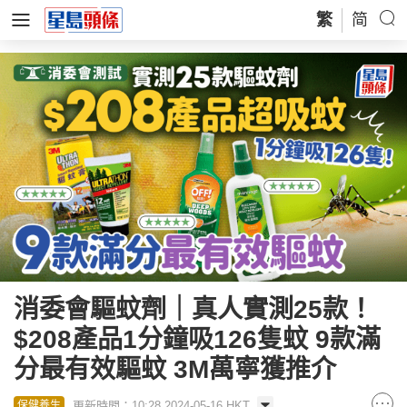
繁
简
消委會驅蚊劑｜真人實測25款！
$208產品1分鐘吸126隻蚊 9款滿
分最有效驅蚊 3M萬寧獲推介
更新時間：10:28 2024-05-16 HKT
保健養生