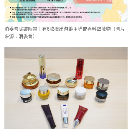
消委會除皺眼霜｜有6款檢出游離甲醛或香料致敏物（圖片
來源：消委會）