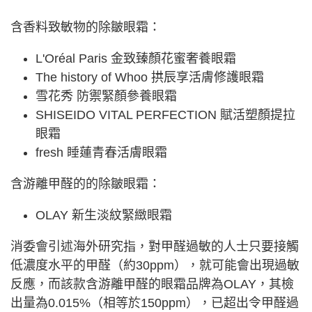
含香料致敏物的除皺眼霜：
L'Oréal Paris 金致臻顏花蜜奢養眼霜
The history of Whoo 拱辰享活膚修護眼霜
雪花秀 防禦緊顏參養眼霜
SHISEIDO VITAL PERFECTION 賦活塑顏提拉
眼霜
fresh 睡蓮青春活膚眼霜
含游離甲醛的的除皺眼霜：
OLAY 新生淡紋緊緻眼霜
消委會引述海外研究指，對甲醛過敏的人士只要接觸
低濃度水平的甲醛（約30ppm），就可能會出現過敏
反應，而該款含游離甲醛的眼霜品牌為OLAY，其檢
出量為0.015%（相等於150ppm），已超出令甲醛過