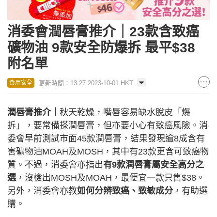
消委會潤唇膏推介｜23款含致癌
礦物油 9款安全防爆拆 最平$38
附名單
更新時間：13:27 2023-10-01 HKT
食用安全
潤唇膏推介｜
秋天乾燥，嘴唇容易缺水脫皮「爆
拆」，要常備搽潤唇膏，但亦要小心有致癌風險。消
委會早前測試市面45款潤唇膏，結果發現逾8成含有
害礦物油MOAH及MOSH，其中有23款更含可致癌物
質。不過，消委會亦指出
有9款潤唇膏屬安全高分之
選
，沒檢出MOSH及MOAH，最便宜一款只售$38。
另外，消委會亦教
如何分辨致癌、致敏成分
，有助選
購。