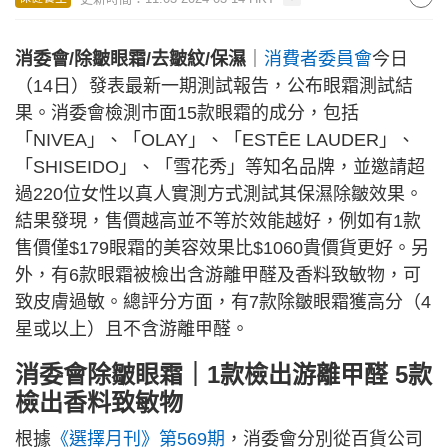
消委會/除皺眼霜/去皺紋/保濕
｜
消費者委員會
今日
（14日）發表最新一期測試報告，公布眼霜測試結
果。消委會檢測市面15款眼霜的成分，包括
「NIVEA」、「OLAY」、「ESTĒE LAUDER」、
「SHISEIDO」、「雪花秀」等知名品牌，並邀請超
過220位女性以真人實測方式測試其保濕除皺效果。
結果發現，售價越高並不等於效能越好，例如有1款
售價僅$179眼霜的美容效果比$1060貴價貨更好。另
外，有6款眼霜被檢出含游離甲醛及香料致敏物，可
致皮膚過敏。總評分方面，有7款除皺眼霜獲高分（4
星或以上）且不含游離甲醛。
消委會除皺眼霜｜1款檢出游離甲醛 5款
檢出香料致敏物
根據
《選擇月刊》第569期
，消委會分別從百貨公司