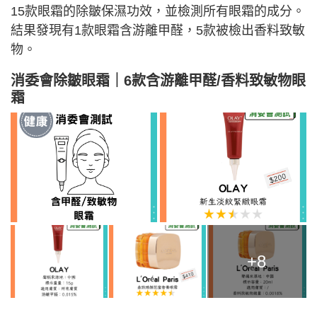
15款眼霜的除皺保濕功效，並檢測所有眼霜的成分。
結果發現有1款眼霜含游離甲醛，5款被檢出香料致敏
物。
消委會除皺眼霜｜6款含游離甲醛/香料致敏物眼
霜
+8