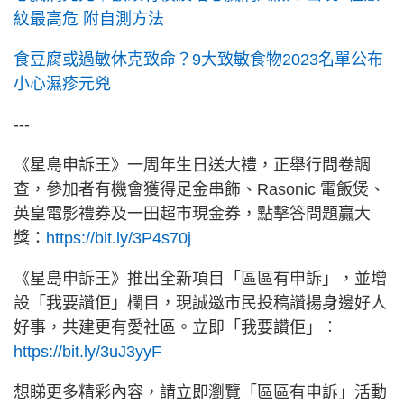
紋最高危 附自測方法
食豆腐或過敏休克致命？9大致敏食物2023名單公布
小心濕疹元兇
---
《星島申訴王》一周年生日送大禮，正舉行問卷調
查，參加者有機會獲得足金串飾、Rasonic 電飯煲、
英皇電影禮券及一田超市現金券，點擊答問題贏大
獎：
https://bit.ly/3P4s70j
《星島申訴王》推出全新項目「區區有申訴」，並增
設「我要讚佢」欄目，現誠邀市民投稿讚揚身邊好人
好事，共建更有愛社區。立即「我要讚佢」︰
https://bit.ly/3uJ3yyF
想睇更多精彩內容，請立即瀏覽「區區有申訴」活動