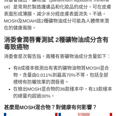
消委會指出，礦物油（paraffinum liquidum/ mineral
oil）是常用於製造護膚品和化妝品的成分，可在皮膚
表面形成薄膜，減少水分經皮膚表面流失。不過，
MOSH及MOAH這2種礦物油成分可能為人體帶來潛
在的健康風險。
消委會
潤唇膏
測試
2種礦物油成分含有
毒致癌物
消委會是次報告指，兩種有害礦物油成分含量如下：
有8成樣本檢測出有害的礦物油物質MOSH混合
物，含量由0.011%到最高70%不等，包括全部
標榜有防曬效果的潤唇膏。
在檢出MOSH混合物的36款樣本中，有13款樣本
的總量均超過30%。
甚麼是MOSH混合物？對健康有何影響？