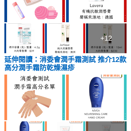
+12
延伸閱讀：消委會潤手霜測試 推介12款
高分潤手霜防乾燥濕疹