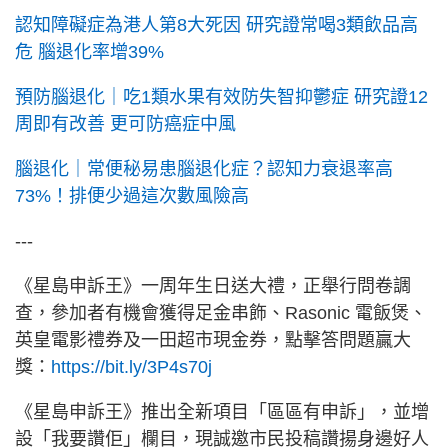
認知障礙症為港人第8大死因 研究證常喝3類飲品高
危 腦退化率增39%
預防腦退化｜吃1類水果有效防失智抑鬱症 研究證12
周即有改善 更可防癌症中風
腦退化｜常便秘易患腦退化症？認知力衰退率高
73%！排便少過這次數風險高
---
《星島申訴王》一周年生日送大禮，正舉行問卷調
查，參加者有機會獲得足金串飾、Rasonic 電飯煲、
英皇電影禮券及一田超市現金券，點擊答問題贏大
獎：
https://bit.ly/3P4s70j
《星島申訴王》推出全新項目「區區有申訴」，並增
設「我要讚佢」欄目，現誠邀市民投稿讚揚身邊好人