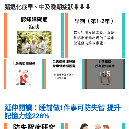
腦退化症早、中及晚期症狀⬇⬇⬇
+15
延伸閱讀：睡前做1件事可防失智 提升
記憶力達226%