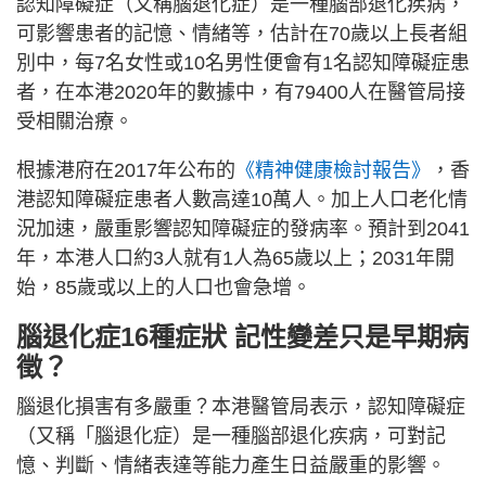
認知障礙症（又稱腦退化症）是一種腦部退化疾病，
可影響患者的記憶、情緒等，估計在70歲以上長者組
別中，每7名女性或10名男性便會有1名認知障礙症患
者，在本港2020年的數據中，有79400人在醫管局接
受相關治療。
根據港府在2017年公布的
《精神健康檢討報告》
，香
港認知障礙症患者人數高達10萬人。加上人口老化情
況加速，嚴重影響認知障礙症的發病率。預計到2041
年，本港人口約3人就有1人為65歲以上；2031年開
始，85歲或以上的人口也會急增。
腦退化症16種症狀 記性變差只是早期病
徵？
腦退化損害有多嚴重？本港醫管局表示，認知障礙症
（又稱「腦退化症）是一種腦部退化疾病，可對記
憶、判斷、情緒表達等能力產生日益嚴重的影響。