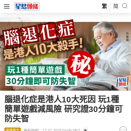
繁
简
腦退化症是港人10大死因 玩1種
簡單遊戲減風險 研究證30分鐘可
防失智
更新時間：12:37 2024-03-06 HKT
保健養生