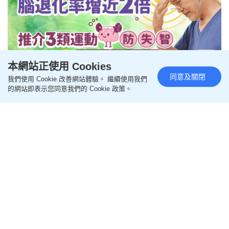
本網站正使用 Cookies
同意及關閉
我們使用 Cookie 改善網站體驗。 繼續使用我們
腦退化｜常做1個行為腦退化率增
的網站即表示您同意我們的 Cookie 政策。
近2倍 做3類運動防失智 80歲才做
也有效
更新時間：13:33 2024-02-29 HKT
保健養生
腦退化症可能預防？加拿大有一項研究指出，如果經
常進行1種行為，會損害腦部認知能力，導致老年時
患上腦退化症的風險增加近2倍。研究又推介，進行3
類運動可以有效預防腦退化症，即使80歲才做也有
效。