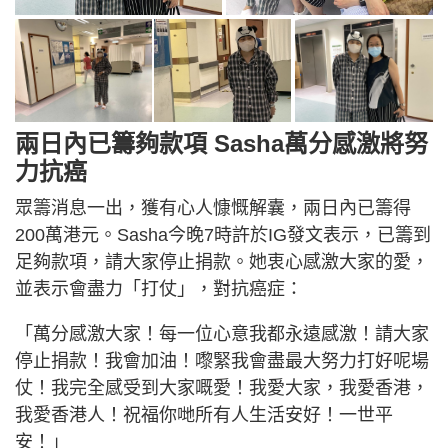
兩日內已籌夠款項 Sasha萬分感激將努
力抗癌
眾籌消息一出，獲有心人慷慨解囊，兩日內已籌得
200萬港元。Sasha今晚7時許於IG發文表示，已籌到
足夠款項，請大家停止捐款。她衷心感激大家的愛，
並表示會盡力「打仗」，對抗癌症：
「萬分感激大家！每一位心意我都永遠感激！請大家
停止捐款！我會加油！嚟緊我會盡最大努力打好呢場
仗！我完全感受到大家嘅愛！我愛大家，我愛香港，
我愛香港人！祝福你哋所有人生活安好！一世平
安！」