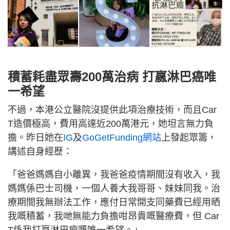
積蓄耗盡眾壽200萬治病 打嬴淋巴癌唯
一希望
不過，本港公立醫院沒提供此項治療技術，而且Car
T造價極高，費用高達近200萬港元，她坦言無力負
擔。昨日她在
IG
及
GoGetFunding網站
上發起眾籌，
講述自身經歷：
「爸爸媽媽自小離異，我爸爸疫情期間沒有收入，我
媽媽係巴士司機，一個人養大我哥哥、妹妹同我。治
療期間我無辦法工作，應付日常開支同藥費已經用晒
我嘅積蓄，我哋無能力負擔咁昂貴嘅醫療費，但 Car