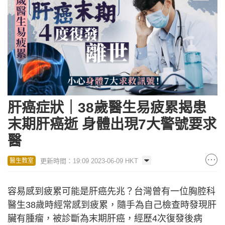
肝癌症狀｜38歲醫生易疲累揭患
末期肝癌逝 身體出現7大警號要求
醫
更新時間：19:09 2023-06-09 HKT
醫生教室
容易感到疲累可能是肝癌先兆？台灣曾有一位胸腔科
醫生38歲時經常感到疲累，隨手為自己檢查時發現肝
臟有腫瘤，被診斷為末期肝癌，經歷4次復發後病