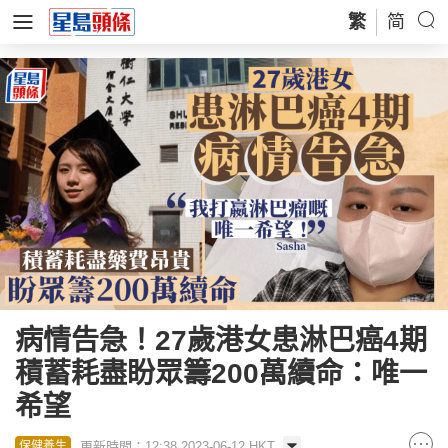
繁
简
病情告急！27歲港女患淋巴癌4期
積蓄耗盡盼眾籌200萬續命：唯一
希望
更新時間：12:38 2023-06-12 HKT
保健養生