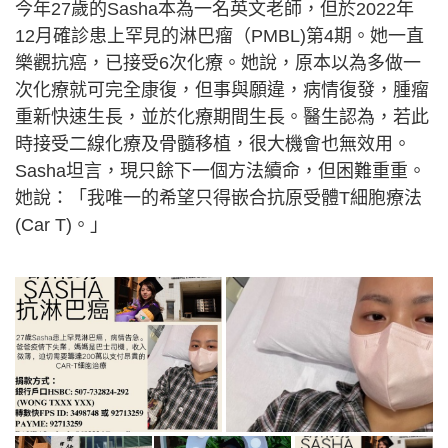
今年27歲的Sasha本為一名英文老師，但於2022年
12月確診患上罕見的淋巴瘤（PMBL)第4期。她一直
樂觀抗癌，已接受6次化療。她說，原本以為多做一
次化療就可完全康復，但事與願違，病情復發，腫瘤
重新快速生長，並於化療期間生長。醫生認為，若此
時接受二線化療及骨髓移植，很大機會也無效用。
Sasha坦言，現只餘下一個方法續命，但困難重重。
她說：「我唯一的希望只得嵌合抗原受體T細胞療法
(Car T)。」