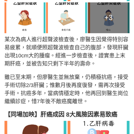
+3
某次為病人進行超聲波檢查後，廖醫生因覺得特別容
易疲累，就順便照超聲波檢查自己的腹部，發現肝臟
出現10cm大的腫瘤。經進一步檢查後，證實患上末
期肝癌，並被告知只剩下半年的壽命。
雖已至末期，但廖醫生並無放棄，仍積極抗癌，接受
手術切除2/3肝臟；惟數月後再度復發，需再次接受
手術。抗癌多年，當病情穩定時，他再回到醫生崗位
繼續診症，惜7年後不敵癌魔離世。
【同場加映】
肝癌成因 8大風險因素易致癌