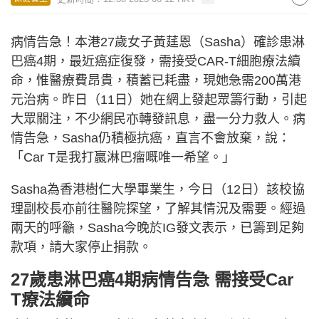
病情告急！本港27歲女子黃莛恩（Sasha）確診患淋
巴癌4期，最近癌症復發，需接受CAR-T細胞療法續
命，惟醫療費昂貴，積蓄已耗盡，現她急需200萬港
元治病。昨日（11日）她在網上發起眾籌行動，引起
大眾關注，不少網民亦轉發訊息，盡一分力救人。病
情告急，Sasha仍積極抗癌，直言不會放棄，說：
「Car T是我打嬴淋巴瘤嘅唯一希望。」
Sasha為香港樹仁大學畢業生，今日（12日）該校協
理副校長亦前往醫院探望，了解其情況及需要。經過
兩天的呼籲，Sasha今晚於IG發文表示，已籌到足夠
款項，請大家停止捐款。
27歲患淋巴癌4期病情告急 需接受Car
T療法續命