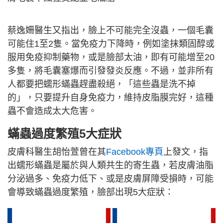
蔡逸姍醫生又指出，臉上不可能完全沒蟲，一個毛囊
可能住1至2隻。當免疫力下降時，例如塗抹類固醇或
服用免疫抑制藥物，或是臉部太油，即有可能增至20
多隻，將毛囊塞爆而引發發炎反應。不過，並非所有
人都要把蠕形蟎蟲趕盡殺絕，「這些蟲是洗不掉
的」，只要提升自身免疫力，維持皮脂膜完好，這種
蟲不會造成太大危害。
蟎蟲過度繁殖5大症狀
皮膚科醫生胡怡萱曾在其
Facebook專頁
上發文，指
出蠕形蟎蟲是屬於與人類共生的寄生蟲，若皮膚油脂
分泌過多、免疫力低下、或是皮膚屏障受損時，可能
會導致蟎蟲過度繁殖，臉部出現5大症狀：