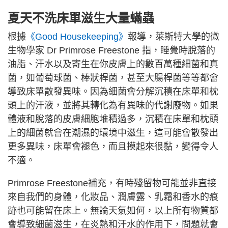
夏天不洗床單滋生大量蟎蟲
根據
《Good Housekeeping》
報導，萊斯特大學的微
生物學家 Dr Primrose Freestone 指，睡覺時脫落的
油脂、汗水以及寄生在你皮膚上的數百萬種細菌和真
菌，如葡萄球菌、棒狀桿菌，甚至大腸桿菌等等都會
導致床單散發異味。因為細菌會分解沉積在床單和枕
頭上的汗液，並將其轉化為有異味的代謝廢物。如果
體液和脫落的皮膚細胞堆積過多，沉積在床單和枕頭
上的細菌就會在潮濕的環境中滋生，這可能會散發出
更多異味，床單會褪色，而且摸起來很黏，變得令人
不適。
Primrose Freestone補充，有時殘留物可能並非直接
來自我們的身體，化妝品、潤膚露、乳霜和香水的痕
跡也可能留在床上。無論天氣如何，以上所有物質都
會導致細菌滋生，在炎熱和汗水的作用下，問題就會