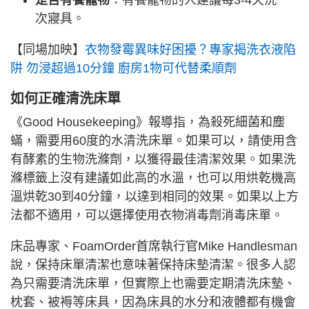
是否有養寵物
：有養寵物的人建議每3-4天洗一
次寢具。
【同場加映】
衣物發霉異味好困擾？專家揭洗衣液陷
阱 勿浸超過10分鐘 廚房1物可代替柔順劑
如何正確清洗床單
《Good Housekeeping》報導指，為殺死細菌和塵
蟎，需要用60度的水清洗床單。如果可以，請使用含
有酵素的生物洗滌劑，以獲得最佳清潔效果。如果洗
滌標籤上沒有建議如此高的水溫，也可以用烘乾機高
溫烘乾30到40分鐘，以達到相同的效果。如果以上方
法都不適用，可以選擇使用衣物消毒劑消毒床單。
床品專家、FoamOrder首席執行官Mike Handlesman
說，保持床單清潔也意味著保持床墊清潔。很多人認
為只需要清洗床單，但實際上也需要定期清洗床墊、
枕套、被褥等床具，因為床具的水分和液體都有機會