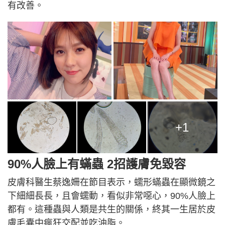
有改善。
+1
90%人臉上有蟎蟲 2招護膚免毀容
皮膚科醫生蔡逸姍在節目表示，蠕形蟎蟲在顯微鏡之
下細細長長，且會蠕動，看似非常噁心，90%人臉上
都有。這種蟲與人類是共生的關係，終其一生居於皮
膚毛囊中瘋狂交配並吃油脂。