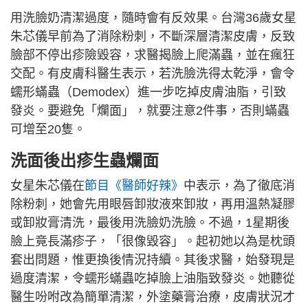
用洗臉奶清潔過度，隨時會有反效果。台灣36歲女星
朱芯儀早前為了消除粉刺，不斷深層清潔皮膚，反致
臉部不停出疹險毀容，求醫揭臉上爬滿蟲，並在瘋狂
交配。有皮膚科醫生表示，若洗臉洗得太乾淨，會令
蠕形蟎蟲（Demodex）進一步吃掉皮膚油脂，引致
發炎。要避免「爛面」，就要注意2件事，否則蟎蟲
可增至20隻。
洗面後出疹生蟲爛面
女星朱芯儀在
節目《醫師好辣》
中表示，為了徹底消
除粉刺，她會先用眼唇卸妝液來卸妝，再用溫熱凝膠
或卸妝膏清洗，最後用洗臉奶洗臉。不過，1星期後
臉上竟長滿疹子，「很像毀容」。起初她以為是枕頭
套出問題，惟更換後情況持續。其後求醫，始發現是
過度清潔，令蠕形蟎蟲吃掉臉上油脂致發炎。她聽從
醫生吩咐改為簡單清潔，外塗藥膏治療，皮膚狀況才