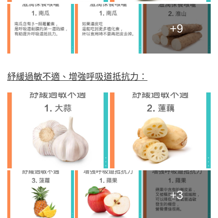
+9
紓緩過敏不適、增強呼吸道抵抗力：
+3