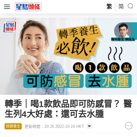
繁
简
轉季｜喝1款飲品即可防感冒？ 醫
生列4大好處：還可去水腫
更新時間：20:26 2022-10-24 HKT
保健養生