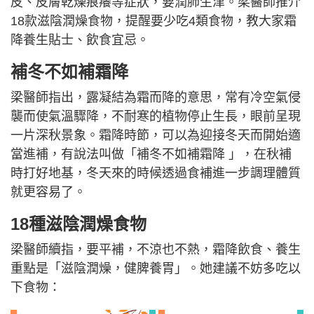
皮、皮膚乾燥痕癢等症狀，要潤肺生津。梁醫師推介
18款滋陰潤燥食物，提醒要少吃4類食物，教大家霜
降養生貼士、飲食宜忌。
補冬不如補霜降
梁醫師指出，露凝結為霜而降的意思，常有冷空氣侵
襲而使氣溫驟降，不耐寒的植物停止生長，眼前呈現
一片深秋景象。霜降時節，可以為迎接冬天而開始適
當進補，有說法叫做「補冬不如補霜降 」，在秋補
時打好地基，冬天來的時候透過食補進一步調理體質
就更容易了。
18種滋陰潤燥食物
梁醫師續指，要平補，不涼也不熱，霜降飲食、養生
重點是「滋陰潤燥，健脾養胃」。她建議不妨多吃以
下食物：