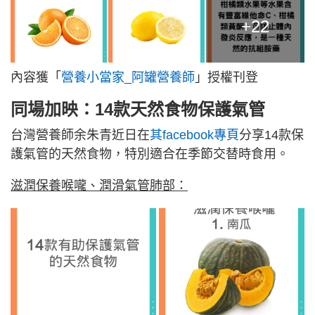
+22
內容獲「
營養小當家_阿罐營養師
」授權刊登
同場加映：14款天然食物保護氣管
台灣營養師余朱青近日在
其facebook專頁
分享14款保
護氣管的天然食物，特別適合在季節交替時食用。
滋潤保養喉嚨、潤滑氣管肺部：