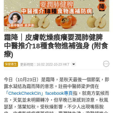
霜降｜皮膚乾燥痕癢要潤肺健脾
中醫推介18種食物進補強身 (附食
療)
更新時間：16:02 2022-10-23 HKT
保健養生
今日（10月23日）是霜降，是秋天最後一個節氣，即
露水凝結為霜而降的意思。註冊中醫師梁尹倩在
「CheckCheckCin」facebook專頁
指，就南方氣候而
言，天氣並未明顯轉冷，但早晚已漸感到涼意，秋風
瑟瑟，落葉知秋。受秋燥影響，不少人出現嘴唇脫