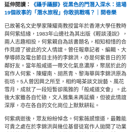
延伸閱讀：
《躡手躡腳》從黑色的門潛入深水：這場
19個故事的「潛水旅程」你敢挑戰嗎？｜開卷樂
已故著名文史學家陳耀南教授當年於香港大學任教時
與何紫結緣，1983年山邊社為其出版《輕談淺說》，
兩人志趣相投，何紫親自為該書題名，相知相惜的合
作見證了彼此的文人情誼。曾任報章記者、編輯、大
學導師及電台節目主持的李錦洪，亦是何紫昔日的芳
鄰好友。當年般咸道一帶文化氣息濃厚，聚居於此的
寫作人何紫、陳耀南、胡燕青、黎海華與李錦洪原為
街坊。5人曾因興之所至，相約喝茶談文說藝、風花
雪月，成就了一段短暫卻風雅的「般咸道文會」。此
後大家雖各自忙碌，文人雅集未再延續，但彼此情誼
深厚，亦在各自的文化崗位上默默耕耘。
何紫病逝後，眾友紛紛悼念。何紫薇感懷道，最難能
可貴之處在於李錦洪與幾位基督徒寫作人拋開了功業