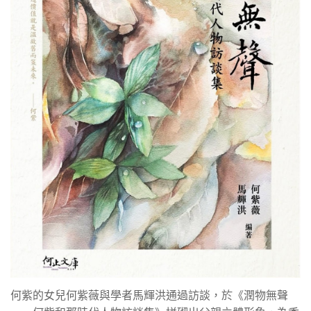
何紫的女兒何紫薇與學者馬輝洪通過訪談，於《潤物無聲