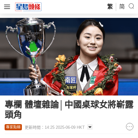
繁
简
專欄 體壇雜論│中國桌球女將嶄露
頭角
更新時間：14:25 2025-06-09 HKT
專家點睇