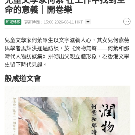
兒童文學家何紫 在工作中找到生
命的意義｜開卷樂
更新時間：15:00 2026-08-11 HKT
知識轉移
兒童文學家何紫畢生以文字滋養人心，其女兒何紫薇
與學者馬輝洪通過訪談，於《潤物無聲——何紫和那
時代人物訪談集》拼砌出父親立體形象，為香港文學
史留下時代見證。
般咸道文會