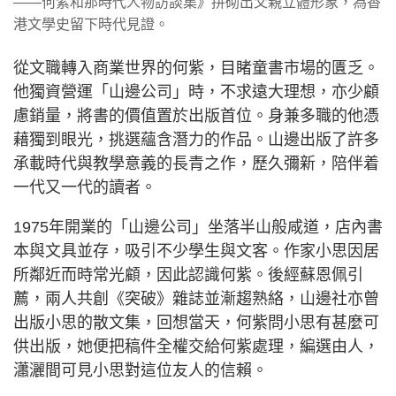
——何紫和那時代人物訪談集》拼砌出父親立體形象，為香
港文學史留下時代見證。
從文職轉入商業世界的何紫，目睹童書市場的匱乏。
他獨資營運「山邊公司」時，不求遠大理想，亦少顧
慮銷量，將書的價值置於出版首位。身兼多職的他憑
藉獨到眼光，挑選蘊含潛力的作品。山邊出版了許多
承載時代與教學意義的長青之作，歷久彌新，陪伴着
一代又一代的讀者。
1975年開業的「山邊公司」坐落半山般咸道，店內書
本與文具並存，吸引不少學生與文客。作家小思因居
所鄰近而時常光顧，因此認識何紫。後經蘇恩佩引
薦，兩人共創《突破》雜誌並漸趨熟絡，山邊社亦曾
出版小思的散文集，回想當天，何紫問小思有甚麼可
供出版，她便把稿件全權交給何紫處理，編選由人，
瀟灑間可見小思對這位友人的信賴。