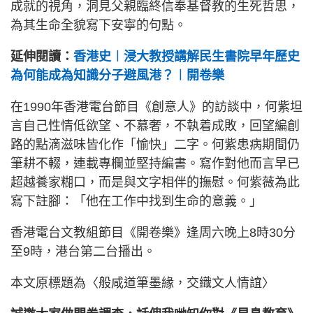
成就的視角，洞見父親臨終信奉基督教的生死哲思，
為其生命全貌寫下安寧的句點。
延伸閱讀：
香港史︱浸大教授講解民生書院早年歷史
為何能成為知識分子避風港？︱開卷樂
在1990年香港電台節目《創意人》的訪談中，何紫坦
言自己性情低欲望、不慕奢，不執着成敗，回望編創
路的點滴滋味皆化作「愉快」二字。何紫患病期間仍
筆耕不輟，連載專欄並堅持編書。寫作對他而言早已
超越養家糊口，而是與文字相伴的撫慰。何紫薇為此
寫下註腳：「他在工作中找到生命的意義。」
香港電台文教組節目《開卷樂》逢周六晚上8時30分
至9時，港台第二台播出。
本文原標題為〈般咸道筆墨緣，交織文人情誼〉