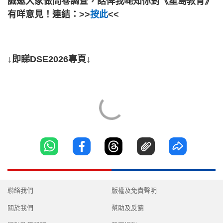
誠邀大家做問卷調查，話俾我哋知你對《星島教育》
有咩意見！連結：>>
按此
<<
↓即睇DSE2026專頁↓
聯絡我們
版權及免責聲明
關於我們
幫助及反饋