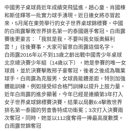
中國男子桌球員近年成績突飛猛進，趙心童、肖國楝
和斯佳輝等一批實力球手湧現。近日連女將亦冒起
來，5月尾在東莞舉行的女子世界桌球錦標賽，中國
的白雨露擊敗世界排名第一的泰國選手奪冠。白雨露
賽後更豪言：「我就是我，不要叫我女版奧蘇利
雲！」往後賽事，大家可留意白雨露這個名字。
白雨露2016年以不到13歲之齡出戰中國青少年桌球
北京總決賽少年組（14歲以下），她是參賽的唯一女
球員，並於決賽擊敗邢子豪奪冠，後者之後成為職業
球手。白雨露為克服男、女球員能體差距，特別加強
體能訓練，例如接受綜合格鬥訓練以提升上肢力量。
近年白雨露的進步顯著，今年已經是連續第3年打入
女子世界桌球錦標賽決賽，結果以局數6:4擊敗世界
排名第一泰國的努查魯特成功衛冕；3次打入決賽兩
次奪冠。同時，她並以112度奪得一捧最高度數獎。
白雨露世錦奪冠