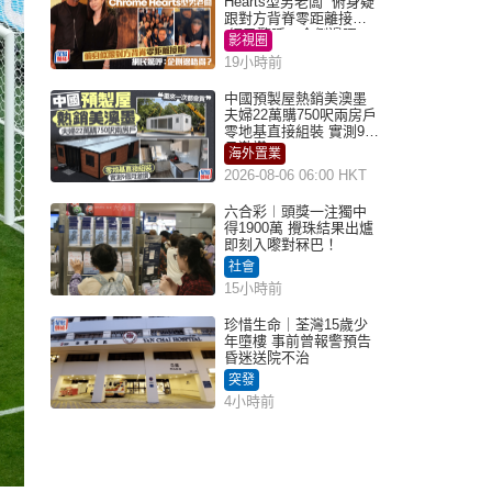
Hearts型男老闆 俯身疑
跟對方背脊零距離接觸
網民驚呼：企側邊唔
影視圈
得？
19小時前
中國預製屋熱銷美澳墨
夫婦22萬購750呎兩房戶
零地基直接組裝 實測9個
月激讚
海外置業
2026-08-06 06:00 HKT
六合彩︱頭獎一注獨中
得1900萬 攪珠結果出爐
即刻入嚟對冧巴！
社會
15小時前
珍惜生命｜荃灣15歲少
年墮樓 事前曾報警預告
昏迷送院不治
突發
4小時前