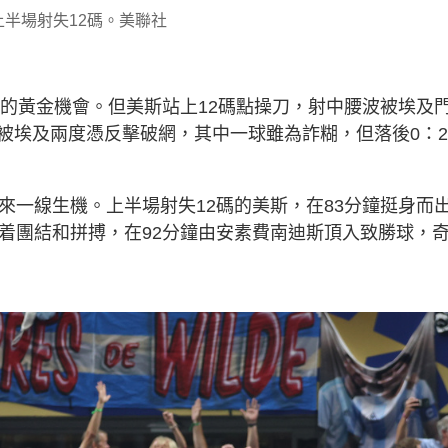
上半場射失12碼。美聯社
平的黃金機會。但美斯站上12碼點操刀，射中腰波被埃及
被埃及兩度憑反擊破網，其中一球雖為詐糊，但落後0：
來一線生機。上半場射失12碼的美斯，在83分鐘挺身而
憑着團結和拼搏，在92分鐘由安素費南迪斯頂入致勝球，