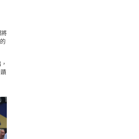
門將
2的
出，
奇蹟