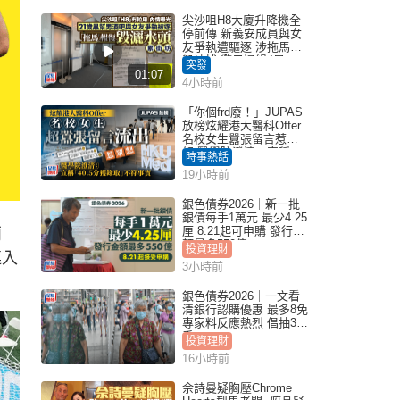
尖沙咀H8大廈升降機全
停前傳 新義安成員與女
友爭執遭驅逐 涉拖馬刑
毀被捕 警另通緝4男
突發
01:07
4小時前
「你個frd廢！」JUPAS
放榜炫耀港大醫科Offer
名校女生囂張留言惹眾
怒 醫學院澄清：宣稱
時事熱話
「40.5分獲錄取」不符事
19小時前
實｜Juicy叮
銀色債券2026｜新一批
銀債每手1萬元 最少4.25
厘 8.21起可申購 發行金
兩
額最多550億
投資理財
連入
3小時前
銀色債券2026｜一文看
清銀行認購優惠 最多8免
專家料反應熱烈 倡抽30
手
投資理財
16小時前
佘詩曼疑胸壓Chrome