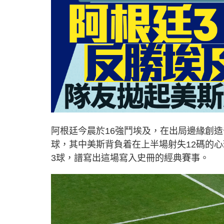
阿根廷今晨於16強鬥埃及，在出局邊緣創
球，其中美斯背負着在上半場射失12碼的
3球，譜寫出這場寫入史冊的經典賽事。