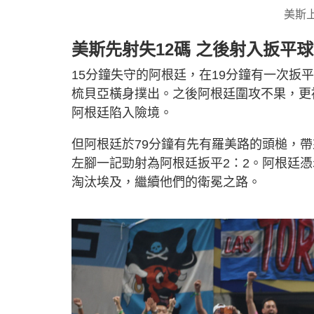
美斯
美斯先射失12碼 之後射入扳平球
15分鐘失守的阿根廷，在19分鐘有一次扳
梳貝亞橫身撲出。之後阿根廷圍攻不果，更
阿根廷陷入險境。
但阿根廷於79分鐘有先有羅美路的頭槌，帶
左腳一記勁射為阿根廷扳平2：2。阿根廷
淘汰埃及，繼續他們的衛冕之路。