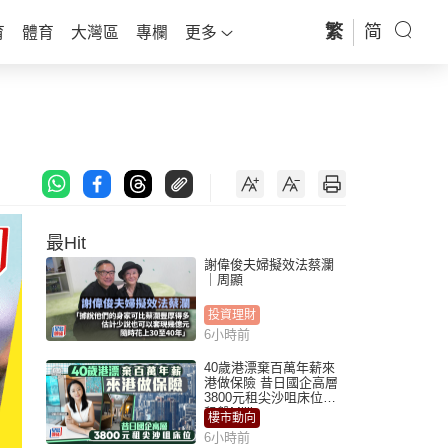
繁
简
育
體育
大灣區
專欄
更多
最Hit
謝偉俊夫婦擬效法蔡瀾
｜周顯
投資理財
6小時前
40歲港漂棄百萬年薪來
港做保險 昔日國企高層
3800元租尖沙咀床位｜
租盤Million
樓市動向
6小時前