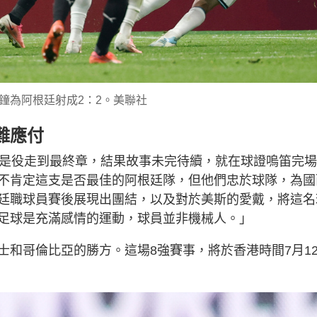
分鐘為阿根廷射成2：2。美聯社
難應付
為是役走到最終章，結果故事未完待續，就在球證嗚笛完
不肯定這支是否最佳的阿根廷隊，但他們忠於球隊，為國
廷職球員賽後展現出團結，以及對於美斯的愛戴，將這名
足球是充滿感情的運動，球員並非機械人。」
士和哥倫比亞的勝方。這場8強賽事，將於香港時間7月1