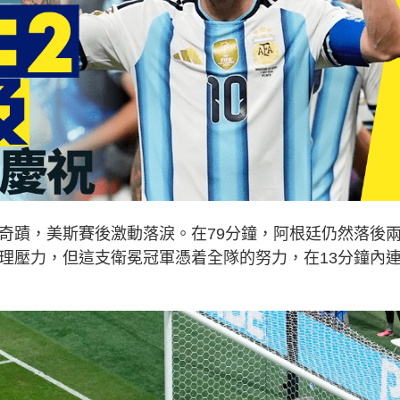
造奇蹟，美斯賽後激動落淚。在79分鐘，阿根廷仍然落後
心理壓力，但這支衛冕冠軍憑着全隊的努力，在13分鐘內