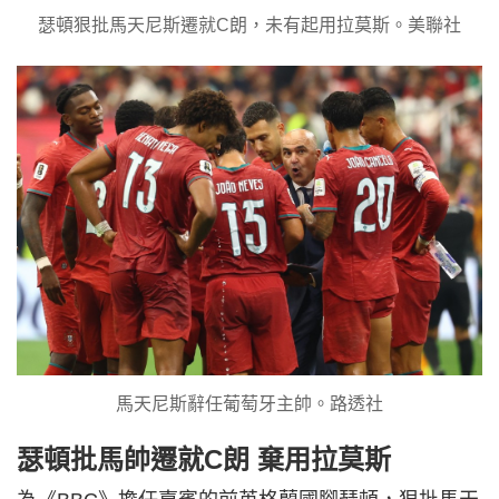
瑟頓狠批馬天尼斯遷就C朗，未有起用拉莫斯。美聯社
馬天尼斯辭任葡萄牙主帥。路透社
瑟頓批馬帥遷就C朗 棄用拉莫斯