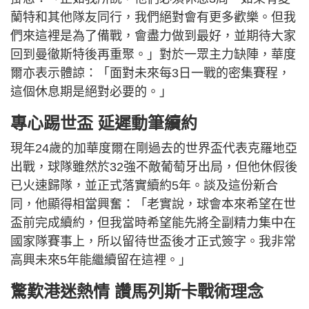
蘭特和其他隊友同行，我們絕對會有更多歡樂。但我
們來這裡是為了備戰，會盡力做到最好，並期待大家
回到曼徹斯特後再重聚。」對於一眾主力缺陣，華度
爾亦表示體諒：「面對未來每3日一戰的密集賽程，
這個休息期是絕對必要的。」
專心踢世盃 延遲動筆續約
現年24歲的加華度爾在剛過去的世界盃代表克羅地亞
出戰，球隊雖然於32強不敵葡萄牙出局，但他休假後
已火速歸隊，並正式落實續約5年。談及這份新合
同，他顯得相當興奮：「老實說，球會本來希望在世
盃前完成續約，但我當時希望能先將全副精力集中在
國家隊賽事上，所以留待世盃後才正式簽字。我非常
高興未來5年能繼續留在這裡。」
驚歎港迷熱情 讚馬列斯卡戰術理念