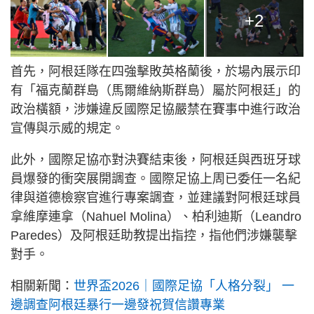
+2
首先，阿根廷隊在四強擊敗英格蘭後，於場內展示印
有「福克蘭群島（馬爾維納斯群島）屬於阿根廷」的
政治橫額，涉嫌違反國際足協嚴禁在賽事中進行政治
宣傳與示威的規定。
此外，國際足協亦對決賽結束後，阿根廷與西班牙球
員爆發的衝突展開調查。國際足協上周已委任一名紀
律與道德檢察官進行專案調查，並建議對阿根廷球員
拿維摩連拿（Nahuel Molina）、柏利迪斯（Leandro
Paredes）及阿根廷助教提出指控，指他們涉嫌襲擊
對手。
相關新聞：
世界盃2026｜國際足協「人格分裂」 一
邊調查阿根廷暴行一邊發祝賀信讚專業