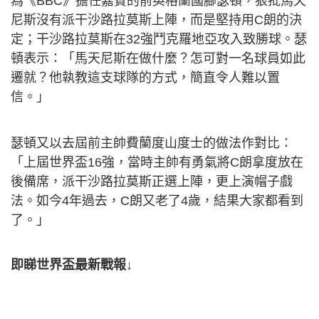
為《BBC》擔任嘉賓的前英格蘭國腳瑟頓，狠批馬天
尼斯沒有派干沙路拉莫斯上陣，而是堅持用C朗的決
定；干沙路拉莫斯在32強鬥克羅地亞攻入致勝球。瑟
頓表示：「馬天尼斯在做什麼？怎可對一名球員如此
遷就？他執教這支球隊的方式，簡直令人難以置
信。」
瑟頓又以去屆前主帥費蘭度山度士的做法作對比：
「上屆世界盃16強，當時主帥有勇氣將C朗拿度放在
後備席，派干沙路拉莫斯正選上陣，更上演帽子戲
法。如今4年過去，C朗又老了4歲，結果大家都看到
了。」
即睇世界盃最新戰報↓