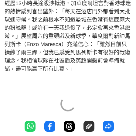
經歷13小時長途跋涉抵港，加華度爾坦言對香港球迷
的熱情感到喜出望外：「每天在酒店門外都看到大批
球迷守候。我之前根本不知道曼城在香港有這麼龐大
的粉絲群！或許有一天我退役了，必定會再來香港旅
遊。」展望周六的重頭戲及新球季，華度爾對新帥馬
列斯卡（Enzo Maresca）充滿信心：「雖然目前只
操練了兩三課，但我已感受到馬列斯卡有很好的戰術
理念。我相信球隊在社區盾及英超開鑼前會準備就
緒，盡可能贏下所有比賽。」