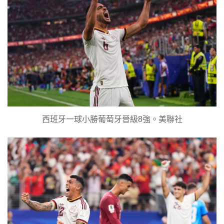
西班牙一球小勝葡萄牙晉級8強。美聯社