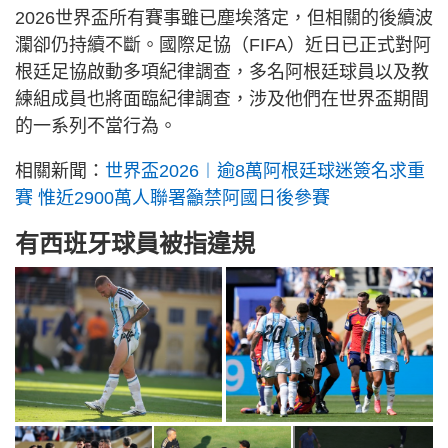
2026世界盃所有賽事雖已塵埃落定，但相關的後續波
瀾卻仍持續不斷。國際足協（FIFA）近日已正式對阿
根廷足協啟動多項紀律調查，多名阿根廷球員以及教
練組成員也將面臨紀律調查，涉及他們在世界盃期間
的一系列不當行為。
相關新聞：
世界盃2026︱逾8萬阿根廷球迷簽名求重
賽 惟近2900萬人聯署籲禁阿國日後參賽
有西班牙球員被指違規