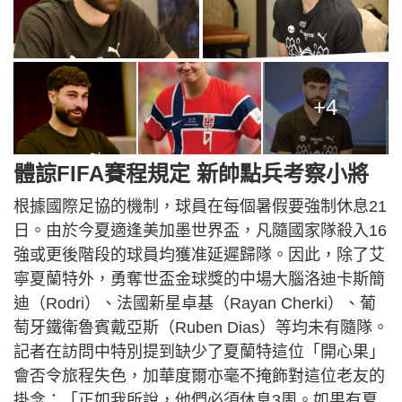
+4
體諒FIFA賽程規定 新帥點兵考察小將
根據國際足協的機制，球員在每個暑假要強制休息21
日。由於今夏適逢美加墨世界盃，凡隨國家隊殺入16
強或更後階段的球員均獲准延遲歸隊。因此，除了艾
寧夏蘭特外，勇奪世盃金球獎的中場大腦洛迪卡斯簡
迪（Rodri）、法國新星卓基（Rayan Cherki）、葡
萄牙鐵衛魯賓戴亞斯（Ruben Dias）等均未有隨隊。
記者在訪問中特別提到缺少了夏蘭特這位「開心果」
會否令旅程失色，加華度爾亦毫不掩飾對這位老友的
掛念：「正如我所說，他們必須休息3周。如果有夏