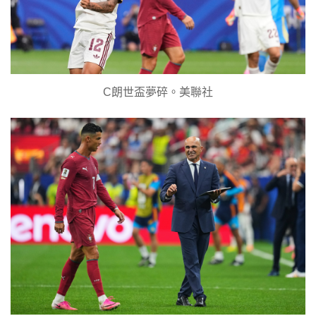
C朗世盃夢碎。美聯社