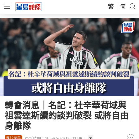
繁
简
轉會消息｜名記：杜辛華荷域與
祖雲達斯續約談判破裂 或將自由
身離隊
更新時間：19:56 2026-06-03 HKT
足球世界