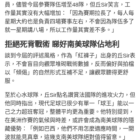
員，儘管今屆參賽隊伍增至48隊，但丘Sir笑言，工
作量其實沒有大幅增加：「因為賽期拉長了，每人每
星期大約也是負責四場賽事左右，不會因為隊伍多了
就一星期講八場，所以工作量其實差不多。」
拒絕死背戰術 睇好南美球隊佔地利
談到今屆的評述風格，作為「紅褲子」出身的丘Sir表
示，不會盲目向觀眾堆砌戰術數據，反而偏好與拍檔
以「傾偈」的自然形式互補不足，讓觀眾聽得更舒
服。
至於心水球隊，丘Sir點名讚賞法國隊的進攻火力，但
他同時指出，現代足球已很少有單一「球王」能以一
己之力超班奪冠，整體平均更為重要。他特別提到，
在美洲作賽的氣候與時差，或許會成為南美球隊的隱
藏優勢：「例如巴西，他們不用怎麼適應時間，一開
波就能見真章，這幾支南美球隊絕對值得留意。」