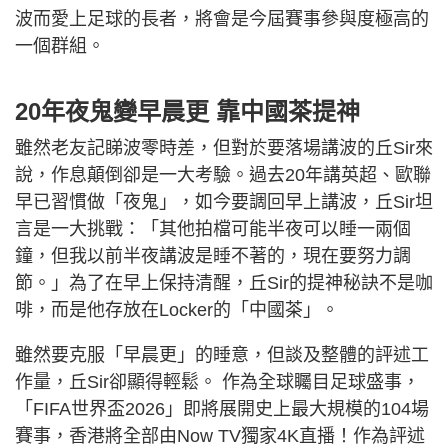
波而愛上足球的長者，將會是今屆賽事參與度極高的
一個群組。
20年夜鬼變早晨更 靠中國茶提神
雖然老友記睇波零時差，但對於要落場講波的丘Sir來
說，作息顛倒卻是一大考驗。過去20年講英超、歐聯
早已習慣做「夜鬼」，如今要調回早上講波，丘Sir坦
言是一大挑戰：「其他拍檔可能半夜可以睡一兩個
鐘，但我以前半夜講波是睡不著的，現在要努力調
節。」為了在早上保持清醒，丘Sir的提神秘訣不是咖
啡，而是他存放在Locker的「中國茶」。
雖然要克服「早晨更」的睡意，但談及整體的評述工
作量，丘Sir卻顯得輕鬆。 作為全球矚目足球盛事，
「FIFA世界盃2026」即將展開史上最大規模的104場
賽事，香港將全部由Now TV獨家4K直播！作為評述