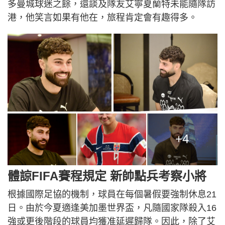
多曼城球迷之餘，還談及隊友艾寧夏蘭特未能隨隊訪
港，他笑言如果有他在，旅程肯定會有趣得多。
+4
體諒FIFA賽程規定 新帥點兵考察小將
根據國際足協的機制，球員在每個暑假要強制休息21
日。由於今夏適逢美加墨世界盃，凡隨國家隊殺入16
強或更後階段的球員均獲准延遲歸隊。因此，除了艾