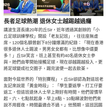
+6
長者足球熱潮 退休女士越踢越過癮
講波生涯長達20年的丘Sir，近年透過其創辦的「小
丘足球訓練學校」開設「老友記班」，往往座無虛
席，120個名額曾創下8分鐘爆滿的紀錄：「現在香港
很多退休人士踢波，男男女女都有，比想像中還要
多！」丘Sir笑言，班上甚至有約40名退休女士參
與，她們由零開始接觸足球，現在卻越踢越投入，更
將足球變成社交圈子，踢完波便一起去飲茶。
面對今屆世界的「特別賽程」，丘Sir卻認為對這班老
友記來說是「黃金時段」：「學生要返學、打工仔要
返工，但這班退休人士早上剛好有時間。他們習慣早
起，六、七點就起身，早上8點、10點睇波對他們來
說不用捱夜，時間最適合不過。」他預期，這班因踢