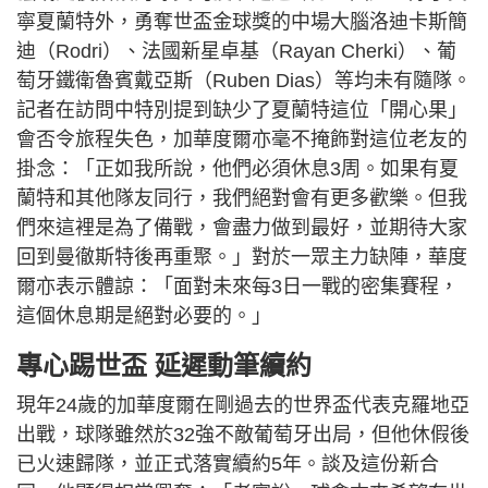
寧夏蘭特外，勇奪世盃金球獎的中場大腦洛迪卡斯簡
迪（Rodri）、法國新星卓基（Rayan Cherki）、葡
萄牙鐵衛魯賓戴亞斯（Ruben Dias）等均未有隨隊。
記者在訪問中特別提到缺少了夏蘭特這位「開心果」
會否令旅程失色，加華度爾亦毫不掩飾對這位老友的
掛念：「正如我所說，他們必須休息3周。如果有夏
蘭特和其他隊友同行，我們絕對會有更多歡樂。但我
們來這裡是為了備戰，會盡力做到最好，並期待大家
回到曼徹斯特後再重聚。」對於一眾主力缺陣，華度
爾亦表示體諒：「面對未來每3日一戰的密集賽程，
這個休息期是絕對必要的。」
專心踢世盃 延遲動筆續約
現年24歲的加華度爾在剛過去的世界盃代表克羅地亞
出戰，球隊雖然於32強不敵葡萄牙出局，但他休假後
已火速歸隊，並正式落實續約5年。談及這份新合