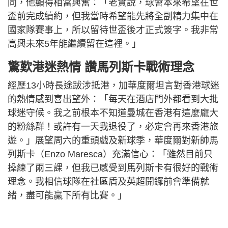
同，他顯得相當興奮：「老實說，球會本來希望在世
盃前完成續約，但我當時希望能先將全副精力集中在
國家隊賽事上，所以留待世盃後才正式簽字。我非常
高興未來5年能繼續留在這裡。」
驚歎港迷熱情 讚馬列斯卡戰術理念
經歷13小時長途跋涉抵港，加華度爾坦言對香港球迷
的熱情感到喜出望外：「每天在酒店門外都看到大批
球迷守候。我之前根本不知道曼城在香港有這麼龐大
的粉絲群！或許有一天我退役了，必定會再來香港旅
遊。」展望周六的重頭戲及新球季，華度爾對新帥馬
列斯卡（Enzo Maresca）充滿信心：「雖然目前只
操練了兩三課，但我已感受到馬列斯卡有很好的戰術
理念。我相信球隊在社區盾及英超開鑼前會準備就
緒，盡可能贏下所有比賽。」