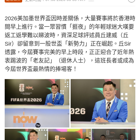
2026美加墨世界盃因時差關係，大量賽事將於香港時
間早上進行。當一眾習慣「捱夜」的年輕球迷大嘆要
返工返學難以睇波時，資深足球評述員丘建威（丘
Sir）卻留意到一股世盃「新勢力」正在崛起。丘Sir
透露，今屆賽事完美的早上時段，正正迎合了近年熱
衷踢波的「老友記」（退休人士），這班長者或成為
今屆世界盃最熱情的捧場客！