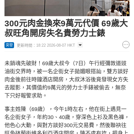
300元肉金換來9萬元代價 69歲大
叔旺角開房失名貴勞力士錶
更新時間：18:22 2026-08-07 HKT
突發
未銷魂先破財！69歲大叔今（7日）午行經彌敦道豉
油街交界時，被一名企街女子拋媚眼搭訕，雙方談好
肉金後前往時鐘酒店開房，大叔沐浴後竟發現女方失
去蹤影，其價值約9萬元的勞力士手錶被偷去，無奈
下只好報警求助。
事主姓陳（69歲），今午1時左右，他在街上遇見一
名企街女子，年約30、40歲，穿深色上衫及黑色褲，
他色心大動，與對方談好300元交易費，然後聯袂往
旺角砵蘭街維多利亞酒店開房，陳不虞有詐，把身上