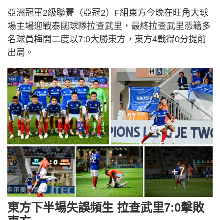
亞洲冠軍2級聯賽（亞冠2）F組東方今晚在旺角大球
場主場迎戰泰國球隊拉查武里，最終拉查武里憑籍多
名球員梅開二度以7:0大勝東方，東方4戰得0分提前
出局。
+7
東方下半場失誤頻生 拉查武里7:0擊敗