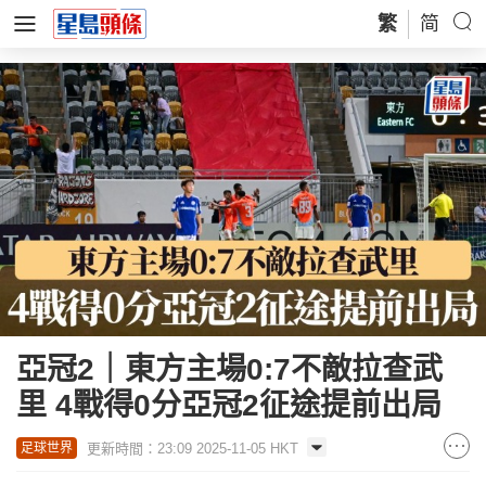
繁
简
亞冠2｜東方主場0:7不敵拉查武
里 4戰得0分亞冠2征途提前出局
更新時間：23:09 2025-11-05 HKT
足球世界