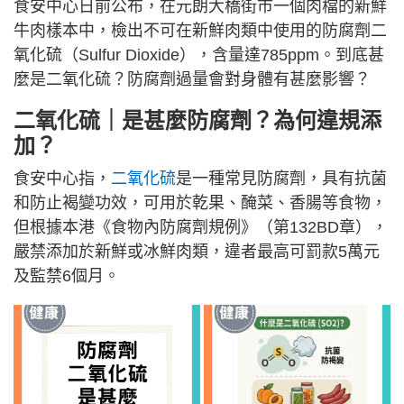
食安中心日前公布，在元朗大橋街市一個肉檔的新鮮
牛肉樣本中，檢出不可在新鮮肉類中使用的防腐劑二
氧化硫（Sulfur Dioxide），含量達785ppm。到底甚
麼是二氧化硫？防腐劑過量會對身體有甚麼影響？
二氧化硫｜是甚麼
防腐劑
？為何違規添
加？
食安中心指，
二氧化硫
是一種常見防腐劑，具有抗菌
和防止褐變功效，可用於乾果、醃菜、香腸等食物，
但根據本港《食物內防腐劑規例》（第132BD章），
嚴禁添加於新鮮或冰鮮肉類，違者最高可罰款5萬元
及監禁6個月。