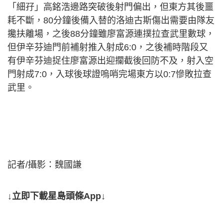
「細孖」高銘浩邊路突破後射門偏出，但東方其後噩
耗不斷，80分鐘後備入替的洛迪古斯傷出需要由隊友
攙扶離場，之後88分鐘雖廖富源連撲拉查武里數球，
但伊辛芬迪門前補射推入射成6:0，之後補時階段又
有伊辛芬迪捉住廖富源出迎攔截後回防不及，射入空
門射成7:0，入球後球證嗚哨完場東方以0:7慘敗拉查
武里。
記者/攝影：魏國謙
↓立即下載星島頭條App↓