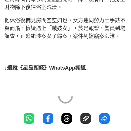
財物除下後往浴室洗澡。
他休浴後赫見房間空空如也，女方連同勞力士手錶不
翼而飛，懷疑遇上「賊妓女」，於是報警，警員到場
調查，正追緝涉案女子歸案，案件列盜竊案跟進。
↓追蹤《星島頭條》WhatsApp頻道↓