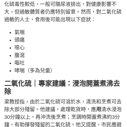
化硫毒性較低，一般可隨尿液排出，對健康影響不
大，但過敏體質者仍應特別留意。然而，對二氧化硫
過敏的人士，食用後可能出現以下症狀：
氣喘
頭痛
噁心
腹瀉
嘔吐
哮喘（多為兒童）
二氧化硫｜專家建議：浸泡開蓋煮沸去
除
梁教授指，由於二氧化硫可溶於水，清洗和烹煮可去
除大部分殘留。他建議，處理乾貨時，應
用
清水浸泡
30分鐘以上，再沖洗後烹煮；烹調時開蓋煮沸約3分
鐘，有助揮發殘留的二氧化硫。他又提醒，市民應避