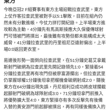
東方
今晚亞冠2 F組賽事有東方主場迎戰拉查武里，東方
上仗作客拉查武里被對手以5:1擊敗，目前在組內仍
然未有分數進帳，今仗力拼打開紀錄。上半場東方進
攻較為主動，4分鐘先有馬高斯接應大久保優傳球射
門可惜被門將撲出，最後雖有攻勢但都未能構成太大
威脅，41分鐘拉查武里的丹里祖尼亞遠射偏出，上半
場0:0返回更衣室。
易邊後形勢一面倒向拉查武里，在51分鐘史葛艾拿戴
斯射門破網為拉查武里先開記錄領先1:0，緊接着54
分鐘拉查武里再有攻門但被廖富源攔出，但拉查武里
仍掌握球權1分鐘後坦拿把楃機會破網射成2:0，隨後
東方在64分鐘出現失誤，丹尼祖利亞成功將皮球攔截
起腳射門破網為球隊射成3:0，71分鐘坦拿門前推入
將優勢擴大至4:0，東方緊接亦有多次反擊先有後備
入替的黃安游門前起腳被撲出，再有同樣後備換入的