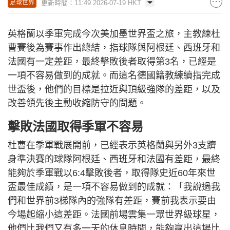
更新時間：11:49 2026-07-19 HKT
足球世界
英格蘭以季軍完成今次美加墨世界盃之旅，主教練杜
曹賽後為賽事作出總結，指球隊與阿根廷、西班牙和
法國有一定差距，最終擊敗後者取得第3名，已經是
一項不容易做到的成就。而這名德國籍教練續指完成
世盃後，他們的目標是拉近與頂級強隊的差距，以及
改善領先後主動收縮防守的問題。
擊敗法國取得季軍不容易
杜曹在季軍戰展開前，已經表示英格蘭與另外3支躋
身準決賽的球隊阿根廷、西班牙和法國有差距，最終
能夠於季軍戰以6:4擊敗後者，取得隊史近60年來世
盃最佳成績，是一項不容易做到的成就：「我說過我
們和世界前3梯隊內的強隊有差距，賽前我表示要由
今場起縮小這差距。法國前場雲集一眾世界級球星，
他們比我們又有多一天的休息時間，能夠贏出這場比