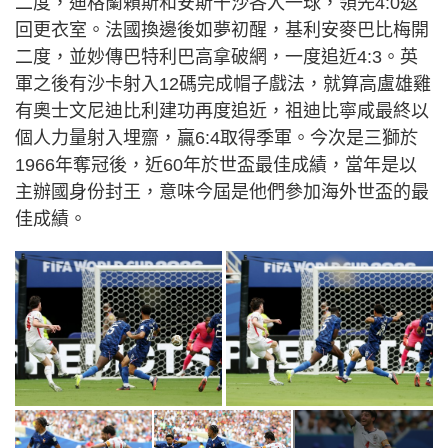
二度，迪格蘭賴斯和安斯干沙各入一球，領先4:0返
回更衣室。法國換邊後如夢初醒，基利安麥巴比梅開
二度，並妙傳巴特利巴高拿破網，一度追近4:3。英
軍之後有沙卡射入12碼完成帽子戲法，就算高盧雄雞
有奧士文尼迪比利建功再度追近，祖迪比寧咸最終以
個人力量射入埋齋，贏6:4取得季軍。今次是三獅於
1966年奪冠後，近60年於世盃最佳成績，當年是以
主辦國身份封王，意味今屆是他們參加海外世盃的最
佳成績。