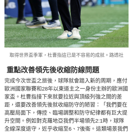
取得世界盃季軍，杜曹指這已是不容易的成就。路透社
重點改善領先後收縮防線問題
完成今次世盃之旅後，球隊就會踏入新的周期，應付
歐洲國家聯賽和28年以東道主之一身份主辦的歐洲國
家盃。杜曹指接下來就要拉近與頂級列強之間的差
距，還要改善領先後就收縮防守的陋習：「我們要在
高壓局面下，傳控、臨場調整和防守紀律都有巨大提
升空間。例如對克羅地亞我們半場領先2:1時，球隊
全線深度退守，近乎收縮至6、7後衛。這類場景我們