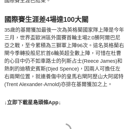
國際賽生涯已結束。
國際賽生涯差4場達100大關
35歲的基爾獲加最後一次為英格蘭國家隊上陣是今年
三月，世界盃歐洲區外圍賽首輪主場2:0勝阿爾巴尼
亞之戰，至今累積為三獅軍上陣96次。這名英格蘭右
閘今季轉投般尼於首6輪英超全數上陣，可惜在杜曹
的心目中仍不如車路士的列斯占士(Reece James)和
熱刺的迪積史賓斯(Djed Spence)，因兩人可擔任左
右兩閘位置，就連養傷中的皇馬右閘阿歷山大阿諾特
(Trent Alexander-Arnold)亦排在基爾獲加之上。
↓立即下載星島頭條App↓