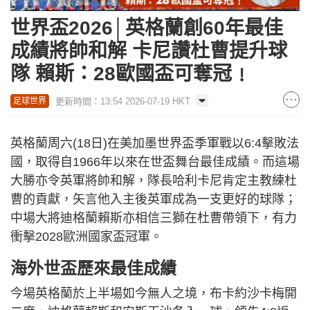
世界盃2026│英格蘭創60年最佳
成績將帥和解 卡尼讚杜曹提升球
隊 賴斯：28歐國盃可奪冠﹗
更新時間：13:54 2026-07-19 HKT
足球世界
英格蘭周六(18日)在美加墨世界盃季軍戰以6:4擊敗法
國，取得自1966年以來在世盃舞台最佳成績。而這場
大勝亦令英軍將帥和解，隊長哈利卡尼肯定主教練杜
曹的貢獻，矢言他入主後英軍成為一支更好的球隊；
中場大將迪格蘭賴斯亦相信三獅在杜曹帶領下，有力
衝擊2028歐洲國家盃冠軍。
海外世盃歷來最佳成績
今場英格蘭於上半場如今無人之境，布卡約沙卡梅開