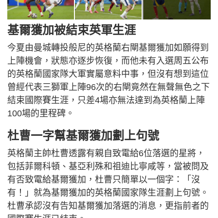
基爾獲加被結束英軍生涯
今夏由曼城轉投般尼的英格蘭右閘基爾獲加如願得到
上陣機會，狀態亦逐步恢復，而他未有入選周五公布
的英格蘭國家隊大軍實屬意料中事，但沒有想到這位
曾經代表三獅軍上陣96次的右閘竟然在無聲無色之下
結束國際賽生涯，只差4場亦無法達到為英格蘭上陣
100場的里程碑。
杜曹一字幫基爾獲加劃上句號
英格蘭主帥杜曹透露有親自致電給6位落選的星將，
包括菲爾科頓、基亞利殊和祖迪比寧咸等，當被問及
有否致電給基爾獲加，杜曹只簡單以一個字：「沒
有！」就為基爾獲加的英格蘭國家隊生涯劃上句號。
杜曹承認沒有告知基爾獲加落選的消息，更指前者的