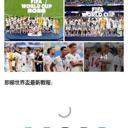
+4
即睇世界盃最新戰報↓