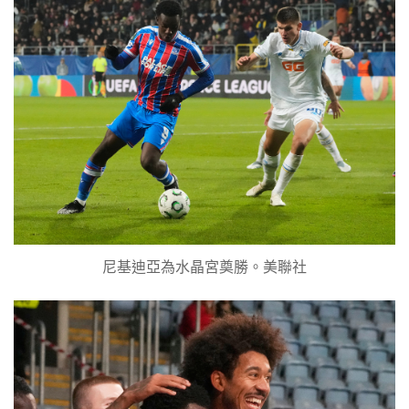
尼基迪亞為水晶宮奠勝。美聯社