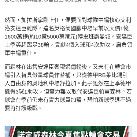
然而，加拉斯拿剛上任，便要面對球隊中場核心艾利
洛安達臣離隊。這名英格蘭國腳中場早前以天價1億
1600萬鎊(約10億5000萬港元)轉投班霸曼城。安達臣
上季英超踢足38輪，貢獻4個入球和4次助攻，肩負領
軍中場重任。
而森林在出售安達臣套現過億鎊後，又未有在轉會市
場引入替具份量球員作替補，只從德甲RB萊比錫引
入自由身的奧地利中場舒拉加。此子雖然在上季德甲
錄得3球1助攻，但實力難以取代安達臣領軍森林。若
球會在季前仍未有實力球員加盟，恐怕新球季逃不過
要再打護級戰。