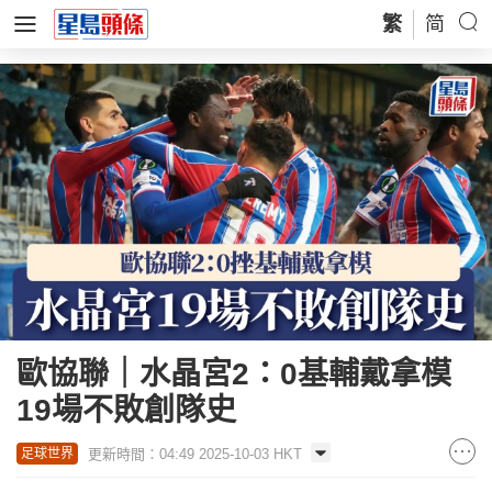
繁
简
歐協聯｜水晶宮2：0基輔戴拿模
19場不敗創隊史
更新時間：04:49 2025-10-03 HKT
足球世界