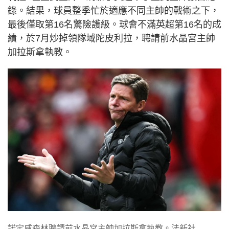
錄。結果，球員整季忙於適應不同主帥的戰術之下，
最後僅取第16名驚險護級。球會不滿英超第16名的成
績，於7月炒掉領隊域陀皮利拉，聘請前水晶宮主帥
加拉斯拿執教。
諾定咸森林聘請前水晶宮主帥加拉斯拿執教。法新社