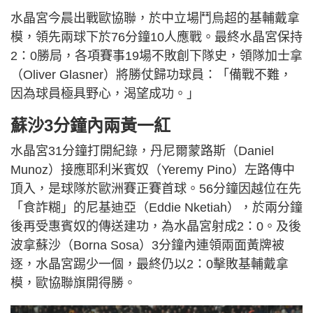
水晶宮今晨出戰歐協聯，於中立場鬥烏超的基輔戴拿
模，領先兩球下於76分鐘10人應戰。最終水晶宮保持
2：0勝局，各項賽事19場不敗創下隊史，領隊加士拿
（Oliver Glasner）將勝仗歸功球員：「備戰不難，
因為球員極具野心，渴望成功。」
蘇沙3分鐘內兩黃一紅
水晶宮31分鐘打開紀錄，丹尼爾蒙路斯（Daniel
Munoz）接應耶利米賓奴（Yeremy Pino）左路傳中
頂入，是球隊於歐洲賽正賽首球。56分鐘因越位在先
「食詐糊」的尼基迪亞（Eddie Nketiah），於兩分鐘
後再受惠賓奴的傳送建功，為水晶宮射成2：0。及後
波拿蘇沙（Borna Sosa）3分鐘內連領兩面黃牌被
逐，水晶宮踢少一個，最終仍以2：0擊敗基輔戴拿
模，歐協聯旗開得勝。