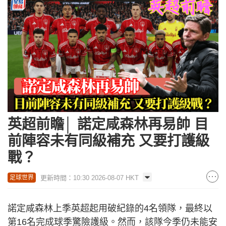
英超前瞻│ 諾定咸森林再易帥 目
前陣容未有同級補充 又要打護級
戰？
更新時間：10:30 2026-08-07 HKT
足球世界
諾定咸森林上季英超起用破紀錄的4名領隊，最終以
第16名完成球季驚險護級。然而，該隊今季仍未能安