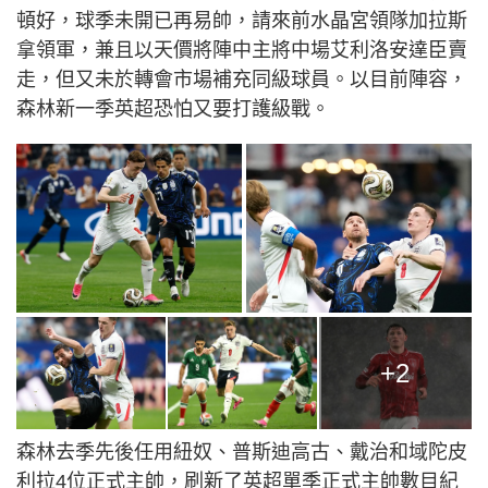
頓好，球季未開已再易帥，請來前水晶宮領隊加拉斯
拿領軍，兼且以天價將陣中主將中場艾利洛安達臣賣
走，但又未於轉會市場補充同級球員。以目前陣容，
森林新一季英超恐怕又要打護級戰。
+2
森林去季先後任用紐奴、普斯迪高古、戴治和域陀皮
利拉4位正式主帥，刷新了英超單季正式主帥數目紀