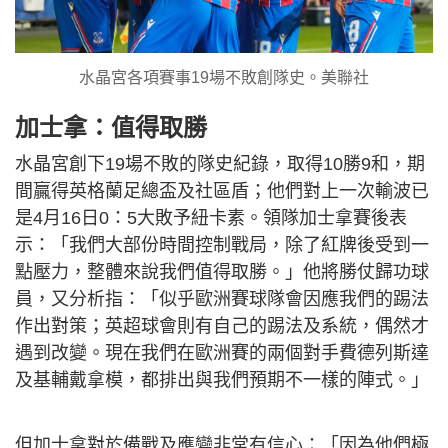
水晶宮各項賽事19場不敗創隊史。美聯社
加士拿：值得取勝
水晶宮創下19場不敗的隊史紀錄，取得10勝9和，期
間贏得英格蘭足總盃及社區盾；他們對上一次輸波已
是4月16日0：5大敗予紐卡素。領隊加士拿賽後表
示：「我們大部份時間控制戰局，除了紅牌後受到一
點壓力，整體來說我們值得取勝。」他將勝仗歸功球
員，又分析指：「似乎歐洲賽球隊會因應我們的踢法
作出對策；英超球會則有自己的踢法及系統，偶然才
遇到改變。現在我們在歐洲賽的兩個對手費德列斯達
及基輔戴拿模，都排出與我們預期不一樣的陣式。」
但加士拿對於備戰及應變非常有信心：「因為他們極