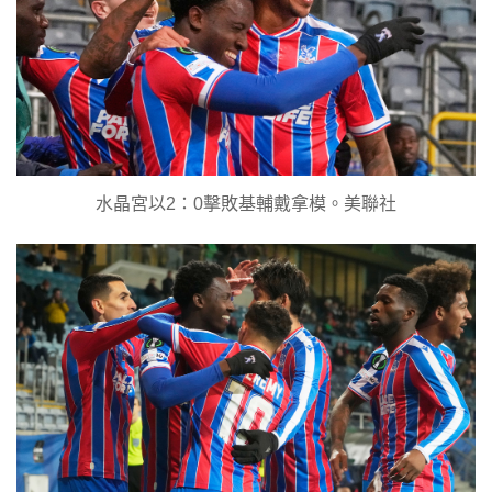
水晶宮以2：0擊敗基輔戴拿模。美聯社