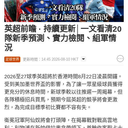
英超前瞻 · 持續更新│一文看清20
隊新季預測、實力檢閱、組軍情
況
更新時間：14:45 2026-08-10 HKT
足球世界
2026至27球季英超將於香港時間8月22日凌晨開鑼。
受到美加墨世界盃的影響，為了讓一眾星級球員獲得
更充分的休息時間，新球季較以往推遲一周揭幕，但
各隊積極招兵買馬，預期今屆英超的競爭將會更激
烈，為完成目標季初比賽都不容有失。
衛冕冠軍阿仙奴將會打頭陣，在揭幕戰對戰高雲地