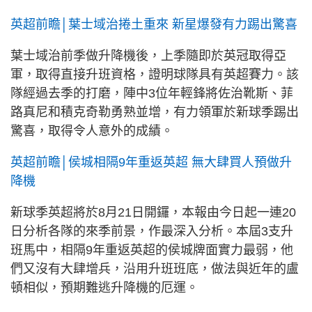
英超前瞻│葉士域治捲土重來 新星爆發有力踢出驚喜
葉士域治前季做升降機後，上季隨即於英冠取得亞
軍，取得直接升班資格，證明球隊具有英超賽力。該
隊經過去季的打磨，陣中3位年輕鋒將佐治靴斯、菲
路真尼和積克奇勒勇熟並增，有力領軍於新球季踢出
驚喜，取得令人意外的成績。
英超前瞻│侯城相隔9年重返英超 無大肆買人預做升
降機
新球季英超將於8月21日開鑼，本報由今日起一連20
日分析各隊的來季前景，作最深入分析。本屆3支升
班馬中，相隔9年重返英超的侯城牌面實力最弱，他
們又沒有大肆增兵，沿用升班班底，做法與近年的盧
頓相似，預期難逃升降機的厄運。