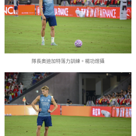
隊長奧迪加特落力訓練。楊功煜攝