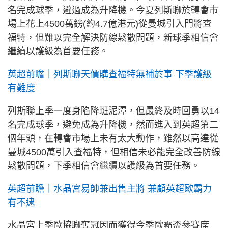
名完成球季，避過成為升降機。今夏列斯聯於轉會市
場上花上4500萬鎊(約4.7億港元)從曼城引入門將查
福特，但難以完全解決防線鬆散問題，新球季相信會
繼續以護級為首要任務。
英超前瞻｜列斯聯天價購查福特無補於事 下季護級
有難度
列斯聯上季一度身陷降班泥潭，但最終及時回勇以14
名完成球季，避免成為升降機，然而進入到英超第二
個年頭，在轉會市場上未有太大動作，雖然以高達從
曼城4500萬引入查福特，但相信未必能完全改善防線
鬆散問題，下季相信會繼續以護級為首要任務。
英超前瞻｜水晶宮易帥兼出售主將 兼顧英超歐霸力
有不逮
水晶宮上季歐協聯奪冠因而獲得今季歐霸盃參賽席