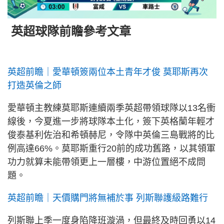
英超球隊前瞻參考文章
英超前瞻｜愛華頓簽兩位本土青年才俊 莫耶斯再次
打造英倫之師
愛華頓主教練莫耶斯連續兩季英超帶領球隊以13名衝
線後，今夏進一步將球隊本土化，簽下英格蘭年輕才
俊泰基利佐治和希頓赫尼，令隊中英倫三島戰將的比
例高達66%。莫耶斯重行20前的成功舊路，以其領軍
功力就算未能帶領更上一層樓，中游位置絕不成問
題。
英超前瞻｜天價購門將無補於事 列斯聯護級路難行
列斯聯上季一度身陷降班漩渦，但最終及時回勇以14