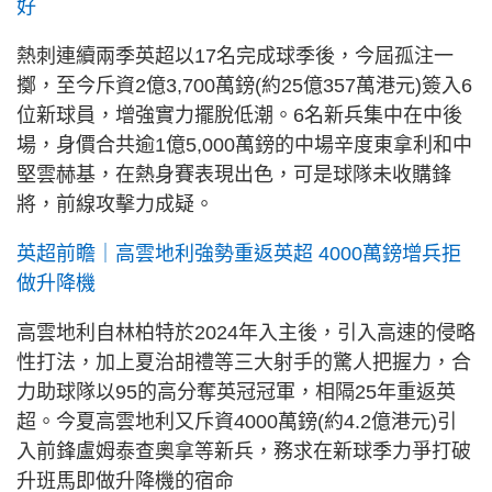
好
熱刺連續兩季英超以17名完成球季後，今屆孤注一
擲，至今斥資2億3,700萬鎊(約25億357萬港元)簽入6
位新球員，增強實力擺脫低潮。6名新兵集中在中後
場，身價合共逾1億5,000萬鎊的中場辛度東拿利和中
堅雲赫基，在熱身賽表現出色，可是球隊未收購鋒
將，前線攻擊力成疑。
英超前瞻｜高雲地利強勢重返英超 4000萬鎊增兵拒
做升降機
高雲地利自林柏特於2024年入主後，引入高速的侵略
性打法，加上夏治胡禮等三大射手的驚人把握力，合
力助球隊以95的高分奪英冠冠軍，相隔25年重返英
超。今夏高雲地利又斥資4000萬鎊(約4.2億港元)引
入前鋒盧姆泰查奧拿等新兵，務求在新球季力爭打破
升班馬即做升降機的宿命