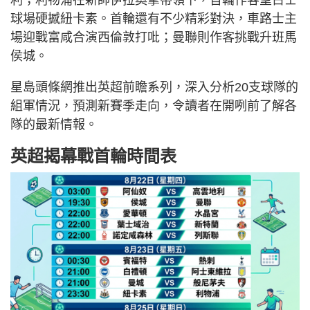
利；利物浦在新帥伊拉奧拿帶領下，首輪作客聖占士
球場硬撼紐卡素。首輪還有不少精彩對決，車路士主
場迎戰富咸合演西倫敦打吡；曼聯則作客挑戰升班馬
侯城。
星島頭條網推出英超前瞻系列，深入分析20支球隊的
組軍情況，預測新賽季走向，令讀者在開咧前了解各
隊的最新情報。
英超揭幕戰首輪時間表