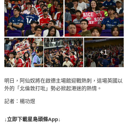
+1
明日，阿仙奴將在啟德主場館迎戰熱刺，這場英國以
外的「北倫敦打吡」勢必掀起港迷的熱情。
記者：楊功煜
↓立即下載星島頭條App↓