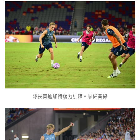
隊長奧迪加特落力訓練。廖偉業攝