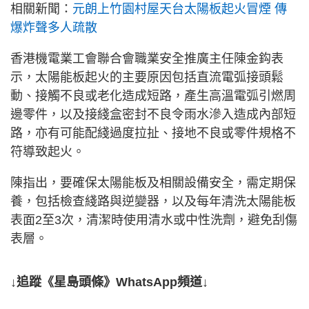
相關新聞：
元朗上竹園村屋天台太陽板起火冒煙 傳
爆炸聲多人疏散
香港機電業工會聯合會職業安全推廣主任陳金鈎表
示，太陽能板起火的主要原因包括直流電弧接頭鬆
動、接觸不良或老化造成短路，產生高溫電弧引燃周
邊零件，以及接綫盒密封不良令雨水滲入造成內部短
路，亦有可能配綫過度拉扯、接地不良或零件規格不
符導致起火。
陳指出，要確保太陽能板及相關設備安全，需定期保
養，包括檢查綫路與逆變器，以及每年清洗太陽能板
表面2至3次，清潔時使用清水或中性洗劑，避免刮傷
表層。
↓追蹤《星島頭條》WhatsApp頻道↓