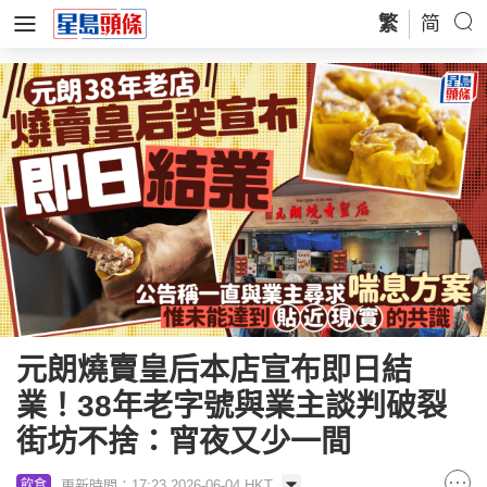
繁
简
元朗燒賣皇后本店宣布即日結
業！38年老字號與業主談判破裂
街坊不捨：宵夜又少一間
更新時間：17:23 2026-06-04 HKT
飲食