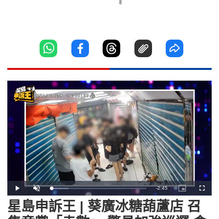
Remaining
-
2:45
Loaded
:
Play
Unmute
Picture-
Fullscr
18.22%
in-
Picture
星島申訴王 | 葵廣冰糖葫蘆店 召
Time