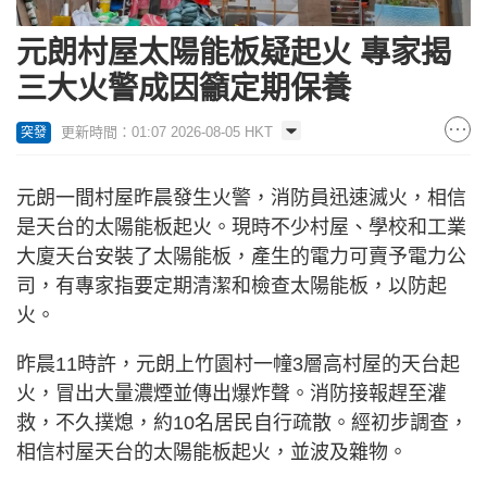
元朗村屋太陽能板疑起火 專家揭
三大火警成因籲定期保養
更新時間：01:07 2026-08-05 HKT
突發
元朗一間村屋昨晨發生火警，消防員迅速滅火，相信
是天台的太陽能板起火。現時不少村屋、學校和工業
大廈天台安裝了太陽能板，產生的電力可賣予電力公
司，有專家指要定期清潔和檢查太陽能板，以防起
火。
昨晨11時許，元朗上竹園村一幢3層高村屋的天台起
火，冒出大量濃煙並傳出爆炸聲。消防接報趕至灌
救，不久撲熄，約10名居民自行疏散。經初步調查，
相信村屋天台的太陽能板起火，並波及雜物。