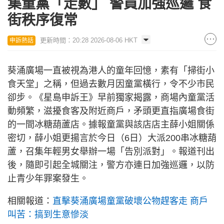
集童黨「走數」 警員加強巡邏 食
街秩序復常
更新時間：20:28 2026-08-06 HKT
申訴熱話
葵涌廣場一直被視為港人的童年回憶，素有「掃街小
食天堂」之稱，但過去數月因童黨橫行，令不少市民
卻步。《星島申訴王》早前獨家揭露，商場內童黨活
動頻繁，滋擾食客及附近商戶，矛頭更直指廣場食街
的一間冰糖葫蘆店。據報童黨與該店店主薛小姐關係
密切，薛小姐更揚言於今日（6日）大派200串冰糖葫
蘆，召集年輕男女舉辦一場「告別派對」。報道刊出
後，隨即引起全城關注，警方亦連日加強巡邏，以防
止青少年罪案發生。
相關報道：
直擊葵涌廣場童黨破壞公物趕客走 商戶
叫苦：搞到生意慘淡