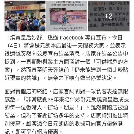
+2
「燒賣皇后妙舒」透過 Facebook 專頁宣布，今日
（4日）將會是元朗本店最後一天服務大家，並表示
很遺憾突然向公眾宣布結業消息。店家在結業公告中
提到，一直期盼與業主方面商討一個「可供喘息的方
案」，然而直至明天死線前「仍未能達到一個比較貼
近現實的共識」，無奈之下唯有做出停業決定。
面對實體店的終結，店家言詞間對一眾食客表達無限
感激，「非常感謝38年來陪伴妙舒元朗燒賣皇后成長
的每一位香港人、街坊、朋友！」。雖然實體店被迫
結業，但為了答謝街坊多年的支持，店家特別推出特
別優惠，顧客憑今日元朗店的收據可向官方渠道登
記，即可享有網店優惠。