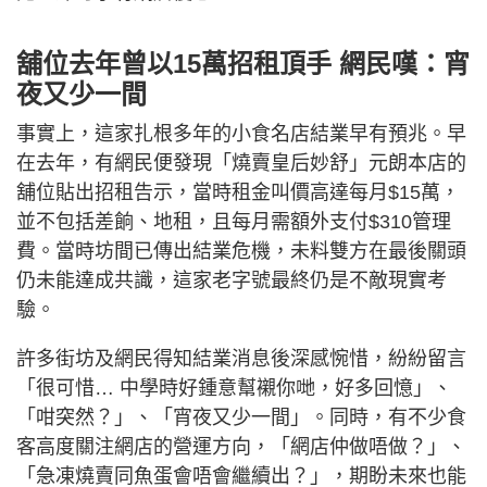
舖位去年曾以15萬招租頂手 網民嘆：宵
夜又少一間
事實上，這家扎根多年的小食名店結業早有預兆。早
在去年，有網民便發現「燒賣皇后妙舒」元朗本店的
舖位貼出招租告示，當時租金叫價高達每月$15萬，
並不包括差餉、地租，且每月需額外支付$310管理
費。當時坊間已傳出結業危機，未料雙方在最後關頭
仍未能達成共識，這家老字號最終仍是不敵現實考
驗。
許多街坊及網民得知結業消息後深感惋惜，紛紛留言
「很可惜… 中學時好鍾意幫襯你哋，好多回憶」、
「咁突然？」、「宵夜又少一間」。同時，有不少食
客高度關注網店的營運方向，「網店仲做唔做？」、
「急凍燒賣同魚蛋會唔會繼續出？」，期盼未來也能