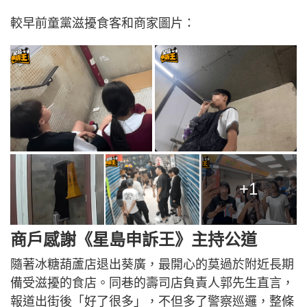
較早前童黨滋擾食客和商家圖片：
+1
商戶感謝《星島申訴王》主持公道
隨著冰糖葫蘆店退出葵廣，最開心的莫過於附近長期
備受滋擾的食店。同巷的壽司店負責人郭先生直言，
報道出街後「好了很多」，不但多了警察巡邏，整條