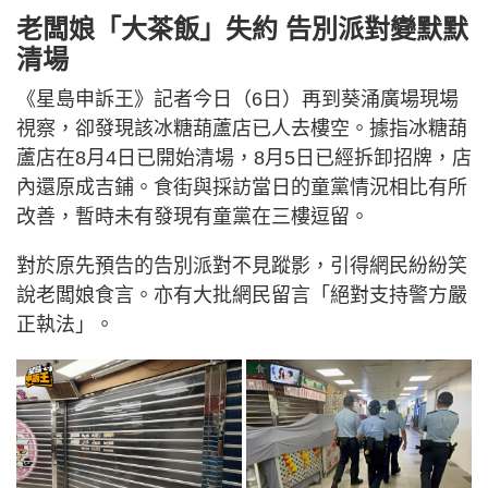
老闆娘「大茶飯」失約 告別派對變默默
清場
《星島申訴王》記者今日（6日）再到葵涌廣場現場
視察，卻發現該冰糖葫蘆店已人去樓空。據指冰糖葫
蘆店在8月4日已開始清場，8月5日已經拆卸招牌，店
內還原成吉鋪。食街與採訪當日的童黨情況相比有所
改善，暫時未有發現有童黨在三樓逗留。
對於原先預告的告別派對不見蹤影，引得網民紛紛笑
說老闆娘食言。亦有大批網民留言「絕對支持警方嚴
正執法」。