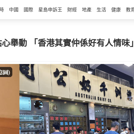
時
中國
國際
星島申訴王
財經
地產
生活
健康
教
貼心舉動 「香港其實仲係好有人情味