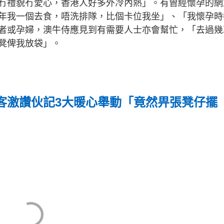
冇禮貌冇愛心，香港人好多外冷內熱」。有曾經懷孕的網
年我一個去食，唔洗排隊，比個卡位我坐」、「我懷孕時
者或孕婦，澳牛侍應見到有需要人士亦會幫忙，「去過幾
凳俾我放袋」。
客激讚伙記3大暖心舉動「竟然畀張凳仔擺