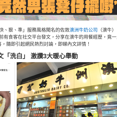
快、狠、準」服務風格聞名的佐敦
澳洲牛奶公司
（澳牛）
前有食客在社交平台發文，分享在澳牛的用餐經歷，竟一
喜，隨即引起網民熱烈討論，即睇內文詳情！
「洗白」 激讚3大暖心舉動