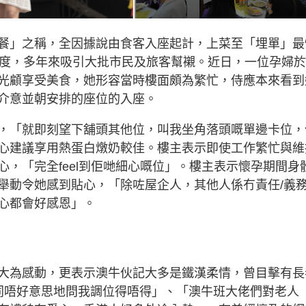
餐」之稱，全因據說由食客入座起計，上菜至「埋單」最
態度，多年來吸引大批市民及旅客幫襯。近日，一位孕婦
光顧享受美食，她形容當時樓面頗為繁忙，侍應本來看到
介意並朝安排的座位的入座。
，「就即刻望下舖頭其他位，叫我坐角落頭嘅單邊卡位，
心建議享用熱蛋白燉奶較佳。樓主表示即使工作繁忙與維
，「完全feel到佢哋細心嘅位」。樓主表示懷孕期間身
舉動令她感到貼心，「除咗屋企人，其他人係冇責任/義
心都會好感恩」。
大為感動，更表示澳牛伙記大多是鐵漢柔情，曾目擊有長
同唔好意思地問我調位得唔得」、「澳牛班大佬們對老人