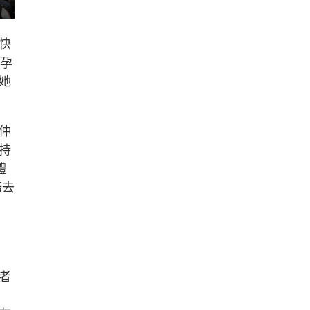
快
於孕
她
仲
持
體
務去
者