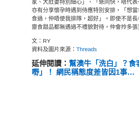
家、大肚婆特別細心」、「急同快，唔代表
亦有分享懷孕時遇到侍應特別安排，「想當
食過，仲唔使我排隊，超好」。即使不是長
齋食甜品都無遇過不禮貌對待，仲會拎多張
文：RY
資料及圖片來源：
Threads
延伸閱讀：
幫澳牛「洗白」？食
嘢」！ 網民稱態度差皆因1事…