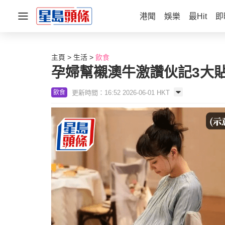
港聞
娛樂
最Hit
即
主頁
生活
飲食
孕婦幫襯澳牛激讚伙記3大
更新時間：16:52 2026-06-01 HKT
飲食