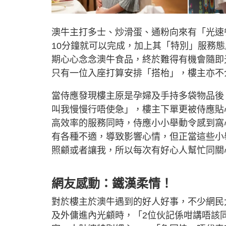
澳牛主打多士、炒滑蛋、通粉向來有「光速
10分鐘就可以完成，加上其「特別」服務
期心心念念澳牛食品，終於難得有機會隨即
只有一位入座打算安排「搭枱」，樓主亦不
當侍應發現樓主原是孕婦及手持多袋物品後
叫我慢慢行唔使急」，樓主下單更被侍應貼
高效率的服務同時，侍應小小舉動令感到窩心
有各種不適，導致影響心情，但正當這些小
照顧或者讓我，所以每次有好心人幫忙同關
網友感動：鐵漢柔情！
對於樓主於澳牛遇到的好人好事，不少網民
及外傭進內光顧時，「2位伙記係咁講唔該