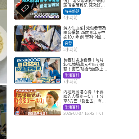
慌」 港女崩潰憶中環街
頭借電落難記 感激好心
人溫馨相助：這份溫暖
時事熱話
記一輩子｜Juicy叮
4小時前
黃大仙血案│死傷者曾為
噪音爭執 26歲青年身中
逾10刀重創 警列企圖謀
殺及自殺案
突發
3小時前
長者社區服務券｜每月
$541換過萬元社區券服
務！護理/膳食/治療/上門
或中心任揀 1條件免資產
生活百科
審查（附申請資格及教
7小時前
學）
內地媽居港心得「不要
臉的人得到一切」！分
享3方面「豁出去」有著
數 網民：你好厲害
生活百科
2026-08-07 16:42 HKT