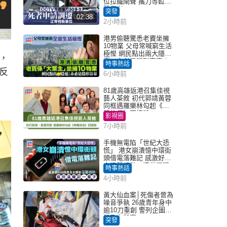
位拉鐵閘聲 攜刀等𨋢伏
擊傷者
突發
02:38
2小時前
港男偷聽驚悉老竇坐擁
10物業 父母常喊窮生活
極慳 網民點出兩大隱
，
憂：未必是隱形富豪｜
時事熱話
Juicy叮
反
6小時前
81歲高雄返港召集佳視
藝人茶敘 初代郭靖黃蓉
同框遇羅樂林勾起《神
鵰俠侶》回憶殺
影視圈
7小時前
手機無電陷「世紀大恐
慌」 港女崩潰憶中環街
頭借電落難記 感激好心
人溫馨相助：這份溫暖
時事熱話
記一輩子｜Juicy叮
4小時前
黃大仙血案│死傷者曾為
噪音爭執 26歲青年身中
逾10刀重創 警列企圖謀
殺及自殺案
突發