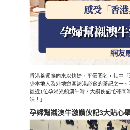
香港茶餐廳向來以快捷、平價聞名，其中
「
少本地人及外地遊客訪港必食的茶記之一。
最近1位孕婦光顧澳牛時，大讚伙記忙碌同
味！」
孕婦幫襯澳牛激讚伙記3大貼心舉