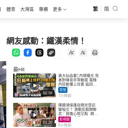
繁
简
育
體育
大灣區
專欄
更多
」 網友感動：鐵漢柔情！
最Hit
黃大仙血案│內情曝光 死
者對噪音非常敏感 電梯
內狂斬樓上住客 返回住
所墮樓亡
突發
02:38
7小時前
陳錦鴻保護自閉兒受訪
變嗌交？ 激動反駁顏聯
武：我擔心咁又點 網民
批主持咄咄逼人
影視圈
01:20
8小時前