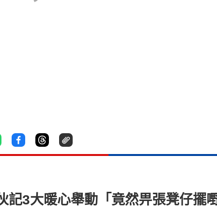
伙記3大暖心舉動「竟然畀張凳仔擺嘢