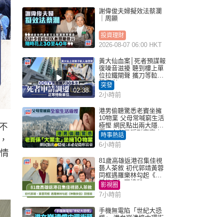
謝偉俊夫婦擬效法蔡瀾
｜周顯
投資理財
2026-08-07 06:00 HKT
黃大仙血案│死者預謀報
復噪音滋擾 聽到樓上單
位拉鐵閘聲 攜刀等𨋢伏
擊傷者
突發
02:38
2小時前
港男偷聽驚悉老竇坐擁
10物業 父母常喊窮生活
極慳 網民點出兩大隱
不
憂：未必是隱形富豪｜
時事熱話
，
Juicy叮
6小時前
人情
81歲高雄返港召集佳視
藝人茶敘 初代郭靖黃蓉
同框遇羅樂林勾起《神
鵰俠侶》回憶殺
影視圈
7小時前
手機無電陷「世紀大恐