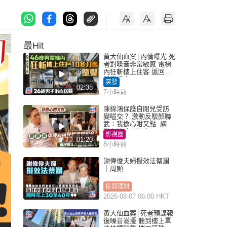
最Hit
黃大仙血案│內情曝光 死
者對噪音非常敏感 電梯
內狂斬樓上住客 返回住
所墮樓亡
突發
02:38
7小時前
陳錦鴻保護自閉兒受訪
變嗌交？ 激動反駁顏聯
武：我擔心咁又點 網民
批主持咄咄逼人
影視圈
01:20
8小時前
謝偉俊夫婦擬效法蔡瀾
｜周顯
投資理財
2026-08-07 06:00 HKT
黃大仙血案│死者預謀報
復噪音滋擾 聽到樓上單