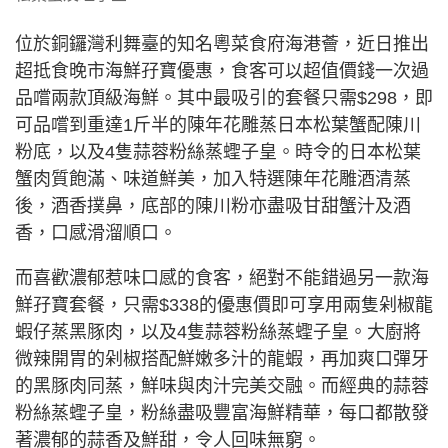
位於銅鑼灣利舞臺的知名粵菜食府海港薈，近日推出
超抵食晚市海鮮孖寶優惠，食客可以超值價錢一次過
品嚐兩款頂級海鮮。其中最吸引的套餐只需$298，即
可品嚐到重達1斤半的陳年花雕蒸日本松葉蟹配陳川
粉底，以及4隻蒜蓉粉絲蒸蟶子皇。時令的日本松葉
蟹肉質飽滿、味道鮮美，加入特選陳年花雕酒清蒸
後，酒香撲鼻，底部的陳川粉亦盡吸甘甜蟹汁及酒
香，口感滑溜順口。
而喜歡濃郁惹味口感的食客，絕對不能錯過另一款海
鮮孖寶套餐，只需$338的優惠價即可享用兩隻剁椒龍
蝦仔蒸黑豚肉，以及4隻蒜蓉粉絲蒸蟶子皇。大廚將
微辣開胃的剁椒搭配鮮嫩多汁的龍蝦，再加爽口彈牙
的黑豚肉同蒸，鮮味與肉汁完美交融。而經典的蒜蓉
粉絲蒸蟶子皇，粉絲盡吸豐富海鮮精華，每口都散發
著濃郁的蒜香及鮮甜，令人回味無窮。