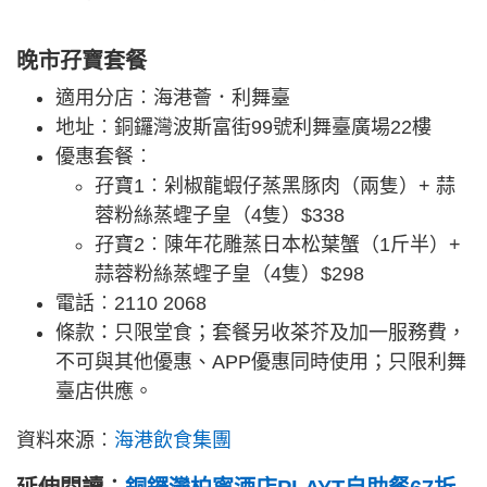
晚市孖寶套餐
適用分店︰海港薈．利舞臺
地址︰銅鑼灣波斯富街99號利舞臺廣場22樓
優惠套餐︰
孖寶1︰剁椒龍蝦仔蒸黑豚肉（兩隻）+ 蒜
蓉粉絲蒸蟶子皇（4隻）$338
孖寶2︰陳年花雕蒸日本松葉蟹（1斤半）+
蒜蓉粉絲蒸蟶子皇（4隻）$298
電話︰2110 2068
條款：只限堂食；套餐另收茶芥及加一服務費，
不可與其他優惠、APP優惠同時使用；只限利舞
臺店供應。
資料來源︰
海港飲食集團