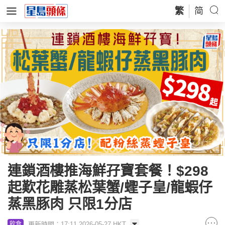
繁
简
連鎖酒樓推海鮮孖寶套餐！$298
起歎花雕蒸松葉蟹/蟶子皇/龍蝦仔
蒸黑豚肉 只限1分店
更新時間：17:11 2026-05-27 HKT
飲食