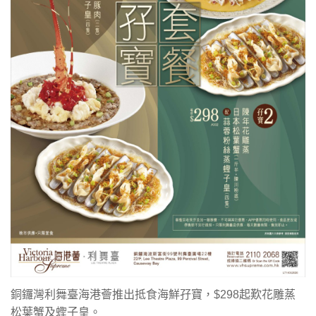
銅鑼灣利舞臺海港薈推出抵食海鮮孖寶，$298起歎花雕蒸
松葉蟹及蟶子皇。