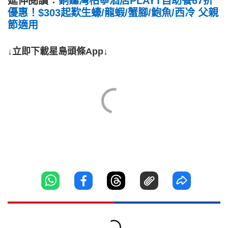
延伸閱讀︰
銅鑼灣柏寧酒店PLAYT自助餐67折
優惠！$303起歎生蠔/龍蝦/蟹腳/鮑魚/西冷 父親
節適用
↓立即下載星島頭條App↓