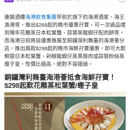
連鎖酒樓
海港飲食集團
早前於旗下的海港酒家、海王
漁港等，推出$268起的晚市優惠孖寶，可一次過品嚐
到陳年花雕蒸日本松葉蟹、蒜蓉蒸龍蝦仔配肉餅等。
而海港日前將這優惠推展至銅鑼灣利舞臺的海港薈分
店，推出兩款$298起的晚市海鮮孖寶優惠，即可大歎
鮮甜日本松葉蟹、剁椒龍蝦仔蒸黑豚肉或蒜蓉粉絲蒸
蟶子皇，性價比極高，絕對不容錯過。
銅鑼灣利舞臺海港薈抵食海鮮孖寶！
$298起歎花雕蒸松葉蟹/蟶子皇