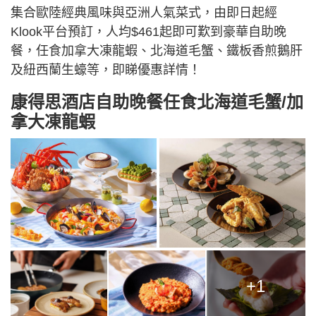
集合歐陸經典風味與亞洲人氣菜式，由即日起經
Klook平台預訂，人均$461起即可歎到豪華自助晚
餐，任食加拿大凍龍蝦、北海道毛蟹、鐵板香煎鵝肝
及紐西蘭生蠔等，即睇優惠詳情！
康得思酒店自助晚餐任食北海道毛蟹/加
拿大凍龍蝦
+1