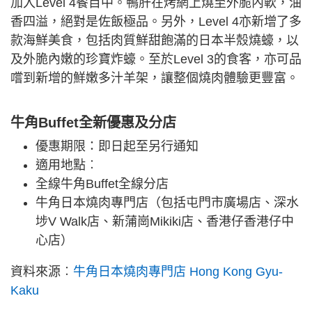
加入Level 4餐目中。鴨肝在烤網上燒至外脆內軟，油
香四溢，絕對是佐飯極品。另外，Level 4亦新增了多
款海鮮美食，包括肉質鮮甜飽滿的日本半殼燒蠔，以
及外脆內嫩的珍寶炸蠔。至於Level 3的食客，亦可品
嚐到新增的鮮嫩多汁羊架，讓整個燒肉體驗更豐富。
牛角Buffet全新優惠及分店
優惠期限：即日起至另行通知
適用地點︰
全線牛角Buffet全線分店
牛角日本燒肉專門店（包括屯門市廣場店、深水
埗V Walk店、新蒲崗Mikiki店、香港仔香港仔中
心店）
資料來源︰
牛角日本燒肉專門店 Hong Kong Gyu-
Kaku