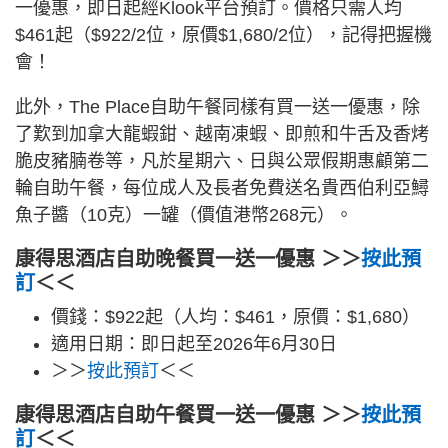
一優惠，即日起經Klook平台預訂。價格只需人均
$461起（$922/2位，原價$1,680/2位），記得把握機
會！
此外，The Place自助午餐同樣有買一送一優惠，除
了歎到加拿大龍蝦鉗、越南凍蝦、即煎和牛舌及香烤
脆皮豬腩卷等，凡於星期六、日與公眾假期惠顧第二
輪自助午餐，每位成人及長者免費送名貴西伯利亞鱘
魚子醬（10克）一罐（價值港幣268元）。
康得思酒店自助晚餐買一送一優惠 ＞＞
按此預
訂
＜＜
價錢：$922起（人均：$461，原價：$1,680）
適用日期：即日起至2026年6月30日
＞＞
按此預訂
＜＜
康得思酒店自助午餐買一送一優惠 ＞＞
按此預
訂
＜＜