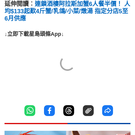
延伸閱讀︰
連鎖酒樓阿拉斯加蟹6人餐半價！ 人
均$133起歎4斤蟹/乳鴿/小菜/燉湯 指定分店5至
6月供應
↓立即下載星島頭條App↓