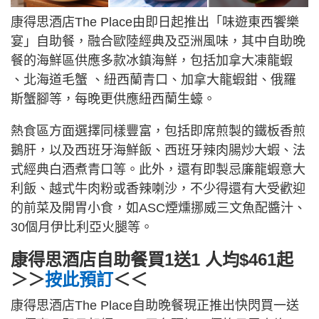
康得思酒店The Place由即日起推出「味遊東西饗樂
宴」自助餐，融合歐陸經典及亞洲風味，其中自助晚
餐的海鮮區供應多款冰鎮海鮮，包括加拿大凍龍蝦
、北海道毛蟹 、紐西蘭青口、加拿大龍蝦鉗、俄羅
斯蟹腳等，每晚更供應紐西蘭生蠔。
熱食區方面選擇同樣豐富，包括即席煎製的鐵板香煎
鵝肝，以及西班牙海鮮飯、西班牙辣肉腸炒大蝦、法
式經典白酒煮青口等。此外，還有即製忌廉龍蝦意大
利飯、越式牛肉粉或香辣喇沙，不少得還有大受歡迎
的前菜及開胃小食，如ASC煙燻挪威三文魚配醬汁、
30個月伊比利亞火腿等。
康得思酒店自助餐買1送1 人均$461起
＞＞
按此預訂
＜＜
康得思酒店The Place自助晚餐現正推出快閃買一送