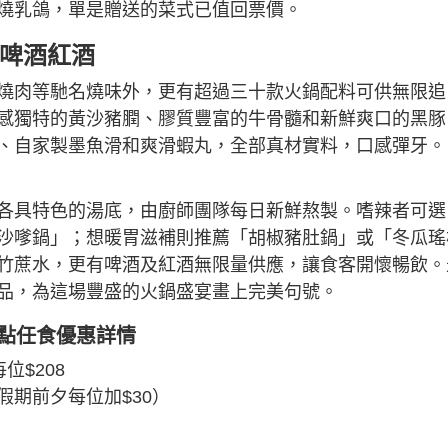
燒乳鴿，單是贈送的菜式已值回票價。
飲啤酒紅酒
燒肉等馳名燒味外，更有超過三十款火鍋配料可供無限追
感獨特的黃沙豬膶、膠質豐富的牛骨髓和新鮮爽口的黑豚
、自家製墨魚滑和爽滑蝦丸，全部真材實料，口感彈牙。
各具特色的湯底，由廚師團隊每日新鮮熬製。嗜辣者可選
沙嗲鍋」；想暖胃滋補則推薦「胡椒豬肚鍋」或「冬瓜瑤
竹蔗水，更有啤酒及紅酒無限量供應，讓食客開懷暢飲。
品，為這場豐盛的火鍋盛宴畫上完美句號。
任點任食優惠詳情
位$208
期前夕每位加$30）