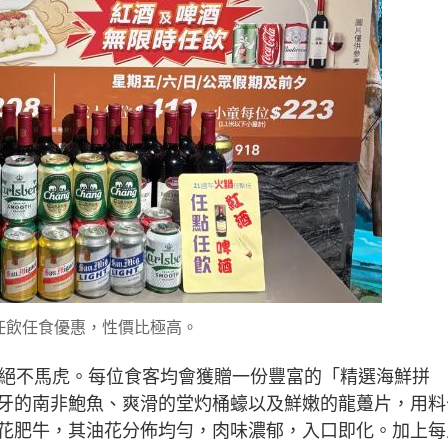
任飲任食優惠，性價比極高。
惠絕不馬虎。每位食客均會獲贈一份豐富的「精選海鮮拼
牙的南非鮑魚、爽滑的堂灼桶蠔以及鮮嫩的龍躉片，用料
花肥牛，其油花分佈均勻，肉味濃郁，入口即化。加上每