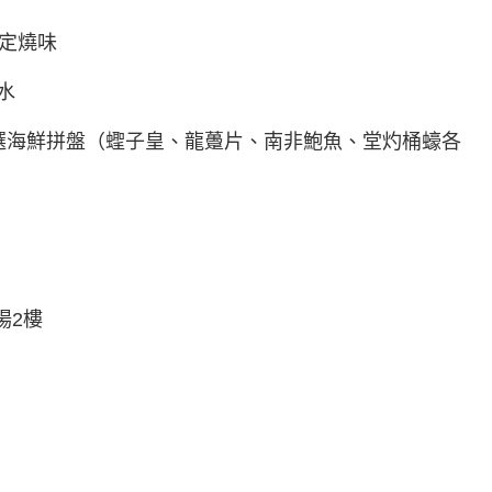
指定燒味
水
選海鮮拼盤（蟶子皇、龍躉片、南非鮑魚、堂灼桶蠔各
場2樓