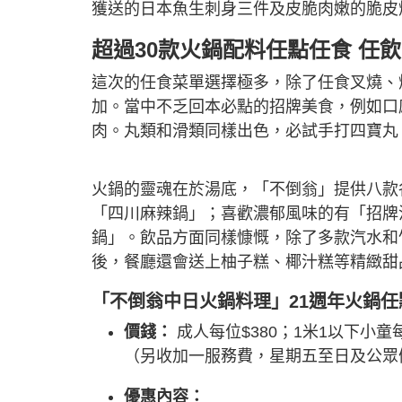
獲送的日本魚生刺身三件及皮脆肉嫩的脆皮
超過30款火鍋配料任點任食 任
這次的任食菜單選擇極多，除了任食叉燒、
加。當中不乏回本必點的招牌美食，例如口
肉。丸類和滑類同樣出色，必試手打四寶丸
火鍋的靈魂在於湯底，「不倒翁」提供八款
「四川麻辣鍋」；喜歡濃郁風味的有「招牌
鍋」。飲品方面同樣慷慨，除了多款汽水和
後，餐廳還會送上柚子糕、椰汁糕等精緻甜
「不倒翁中日火鍋料理」21週年火鍋
價錢：
成人每位$380；1米1以下小童每
（另收加一服務費，星期五至日及公眾假
優惠內容：