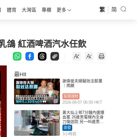
繁
简
育
體育
大灣區
專欄
更多
皮乳鴿 紅酒啤酒汽水任飲
最Hit
謝偉俊夫婦擬效法蔡瀾
｜周顯
投資理財
2026-08-07 06:00 HKT
黃大仙上邨7分鐘內連爆
血案 26歲男電梯內全身
刀傷送院 另一46歲男倒
斃平台
突發
3小時前