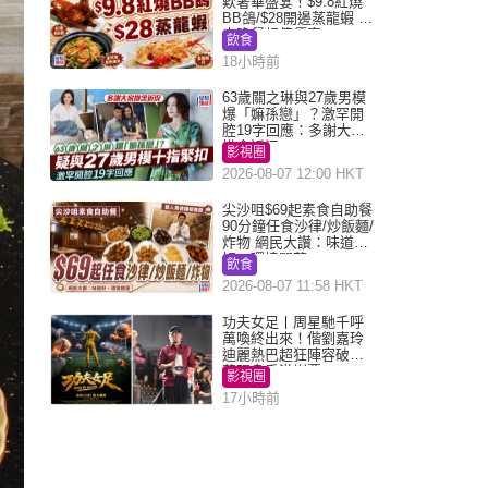
歎奢華盛宴！$9.8紅燒
BB鴿/$28開邊蒸龍蝦 3
大晚餐超值優惠
飲食
18小時前
63歲關之琳與27歲男模
爆「嫲孫戀」？激罕開
腔19字回應：多謝大家
掛念近況
影視圈
2026-08-07 12:00 HKT
尖沙咀$69起素食自助餐
90分鐘任食沙律/炒飯麵/
炸物 網民大讚：味道
好，環境闊落
飲食
2026-08-07 11:58 HKT
功夫女足丨周星馳千呼
萬喚終出來！偕劉嘉玲
迪麗熱巴超狂陣容破天
荒現身香港謝票
影視圈
17小時前