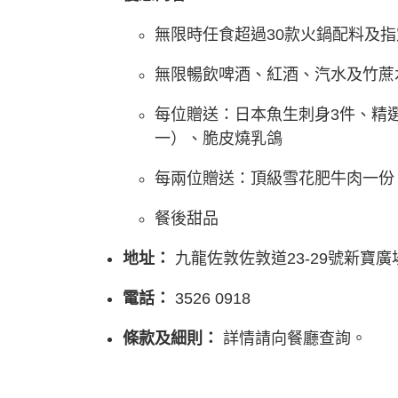
無限時任食超過30款火鍋配料及
無限暢飲啤酒、紅酒、汽水及竹蔗
每位贈送：日本魚生刺身3件、精
一）、脆皮燒乳鴿
每兩位贈送：頂級雪花肥牛肉一份
餐後甜品
地址：
九龍佐敦佐敦道23-29號新寶廣
電話：
3526 0918
條款及細則：
詳情請向餐廳查詢。