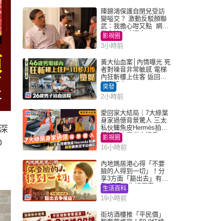
陳錦鴻保護自閉兒受訪
變嗌交？ 激動反駁顏聯
武：我擔心咁又點 網民
批主持咄咄逼人
影視圈
3小時前
黃大仙血案│內情曝光 死
者對噪音非常敏感 電梯
內狂斬樓上住客 返回住
所墮樓亡
突發
2小時前
愛回家大結局｜7大綠葉
身家過億背景驚人 三太
私伙鱷魚皮Hermès拍劇
深
蘇姐原來是半山樓后
影視圈
0
16小時前
內地媽居港心得「不要
臉的人得到一切」！分
享3方面「豁出去」有著
數 網民：你好厲害
生活百科
19小時前
街坊酒樓推「平民價」