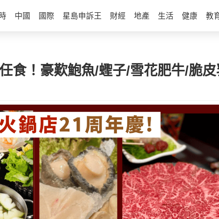
時
中國
國際
星島申訴王
財經
地產
生活
健康
教
時任食！豪歎鮑魚/蟶子/雪花肥牛/脆