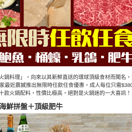
火鍋料理」，向來以其新鮮直送的環球頂級食材而聞名，
家最近震撼推出無限時任飲任食優惠，成人每位只需$38
十款火鍋配料，性價比極高，絕對是火鍋迷的一大喜訊！
歎海鮮拼盤＋頂級肥牛