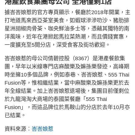
港產飲食集團母公司 全港僅剩1店
據峇峇娘惹的官方專頁顯示，餐廳於2018年開業，主
打地道馬來西亞茶室美食，如蝦球滲滲叻沙、豬肋排
星洲胡椒肉骨茶、咖央鮮油多士等，憑藉其獨特的南
洋風味，近年在港掀起馬拉菜熱潮，而且價錢實惠，
一度擴充至5間分店，深受食客及街坊歡迎。
峇峇娘惹的母公司倩碧控股（8367）是港產餐飲集
團，早年以米線專門店麻酸樂及嫲孫樂發迹，高峰期
時坐擁10多個品牌，例如泰巷、峇峇娘惹、555 Thai
Fusion等，惟相繼結業，當中麻酸樂及嫲孫樂更於去
年全線結業。加上峇峇娘惹退場後，集團目前僅剩位
於九龍灣淘大商場的泰國菜餐廳「555 Thai
Fusion」，而這品牌位於馬鞍山的分店於去年10月亦
已結業。
資料來源︰
峇峇娘惹