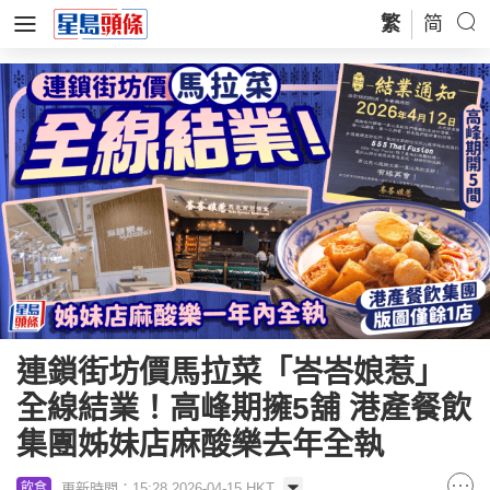
繁
简
連鎖街坊價馬拉菜「峇峇娘惹」
全線結業！高峰期擁5舖 港產餐飲
集團姊妹店麻酸樂去年全執
更新時間：15:28 2026-04-15 HKT
飲食