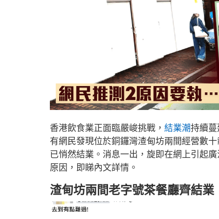
香港飲食業正面臨嚴峻挑戰，
結業潮
持續蔓
有網民發現位於銅鑼灣渣甸坊兩間經營數十
已悄然結業。消息一出，旋即在網上引起廣
原因，即睇內文詳情。
渣甸坊兩間老字號茶餐廳齊結業！