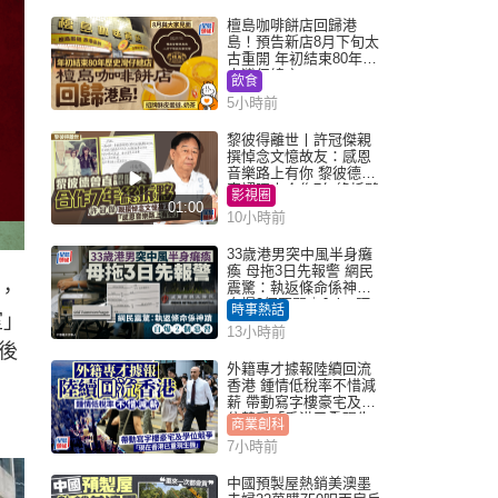
檀島咖啡餅店回歸港
島！預告新店8月下旬太
古重開 年初結束80年歷
史灣仔總店
飲食
5小時前
黎彼得離世丨許冠傑親
撰悼念文憶故友：感恩
音樂路上有你 黎彼德曾
直認唔夾合作7年終拆夥
影視圈
01:00
10小時前
33歲港男突中風半身癱
瘓 母拖3日先報警 網民
震驚：執返條命係神蹟
，
自爆2個惡習｜Juicy叮
時事熱話
室」
13小時前
後
外籍專才據報陸續回流
香港 鍾情低稅率不惜減
薪 帶動寫字樓豪宅及學
位競爭「香港已重現生
商業創科
機」
7小時前
中國預製屋熱銷美澳墨