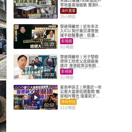
夫婦22萬購750呎兩房戶
零地基直接組裝 實測9個
月激讚
海外置業
15小時前
黎彼得離世丨近年多次
入ICU 契仔黃宗澤曾施
援手助醫重病：佢瀟灑
一生唔想大家唔開心
影視圈
01:23
5小時前
黎彼得離世丨兒子黎樹
德停工陪老父走過最後
歲月 澄清經濟沒有困
難：傳聞有誇張成份
影視圈
20:30
3小時前
星島申訴王 | 停業近一年
尖東大富豪低調重開 獨
家相片曝光 復業前夕被
淋油「贈慶」
申訴熱話
02:52
11小時前