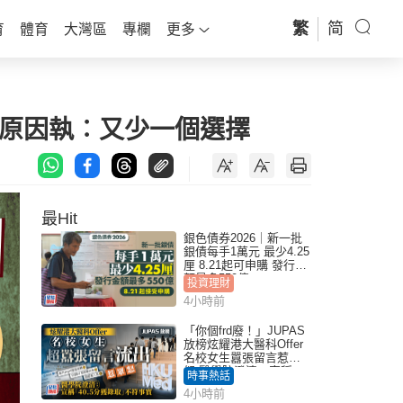
繁
简
育
體育
大灣區
專欄
更多
2原因執︰又少一個選擇
最Hit
銀色債券2026｜新一批
銀債每手1萬元 最少4.25
厘 8.21起可申購 發行金
額最多550億
投資理財
4小時前
「你個frd廢！」JUPAS
放榜炫耀港大醫科Offer
名校女生囂張留言惹眾
怒 醫學院澄清：宣稱
時事熱話
「40.5分獲錄取」不符事
4小時前
實｜Juicy叮