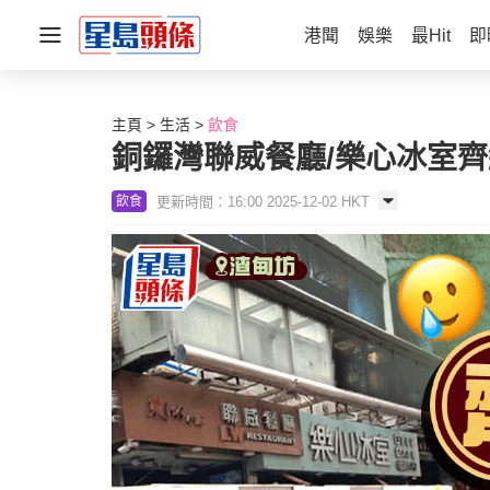
港聞
娛樂
最Hit
即
主頁
生活
飲食
銅鑼灣聯威餐廳/樂心冰室齊
更新時間：16:00 2025-12-02 HKT
飲食