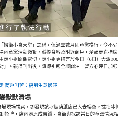
「掃街小食天堂」之稱，但過去數月因童黨橫行，令不少
場內童黨活動頻繁，滋擾食客及附近商戶，矛頭更直指廣
主薛小姐關係密切，薛小姐更揚言於今日（6日）大派20
對」。報道刊出後，隨即引起全城關注，警方亦連日加強
走 商戶叫苦：搞到生意慘淡
對變默默清場
廣場現場視察，卻發現該冰糖葫蘆店已人去樓空。據指冰
經拆卸招牌，店內還原成吉鋪。食街與採訪當日的童黨情況