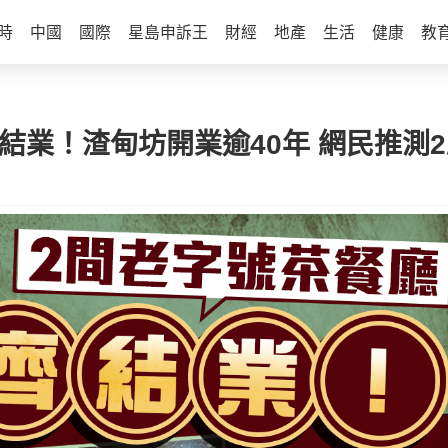
時
中國
國際
星島申訴王
財經
地產
生活
健康
教
結業！渣甸坊開業逾40年 網民推測