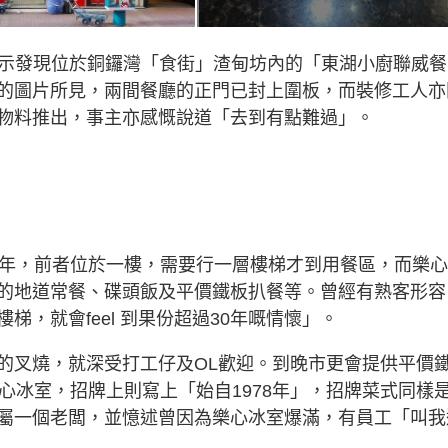
文，表示發現位於銅鑼灣「食街」渣甸坊內的「東湖小廚聯威餐
的圖片所見，兩間餐廳的正門已封上圍板，而裝修工人亦
物料推出，事主亦感慨說道「去到有點難過」。
0年，前者位於一樓，需要行一層樓梯才到用餐區，而樂
的地道常餐、碟頭飯及平價鐵板扒餐等。曾經有熟客形容
，就會feel 到果份超過30年嘅情懷」。
的叉燒，就深受打工仔及OL歡迎。到晚市更會提供平價
心冰室，招牌上則寫上「始自1978年」，招牌菜式同樣
屬一個老闆，並憶述曾因為樂心冰室爆滿，有員工「叫我