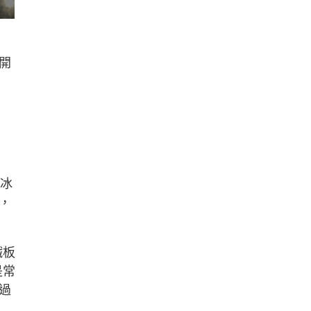
開
心冰
，
鐵板
是常
過