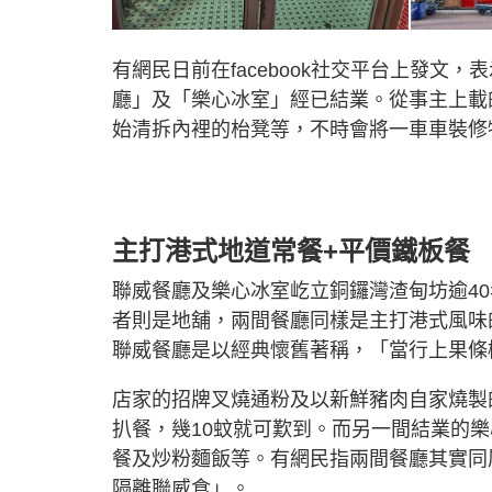
有網民日前在facebook社交平台上發
廳」及「樂心冰室」經已結業。從事主上載
始清拆內裡的枱凳等，不時會將一車車裝修
主打港式地道常餐+平價鐵板餐
聯威餐廳及樂心冰室屹立銅鑼灣渣甸坊逾4
者則是地舖，兩間餐廳同樣是主打港式風味
聯威餐廳是以經典懷舊著稱，「當行上果條樓梯
店家的招牌叉燒通粉及以新鮮豬肉自家燒製
扒餐，幾10蚊就可歎到。而另一間結業的樂
餐及炒粉麵飯等。有網民指兩間餐廳其實同
隔離聯威食」。