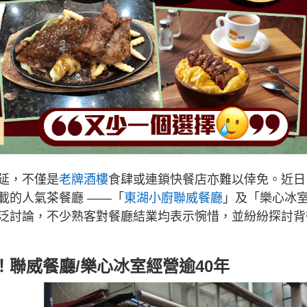
延，不僅是
老牌酒樓
食肆或連鎖快餐店亦難以倖免。近日
載的人氣茶餐廳 ——「
東湖小廚聯威餐廳
」及「樂心冰
泛討論，不少熟客對餐廳結業均表示惋惜，並紛紛探討背
聯威餐廳/樂心冰室經營逾40年