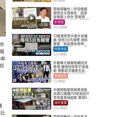
5小時前
黎彼得離世丨許冠傑親
撰悼念文憶故友：感恩
音樂路上有你 黎彼德曾
直認唔夾合作7年終拆夥
影視圈
01:00
10小時前
33歲港男突中風半身癱
瘓 母拖3日先報警 網民
震驚：執返條命係神蹟
市
自爆2個惡習｜Juicy叮
時事熱話
場
13小時前
0串
外籍專才據報陸續回流
巡
香港 鍾情低稅率不惜減
薪 帶動寫字樓豪宅及學
位競爭「香港已重現生
商業創科
機」
7小時前
中國預製屋熱銷美澳墨
夫婦22萬購750呎兩房戶
零地基直接組裝 實測9個
月激讚
海外置業
糖
15小時前
相比
黎彼得離世丨近年多次