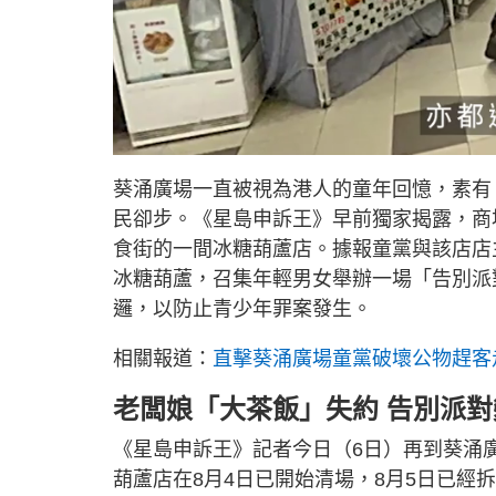
L
U
o
n
a
m
d
u
葵涌廣場一直被視為港人的童年回憶，素有
e
t
d
e
:
民卻步。《星島申訴王》早前獨家揭露，商
2
3
.
食街的一間冰糖葫蘆店。據報童黨與該店店
7
5
冰糖葫蘆，召集年輕男女舉辦一場「告別派
%
邏，以防止青少年罪案發生。
相關報道：
直擊葵涌廣場童黨破壞公物趕客
老闆娘「大茶飯」失約 告別派
《星島申訴王》記者今日（6日）再到葵涌
葫蘆店在8月4日已開始清場，8月5日已