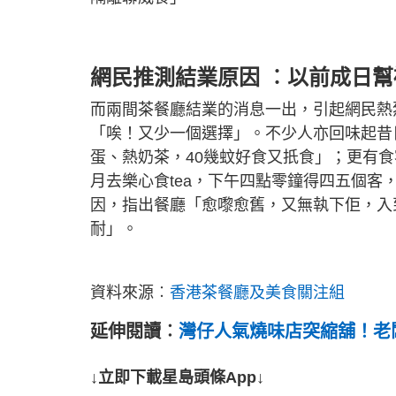
網民推測結業原因 ︰以前成日幫
而兩間茶餐廳結業的消息一出，引起網民熱
「唉！又少一個選擇」。不少人亦回味起昔
蛋、熱奶茶，40幾蚊好食又扺食」；更有
月去樂心食tea，下午四點零鐘得四五個
因，指出餐廳「愈嚟愈舊，又無執下佢，入
耐」。
資料來源︰
香港茶餐廳及美食關注組
延伸閱讀︰
灣仔人氣燒味店突縮舖！老
↓立即下載星島頭條App↓