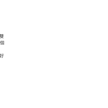
雙
兩個
好