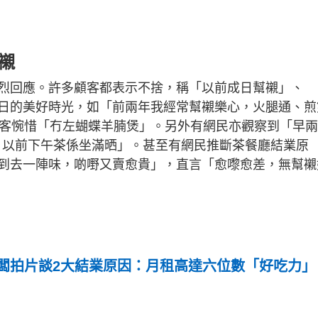
襯
烈回應。許多顧客都表示不捨，稱「以前成日幫襯」、
日的美好時光，如「前兩年我經常幫襯樂心，火腿通、煎
食客惋惜「冇左蝴蝶羊腩煲」。另外有網民亦觀察到「早
客，以前下午茶係坐滿晒」。甚至有網民推斷茶餐廳結業原
到去一陣味，啲嘢又賣愈貴」，直言「愈嚟愈差，無幫襯
闆拍片談2大結業原因：月租高達六位數「好吃力」