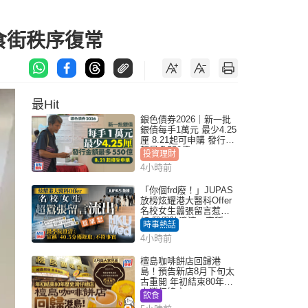
 食街秩序復常
最Hit
銀色債券2026｜新一批
銀債每手1萬元 最少4.25
厘 8.21起可申購 發行金
額最多550億
投資理財
4小時前
「你個frd廢！」JUPAS
放榜炫耀港大醫科Offer
名校女生囂張留言惹眾
怒 醫學院澄清：宣稱
時事熱話
「40.5分獲錄取」不符事
4小時前
實｜Juicy叮
檀島咖啡餅店回歸港
島！預告新店8月下旬太
古重開 年初結束80年歷
史灣仔總店
飲食