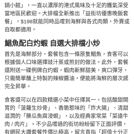
鍋小館」，一直以濃厚的港式風味及十足的鑊氣深受
當地區民歡迎。大排檔全新推出「益街坊優惠晚飯套
餐」，$198就能同時品嚐到海鮮與各式肉類，外賣或
自取都適用。
鯧魚配白灼蝦 自選大排檔小炒
首先是海鮮部分，套餐包含一條原隻鯧魚，食客可以
根據個人口味選擇豉汁蒸或煎封的做法。此外，套餐
還附送一碟例牌白灼蝦，蝦肉新鮮甜美，爽口彈牙，
只需簡單蘸上特製的辣椒醬油，便能將海鮮的層次感
完全昇華。
食客還可以在四款精選小菜中任擇其一，包括酸甜開
胃的「菠蘿生炒骨」、香脆惹味的「炸大腸」、清甜
滋潤的「勝瓜魚腐浸蜆」，以及經典家常菜「菜遠牛
肉 / 肉片」。不少品嚐過的街坊紛紛留下正面評價，
有網民大讚套餐性價比極高，留言直指「超值十分正