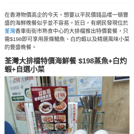
在香港物價高企的今天，想要以平民價錢品嚐一頓豐
盛的海鮮晚餐似乎並不容易。近日，有網民發現位於
荃灣
香車街街市熟食中心的大排檔推出特價套餐，只
需$198即可享用原條鯧魚、白灼蝦以及精選風味小菜
的豐盛晚餐。
荃灣大排檔特價海鮮餐 $198蒸魚+白灼
蝦+自選小菜