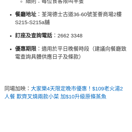
細則：每位食客限叫半隻
餐廳地址
：荃灣德士古道36-60號荃薈商場2樓
S215-S215a舖
訂座及查詢電話
：2662 3348
優惠期限
：適用於平日晚餐時段（建議向餐廳致
電查詢具體供應日子及條款）
同場加映：
大家樂4天限定晚市優惠！$109老火湯2
人餐 歎齊叉燒兩款小菜 加$10升級原條蒸魚