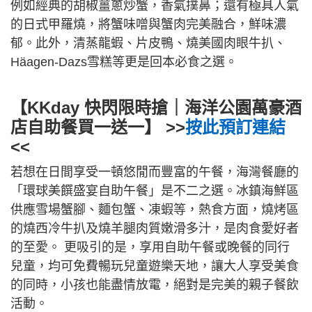
例如經典的胡椒薑蔥炒蟹，香氣撲鼻；還有極具人氣
的日式甲羅燒，將蟹味噌與蟹肉完美融合，鮮味濃
郁。此外，清蒸龍蝦、片皮鴨、燒美國肉眼牛扒、
Häagen-Dazs雪糕等更是回本必食之選。
【KKday 快閃限時搶｜海洋公園萬豪酒
店自助餐買一送一】 >>
按此預訂連結
<<
若想在日間享受一頓悠閒而豐富的午餐，海灣餐廳的
「環球美饌盛宴自助午餐」是不二之選。冰鎮海鮮區
供應雪場蟹腳、麵包蟹、凍蝦等，熱食方面，燒烤區
的燒西冷牛扒及燒羊腿肉質嫩滑多汁，是肉食愛好者
的至愛。 更吸引的是，享用自助午餐或晚餐的同行
兒童，均可免費暢玩兒童遊樂天地，讓大人享受美食
的同時，小孩也能盡情放電，絕對是完美的親子餐飲
活動。