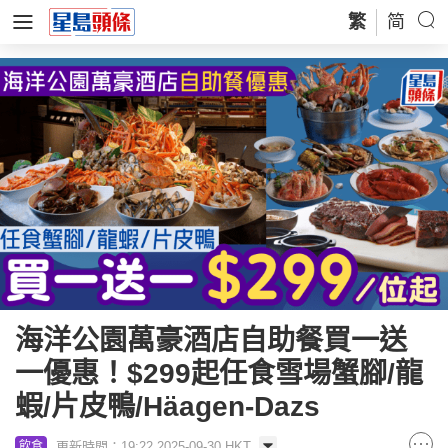
繁
简
海洋公園萬豪酒店自助餐買一送
一優惠！$299起任食雪場蟹腳/龍
蝦/片皮鴨/Häagen-Dazs
更新時間：19:22 2025-09-30 HKT
飲食