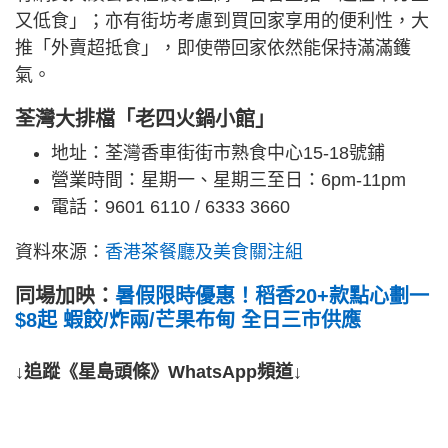
又低食」；亦有街坊考慮到買回家享用的便利性，大
推「外賣超抵食」，即使帶回家依然能保持滿滿鑊
氣。
荃灣大排檔「老四火鍋小館」
地址：荃灣香車街街市熟食中心15-18號鋪
營業時間：星期一、星期三至日：6pm-11pm
電話：9601 6110 / 6333 3660
資料來源：
香港茶餐廳及美食關注組
同場加映：
暑假限時優惠！稻香20+款點心劃一
$8起 蝦餃/炸兩/芒果布甸 全日三市供應
↓追蹤《星島頭條》WhatsApp頻道↓