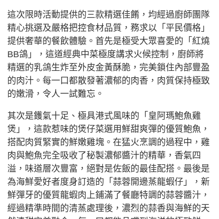
這次限時活動提供的三款精選佳餚，均經過廚師團隊
精心挑選及嚴格把控食材品質，務求以「平民價格」
提供奢華的餐飲體驗。首先是極受大眾喜愛的「紅燒
BB鴿」，這道經典中菜極度講求火候控制，廚師將
精選的乳鴿生炸至外皮金黃酥脆，完美鎖住內部豐盈
的肉汁。每一口都散發著濃郁的肉香，肉質保持極致
的嫩滑，令人一試難忘。
其次是鑊氣十足、極具港式風味的「皇阿瑪鮑魚雞
煲」，這款惹味的煲仔菜選用鮮甜爽彈的優質鮑魚，
搭配肉質緊實的鮮嫩雞塊。在猛火烹調的過程中，雞
肉與鮑魚完全吸收了秘製濃郁醬汁的精華，香氣四
溢，味道層次豐富，絕對是佐飯的最佳配搭。最後是
為海鮮愛好者度身訂造的「蒜蓉開邊蒸龍蝦仔」，新
鮮彈牙的優質龍蝦肉上鋪滿了餐廳特調的蒜蓉醬汁，
經過精準時間的清蒸處理後，濃烈的蒜香與海鮮的天