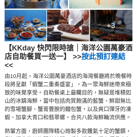
+3
【KKday 快閃限時搶｜海洋公園萬豪酒
店自助餐買一送一】 >>
按此預訂連結
<<
由10月起，海洋公園萬豪酒店的海灣餐廳將於晚餐時
段將呈獻「蝦蟹二重奏盛宴」，為一眾海鮮迷帶來極
致的味覺享受。自助餐桌上最矚目的，無疑是堆積如
山的冰鎮海鮮，當中包括肉質飽滿的藍蟹、鮮甜無比
的雪場蟹腳、蟹膏豐腴的麵包蟹，以及爽口彈牙的凍
蝦、加拿大青口和翡翠螺，合共八款海鮮輪流供應。
熱葷方面，廚師團隊精心炮製多款鑊氣十足的蟹饌，