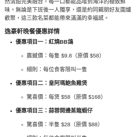
然清甜完美融合，每一口都能品嚐到海洋的極致鮮
味。無論是下班後一人獨享，還是約同親朋好友圍爐
歡聚，這三款名菜都能帶來滿滿的幸福感。
逸豪軒晚餐優惠詳情
優惠項目一：紅燒BB鴿
震撼價：每隻 $9.8（原價 $58）
細則：每位食客限叫一隻
優惠項目二：皇阿瑪鮑魚雞煲
驚喜價：每煲 $58（原價 $168）
優惠項目三：蒜蓉開邊蒸龍蝦仔
驚喜價：半隻 $28（原價 $88）