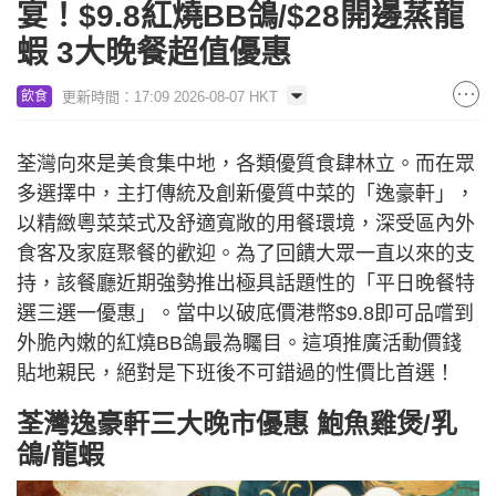
宴！$9.8紅燒BB鴿/$28開邊蒸龍
蝦 3大晚餐超值優惠
更新時間：17:09 2026-08-07 HKT
飲食
荃灣向來是美食集中地，各類優質食肆林立。而在眾
多選擇中，主打傳統及創新優質中菜的「逸豪軒」，
以精緻粵菜菜式及舒適寬敞的用餐環境，深受區內外
食客及家庭聚餐的歡迎。為了回饋大眾一直以來的支
持，該餐廳近期強勢推出極具話題性的「平日晚餐特
選三選一優惠」。當中以破底價港幣$9.8即可品嚐到
外脆內嫩的紅燒BB鴿最為矚目。這項推廣活動價錢
貼地親民，絕對是下班後不可錯過的性價比首選！
荃灣逸豪軒三大晚市優惠 鮑魚雞煲/乳
鴿/龍蝦