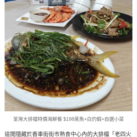
荃灣大排檔特價海鮮餐 $198蒸魚+白灼蝦+自選小菜
這間隱藏於香車街街市熟食中心內的大排檔「老四火