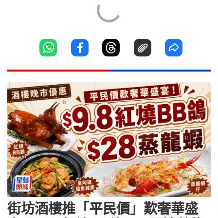
街坊酒樓推「平民價」歎奢華盛