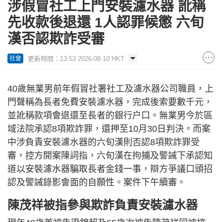
涉假冒社工上門安裝濾水器 訛稱
先收款後退還 1人認罪候懲 六旬
漢否認欺詐受審
更新時間：13:53 2026-08-10 HKT
社會
40歲無業男前年假冒社署社工及濾水器公司職員，上
門聲稱為長者免費安裝濾水器，完成後索要數千元，
並訛稱款項會退還至長者的銀行户口。無業男今於區
域法院承認8項欺詐罪，還押至10月30日判決。而案
中涉負責安裝濾水器的六旬漢則否認8項欺詐罪受
審，控方開案陳詞指，六旬漢在拘捕及警誡下承認知
道以安裝濾水器騙取長者金錢一事，辯方爭議口頭招
認及警誡錄影會面的自願性。案件下午續審。
陳茂祥被指參與欺詐負責安裝濾水器