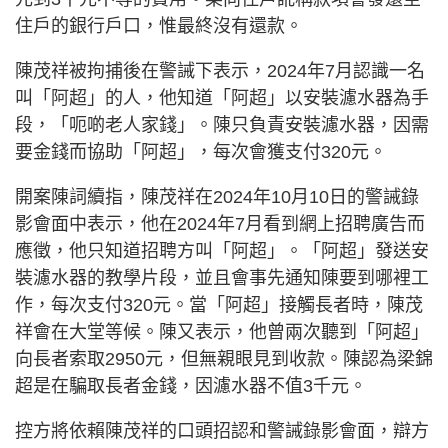
住戶的銀行戶口，惟最終沒有還款。
陳茂祥被拘捕後在警誡下表示，2024年7月認識一名
叫「阿超」的人，他知道「阿超」以安裝濾水器為手
段，「呃啲老人家錢」。陳只負責安裝濾水器，因需
要金錢而協助「阿超」，每次會獲支付320元。
開案陳詞續指，陳茂祥在2024年10月10日的警誡錄
影會面中表示，他在2024年7月看到網上招聘廣告而
應徵，他只知道招聘方叫「阿超」。「阿超」發送安
裝濾水器的教學片段，並且會事先通知陳要到哪裡工
作，每次支付320元。當「阿超」接觸長者時，陳茂
祥會在大堂等候。陳又表示，他曾兩次聽到「阿超」
向長者索取2950元，但無親眼見到收款。陳認為梁錦
超是在騙取長者金錢，因濾水器不值3千元。
控方將依賴陳茂祥的口頭招認和警誡錄影會面，辯方