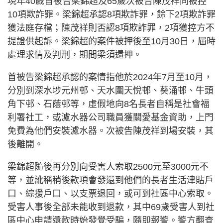
現年40歲首被告梁錦超及65歲次被告陳茂祥同被控
10項欺詐罪。梁錦超承認8項欺詐罪，餘下2項欺詐罪
獲法庭存檔；陳茂祥則否認8項欺詐罪，2項獲控方不
提證供起訴。梁錦超的案件被押後至10月30日，屆時
處理求情及判刑，期間梁須還押。
首被告梁錦超承認的案情指他於2024年7月至10月，
分別到深水埗元州邨、天水圍天悅邨、葵涌邨、牛頭
角下邨、石蔭邨等，虛假地向8名長者自稱是社會福
利署社工，或濾水器公司職員獲關愛基金資助，上門
免費為他們安裝濾水器。次被告陳茂祥到場安裝，其
後離開。
梁錦超隨後再分別向受害人索取2500元至3000元不
等，並訛稱稍後款項會發還到他們的長者生活津貼戶
口、綜援戶口、以支票退回，或可到社區中心索取。
受害人事後全部未能收到退款，其中69歲受害人到社
區中心申請還款時始發覺受騙，隨即報警。警方翻查