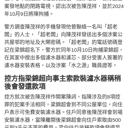
案發地點的閉路電視，認出次被告陳茂祥，並於2024
年10月9日將陳拘捕。
警方調查陳茂祥的手機發現他曾聯絡一名叫「超老
闆」的人士，「超老闆」向陳茂祥發送出多個涉案公
共屋邨的地址及大閘密碼。「超老闆」的電話號碼登
記在梁錦超名下，警方於同年10月10日拘捕梁錦超，
在其家中搜出多個濾水器和濾芯、部分受害人簽署的
濾水器安裝表格，以及涉案「水之源」職員證等。
控方指梁錦超向事主索款裝濾水器稱稍
後會發還款項
控方就次被告陳茂祥作開案陳詞，指陳涉及的8項控
罪的犯案手法相同，梁錦超會到不同公屋單位，向住
戶表示可免費安裝濾水器。住戶同意後陳茂祥會到場
安裝濾水器，當陳離開後梁錦超會向住戶索取由500
元到3千元不等的費用。梁向住戶訛稱款項會發還至