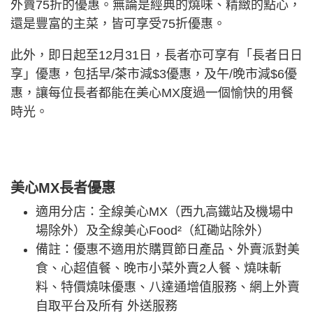
外賣75折的優惠。無論是經典的燒味、精緻的點心，
還是豐富的主菜，皆可享受75折優惠。
此外，即日起至12月31日，長者亦可享有「長者日日
享」優惠，包括早/茶市減$3優惠，及午/晚市減$6優
惠，讓每位長者都能在美心MX度過一個愉快的用餐
時光。
美心MX長者優惠
適用分店：全線美心MX（西九高鐵站及機場中
場除外）及全線美心Food²（紅磡站除外）
備註：優惠不適用於購買節日產品、外賣派對美
食、心超值餐、晚市小菜外賣2人餐、燒味斬
料、特價燒味優惠、八達通增值服務、網上外賣
自取平台及所有 外送服務