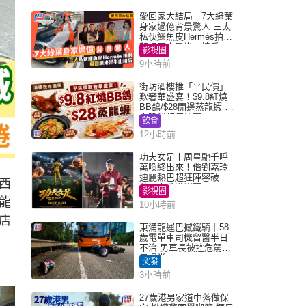
愛回家大結局｜7大綠葉
身家過億背景驚人 三太
私伙鱷魚皮Hermès拍劇
蘇姐原來是半山樓后
影視圈
9小時前
街坊酒樓推「平民價」
歎奢華盛宴！$9.8紅燒
BB鴿/$28開邊蒸龍蝦 3
大晚餐超值優惠
飲食
12小時前
功夫女足丨周星馳千呼
萬喚終出來！偕劉嘉玲
迪麗熱巴超狂陣容破天
西
荒現身香港謝票
影視圈
龍
10小時前
店
東涌龍運巴撼鐵騎｜58
歲電單車司機留醫半日
不治 男車長被控危駕今
早提堂
突發
3小時前
27歲港男家道中落做保