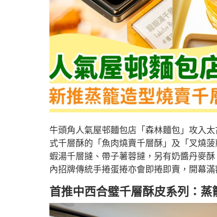
牛頭角人氣屋邨麵包店「森林麵包」攻入太
式千層酥的「魚肉燒賣千層酥」及「叉燒菠
蝦湯千層撻、帶子薯蓉撻，另有奶醬丹麥酥
內招牌傳統手捲蛋捲亦會即捲即賣，開幕滿
首推中西合璧千層酥皮系列：蒸