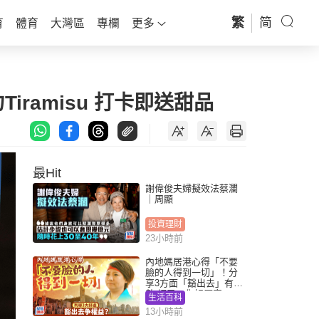
繁
简
育
體育
大灣區
專欄
更多
iramisu 打卡即送甜品
最Hit
謝偉俊夫婦擬效法蔡瀾
｜周顯
投資理財
23小時前
內地媽居港心得「不要
臉的人得到一切」！分
享3方面「豁出去」有著
數 網民：你好厲害
生活百科
13小時前