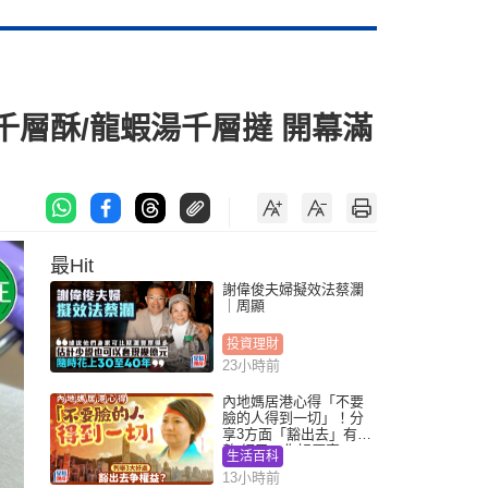
層酥/龍蝦湯千層撻 開幕滿
最Hit
謝偉俊夫婦擬效法蔡瀾
｜周顯
投資理財
23小時前
內地媽居港心得「不要
臉的人得到一切」！分
享3方面「豁出去」有著
數 網民：你好厲害
生活百科
13小時前