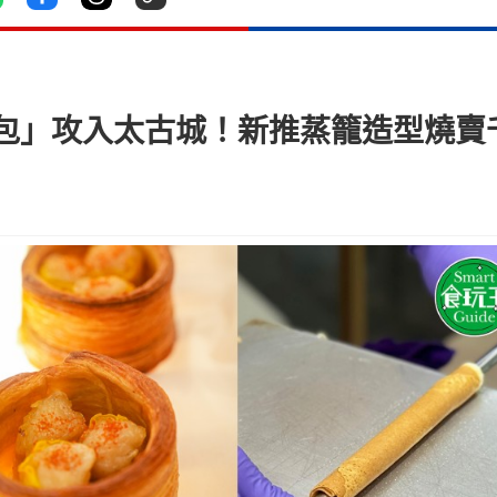
包」攻入太古城！新推蒸籠造型燒賣千