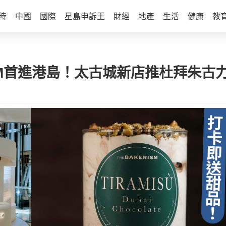
時
中國
國際
星島申訴王
財經
地產
生活
健康
教
SM首進港島！太古城新店推杜拜朱古力T