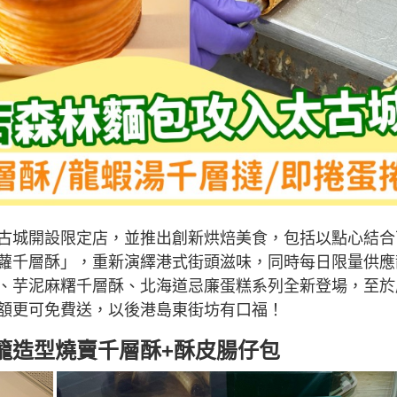
古城開設限定店，並推出創新烘焙美食，包括以點心結合
蘿千層酥」，重新演繹港式街頭滋味，同時每日限量供應
、芋泥麻糬千層酥、北海道忌廉蛋糕系列全新登場，至於
額更可免費送，以後港島東街坊有口福！
籠造型燒賣千層酥+酥皮腸仔包