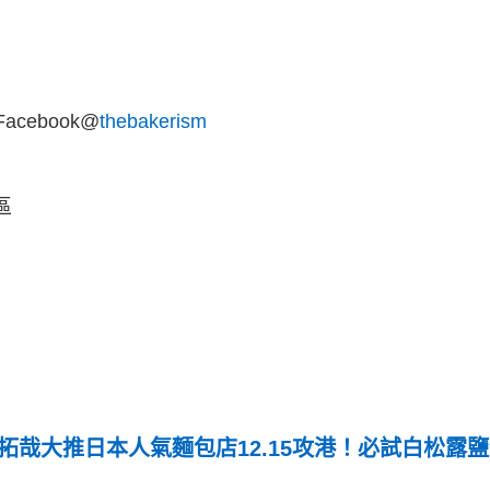
acebook@
thebakerism
區
｜木村拓哉大推日本人氣麵包店12.15攻港！必試白松露