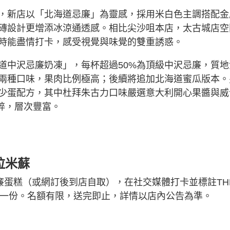
KERISM，新店以「北海道忌廉」為靈感，採用米白色主調搭配
磚設計更增添冰涼通透感。相比尖沙咀本店，太古城店空
時能盡情打卡，感受視覺與味覺的雙重誘惑。
道中沢忌廉奶凍」，每杯超過50%為頂級中沢忌廉，質地
兩種口味，果肉比例極高；後續將追加北海道蜜瓜版本。
少蛋配方，其中杜拜朱古力口味嚴選意大利開心果醬與威
果碎，層次豐富。
拉米蘇
廉蛋糕（或網訂後到店自取），在社交媒體打卡並標註TH
蘇杯一份。名額有限，送完即止，詳情以店內公告為準。