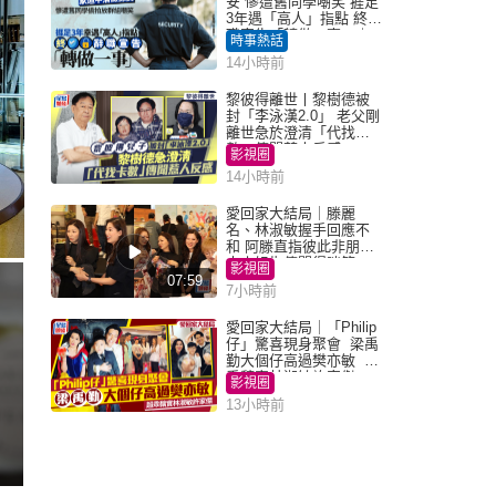
安 慘遭舊同學嘲笑 捱足
3年遇「高人」指點 終辭
職宣告「轉做一事」｜
時事熱話
Juicy叮
14小時前
黎彼得離世丨黎樹德被
封「李泳漢2.0」 老父剛
離世急於澄清「代找卡
數」傳聞惹人反感
影視圈
14小時前
愛回家大結局｜滕麗
名、林淑敏握手回應不
和 阿滕直指彼此非朋友
大小姐指傳聞得啖笑
影視圈
07:59
7小時前
愛回家大結局｜「Philip
仔」驚喜現身聚會 梁禹
勤大個仔高過樊亦敏 超
乖黐實林淑敏許家傑
影視圈
13小時前