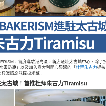
KERISM，首度進駐港島區，新店選址太古城中心，除了
水果奶凍」以及加入意大利開心果醬的「
杜拜朱古力
提拉
免費獲贈原味提拉米蘇！
駐太古城！首推杜拜朱古力Tiramisu