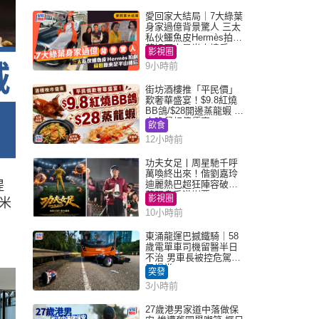
愛回家大結局｜7大綠葉
身家過億背景驚人 三太
私伙鱷魚皮Hermès拍劇
蘇姐原來是半山樓后
影視圈
9小時前
街坊酒樓推「平民價」
歎奢華盛宴！$9.8紅燒
BB鴿/$28開邊蒸龍蝦 3
大晚餐超值優惠
飲食
12小時前
功夫女足丨周星馳千呼
萬喚終出來！偕劉嘉玲
提
迪麗熱巴超狂陣容破天
荒現身香港謝票
影視圈
米
10小時前
東涌龍運巴撼鐵騎｜58
歲電單車司機留醫半日
不治 男車長被控危駕今
早提堂
突發
3小時前
27歲港男家道中落做保