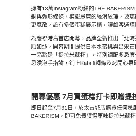
擁有13萬Instagram粉絲的THE BA
銅與弧形線條，模擬忌廉的絲滑紋理，玻璃
更寬敞，設有多個蛋糕展示櫃，讓顧客選購
為慶祝港島首店開幕，品牌全新推出「北海
順如絲，開幕期間提供日本水蜜桃與呂宋芒
一亮點是「提拉米蘇杯」，特別調配多忌廉
忌浸泡手指餅，鋪上Kataifi麵條及烤開心
開幕優惠 7月買蛋糕打卡即贈提
即日起至7月31日，於太古城店購買任何忌
BAKERISM，即可免費獲得原味提拉米