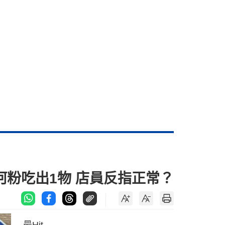
河粉吃出1物 店員反指正常？
最Hit