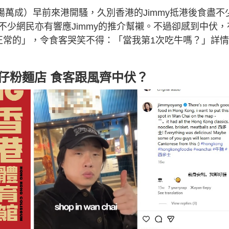
g（歐陽萬成）早前來港開騷，久別香港的Jimmy抵港後食盡不
少網民亦有響應Jimmy的推介幫襯。不過卻感到中伏，
正常的」，令食客哭笑不得：「當我第1次吃牛嗎？」詳
力推灣仔粉麵店 食客跟風齊中伏？