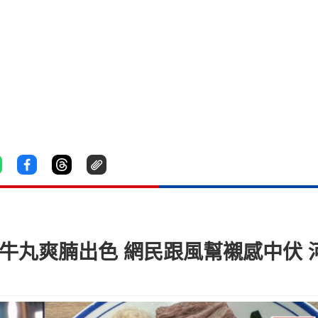
牛丸爽腩出色 網民跟風幫襯感中伏 