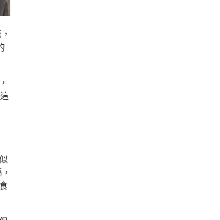
廳，
的
，
顧這
似
嘔，
食