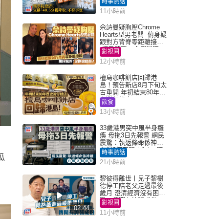
時事熱話
「40.5分獲錄取」不符事
11小時前
實｜Juicy叮
佘詩曼疑胸壓Chrome
Hearts型男老闆 俯身疑
跟對方背脊零距離接觸
網民驚呼：企側邊唔
影視圈
得？
12小時前
檀島咖啡餅店回歸港
島！預告新店8月下旬太
古重開 年初結束80年歷
史灣仔總店
飲食
13小時前
33歲港男突中風半身癱
瘓 母拖3日先報警 網民
震驚：執返條命係神蹟
自爆2個惡習｜Juicy叮
時事熱話
瓜
21小時前
黎彼得離世丨兒子黎樹
德停工陪老父走過最後
歲月 澄清經濟沒有困
難：傳聞有誇張成份
影視圈
02:44
11小時前