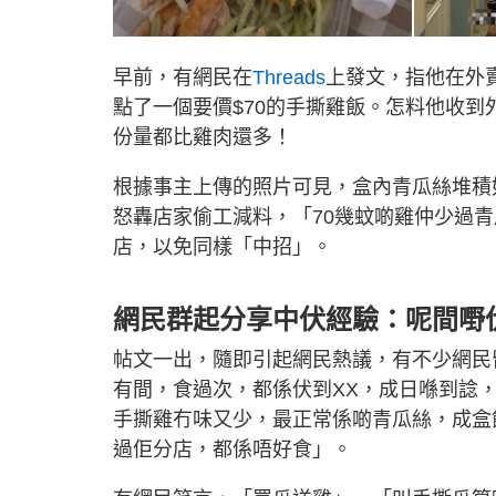
早前，有網民在
Threads
上發文，指他在外
點了一個要價$70的手撕雞飯。怎料他收
份量都比雞肉還多！
根據事主上傳的照片可見，盒內青瓜絲堆積
怒轟店家偷工減料，「70幾蚊啲雞仲少過
店，以免同樣「中招」。
網民群起分享中伏經驗：呢間嘢
帖文一出，隨即引起網民熱議，有不少網民
有間，食過次，都係伏到XX，成日喺到諗
手撕雞冇味又少，最正常係啲青瓜絲，成盒
過佢分店，都係唔好食」。