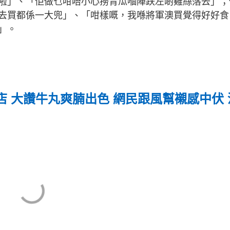
啦」、「佢做乜咁唔小心撈青瓜嗰陣跌左啲雞絲落去」；
去買都係一大兜」、「咁樣嘅，我喺將軍澳買覺得好好食
」。
 大讚牛丸爽腩出色 網民跟風幫襯感中伏 