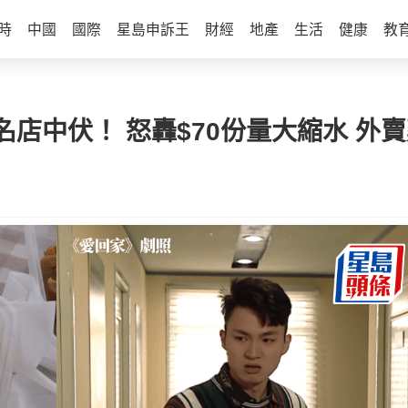
時
中國
國際
星島申訴王
財經
地產
生活
健康
教
店中伏！ 怒轟$70份量大縮水 外