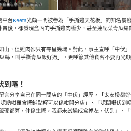
賣平台
Keeta
光顧一間被譽為「手撕雞天花板」的知名餐
到外賣後，卻發現盒內的手撕雞肉極少，甚至連配菜青瓜絲
如山，但雞肉卻只有零星幾塊。對此，事主直呼「中伏」
青瓜絲，叫手撕青瓜飯好過」，更呼籲其他食客不要再光
伏到嘔！
留言分享自己在同一間店的「中伏」經歷，「太安樓都好
，呢啲咁難食嘅舖點解可以係咁開分店」、「呢間嘢伏到
飯硬都算，仲係生嘅，我都未試過成盒掉左，伏到」、「