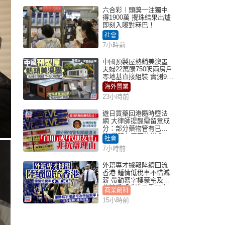
六合彩︱頭獎一注獨中
得1900萬 攪珠結果出爐
即刻入嚟對冧巴！
社會
7小時前
中國預製屋熱銷美澳墨
夫婦22萬購750呎兩房戶
零地基直接組裝 實測9個
月激讚
海外置業
23小時前
遊日買藥回港隨時墮法
網 大律師提醒需留意成
分：部分藥物管有已違
法 代朋友買可抗辯？
社會
7小時前
外籍專才據報陸續回流
香港 鍾情低稅率不惜減
薪 帶動寫字樓豪宅及學
位競爭「香港已重現生
商業創科
機」
15小時前