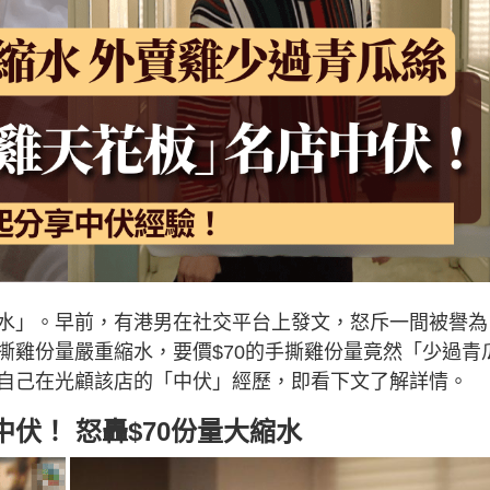
水」。早前，有港男在社交平台上發文，怒斥一間被譽為
撕雞份量嚴重縮水，要價$70的手撕雞份量竟然「少過青
自己在光顧該店的「中伏」經歷，即看下文了解詳情。
伏！ 怒轟$70份量大縮水