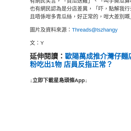
有網民笑言，「買瓜送雞」、「叫手撕瓜算
也有網民認為是分店差異，「吓，點解我行
且唔係咁多青瓜絲，好正常的，咁大差別嘅
圖片及資料來源：
Threads@tszhangy
文：Y
延伸閱讀：
歐陽萬成推介灣仔麵店
粉吃出1物 店員反指正常？
↓立即下載星島頭條App↓