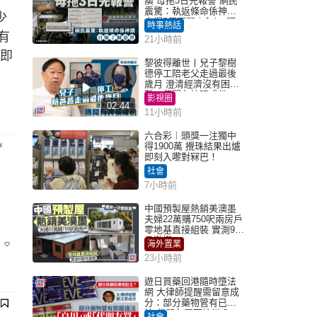
瘓 母拖3日先報警 網民
震驚：執返條命係神蹟
少
自爆2個惡習｜Juicy叮
時事熱話
有
21小時前
情即
黎彼得離世丨兒子黎樹
德停工陪老父走過最後
歲月 澄清經濟沒有困
難：傳聞有誇張成份
影視圈
02:44
11小時前
六合彩︱頭獎一注獨中
得1900萬 攪珠結果出爐
即刻入嚟對冧巴！
社會
7小時前
中國預製屋熱銷美澳墨
夫婦22萬購750呎兩房戶
零地基直接組裝 實測9個
月激讚
海外置業
23小時前
遊日買藥回港隨時墮法
網 大律師提醒需留意成
分：部分藥物管有已違
法 代朋友買可抗辯？
社會