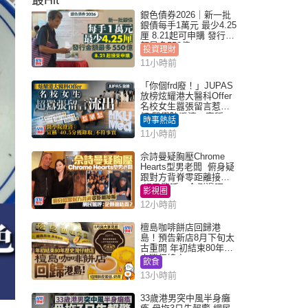
銀色債券2026｜新一批
銀債每手1萬元 最少4.25
厘 8.21起可申購 發行金
額最多550億
投資理財
11小時前
「你個frd廢！」JUPAS
放榜炫耀港大醫科Offer
名校女生囂張留言惹眾
怒 醫學院澄清：宣稱
時事熱話
「40.5分獲錄取」不符事
11小時前
實｜Juicy叮
佘詩曼疑胸壓Chrome
Hearts型男老闆 俯身疑
跟對方背脊零距離接觸
網民驚呼：企側邊唔
影視圈
得？
12小時前
檀島咖啡餅店回歸港
島！預告新店8月下旬太
古重開 年初結束80年歷
史灣仔總店
飲食
13小時前
33歲港男突中風半身癱