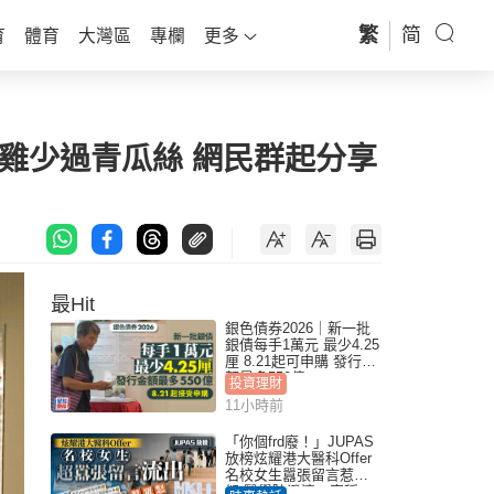
繁
简
育
體育
大灣區
專欄
更多
賣雞少過青瓜絲 網民群起分享
最Hit
銀色債券2026｜新一批
銀債每手1萬元 最少4.25
厘 8.21起可申購 發行金
額最多550億
投資理財
11小時前
「你個frd廢！」JUPAS
放榜炫耀港大醫科Offer
名校女生囂張留言惹眾
怒 醫學院澄清：宣稱