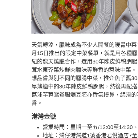
天氣轉涼，臘味成為不少人開餐的暖胃中菜
月15日推出的限定中菜餐單，就是用各種
紀的龍天燒臘合作，選用30年陳皮鮮鴨膶
茸水東芥菜炒鮮肉臘味等鮮香的惹味中菜。
想品嘗與別不同的臘腸中菜，推介魚子醬3
厚薄適中的30年陳皮鮮鴨膶腸，然後再配
荔浦芋蓉鴛鴦腸焗豆胚亦香氣撲鼻，綿滑的
香。
港灣壹號
營業時間：星期一至五/12:00至14:30、18
地址：灣仔港灣道1號香港君悅酒店7至