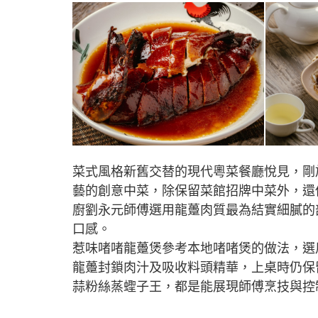
菜式風格新舊交替的現代粵菜餐廳悅見，剛
藝的創意中菜，除保留菜館招牌中菜外，還
廚劉永元師傅選用龍躉肉質最為結實細膩的
口感。
惹味啫啫龍躉煲參考本地啫啫煲的做法，選
龍躉封鎖肉汁及吸收料頭精華，上桌時仍保
蒜粉絲蒸蟶子王，都是能展現師傅烹技與控