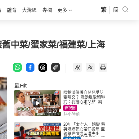
繁
简
育
體育
大灣區
專欄
更多
懷舊中菜/蜑家菜/福建菜/上海
最Hit
陳錦鴻保護自閉兒受訪
變嗌交？ 激動反駁顏聯
武：我擔心咁又點 網民
批主持咄咄逼人
影視圈
01:20
14小時前
20年「太空人」婚變 移
英港媽死心帶仔搬屋 至
親離世慘遭留港夫出軌
背叛 苦嘆終看透對方留