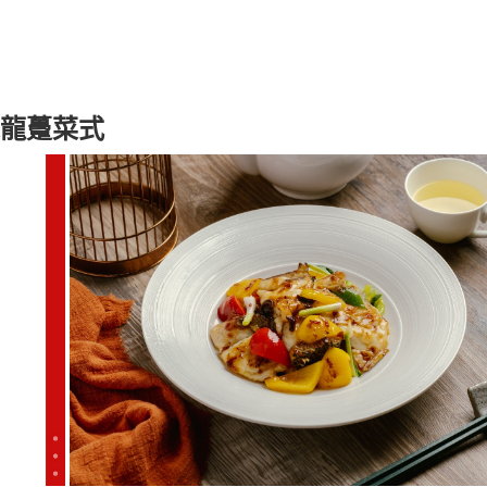
味龍躉菜式