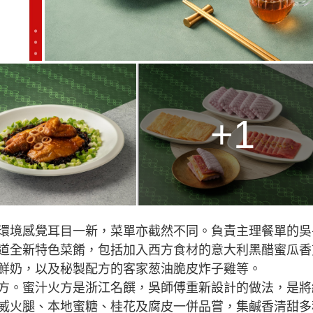
+1
環境感覺耳目一新，菜單亦截然不同。負責主理餐單的吳
道全新特色菜餚，包括加入西方食材的意大利黑醋蜜瓜香
鮮奶，以及秘製配方的客家葱油脆皮炸子雞等。
方。蜜汁火方是浙江名饌，吳師傅重新設計的做法，是將
威火腿、本地蜜糖、桂花及腐皮一併品嘗，集鹹香清甜多