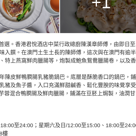
+1
首選。香港君悅酒店中菜行政總廚陳漢章師傅，由即日至
臘味入饌。在澳門土生土長的陳師傅，這次與在澳門有逾
腸、特上燕窩鮮肉臘腸等，炮製成鮑魚鴛鴦臘腸卷，以及
0年陳皮鮮鴨膶腸乳豬脆鍋巴。底層是酥脆香口的鍋巴，
搭乳豬及魚子醬，入口充滿鮮甜鹹香、鬆化豐腴的味覺享
芋蓉混合鴨膶腸及鮮肉臘腸，鋪滿在豆胚上焗製，油潤甘
:00至24:00；星期六及日/12:00至15:00、18:00至24:0
8樓