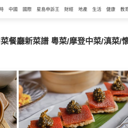
時
中國
國際
星島申訴王
財經
地產
生活
健康
教
中菜餐廳新菜譜 粵菜/摩登中菜/滇菜/