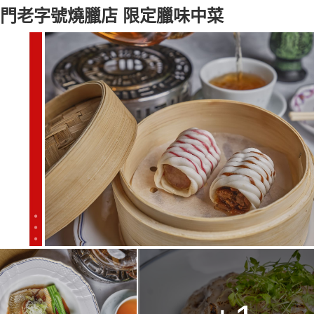
澳門老字號燒臘店 限定臘味中菜