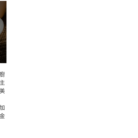
廚
主
美
加
金