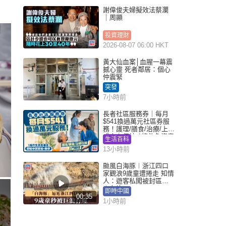
謝偉俊夫婦擬效法蔡瀾
｜周顯
投資理財
2026-08-07 06:00 HKT
黃大仙血案│血腥一幕震
撼心靈 死者鄰居：個心
仲震緊
突發
7小時前
長者社區服務券｜每月
$541換過萬元社區券服
務！護理/膳食/治療/上門
或中心任揀 1條件免資產
生活百科
審查（附申請資格及教
13小時前
學）
颱風白海豚︱浙江四口
家觀浪9歲童遭捲走 知情
人：遊客私闖被封區域
︱有片
即時中國
00:35
1小時前