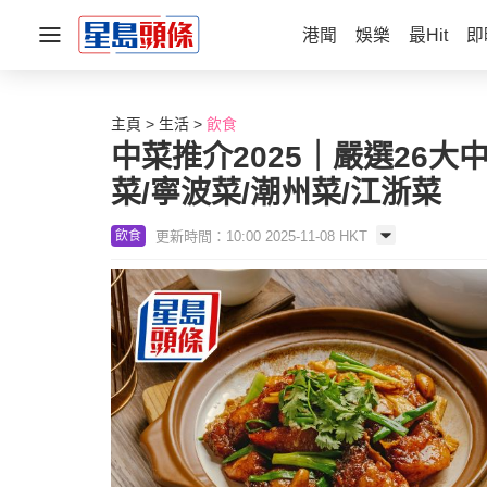
港聞
娛樂
最Hit
即
主頁
生活
飲食
中菜推介2025｜嚴選26大
菜/寧波菜/潮州菜/江浙菜
更新時間：10:00 2025-11-08 HKT
飲食