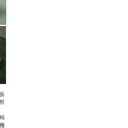
長
煎
純
種