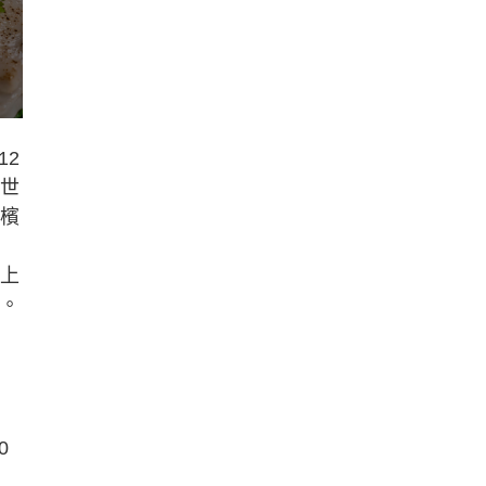
12
半世
香檳
鋪上
受。
0