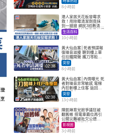
時事熱話
港「真相」｜Juicy叮
8小時前
港人家居天花板發霉求
救！用除霉清潔劑竟抹
到一撻撻 網民3招教清潔
+保養 本地油漆品牌曾提
生活百科
醒勿用1物防變色
10小時前
黃大仙血案│死者預謀報
復噪音滋擾 聽到樓上單
位拉鐵閘聲 攜刀等𨋢伏
擊傷者
突發
02:38
8小時前
黃大仙血案│內情曝光 死
者對噪音非常敏感 電梯
內狂斬樓上住客 返回住
摩登
所墮樓亡
突發
02:38
堪烹
13小時前
陳凱琳育兒掀爭議狂被
翻舊帳 搭電車霸位再引
公關災難被批欠公德心
網民質疑扮貼地？
影視圈
3小時前