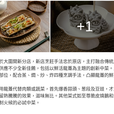
+1
於大圍開新分店，新店烹飪手法忠於原店，主打融合傳統
供應不少全新佳餚，包括以鮮活龍躉為主題的創新中菜。
部位，配合蒸、燜、炒、炸四種烹調手法，凸顯龍躉的鮮
用龍躉代替肉類或蔬菜，首先爆香蒜頭、葱段及豆豉，才
留熱騰騰的效果，滋味無比。其他菜式如至尊脆皮燒鵝和
制火候的必試中菜。