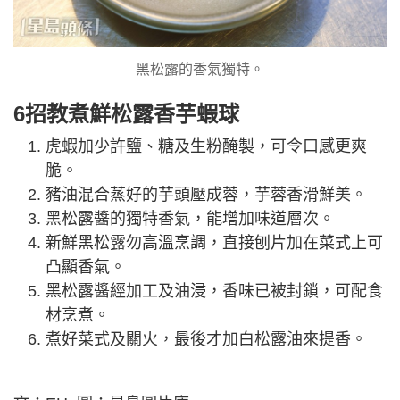
黑松露的香氣獨特。
6招教煮鮮松露香芋蝦球
虎蝦加少許鹽、糖及生粉醃製，可令口感更爽
脆。
豬油混合蒸好的芋頭壓成蓉，芋蓉香滑鮮美。
黑松露醬的獨特香氣，能增加味道層次。
新鮮黑松露勿高溫烹調，直接刨片加在菜式上可
凸顯香氣。
黑松露醬經加工及油浸，香味已被封鎖，可配食
材烹煮。
煮好菜式及關火，最後才加白松露油來提香。