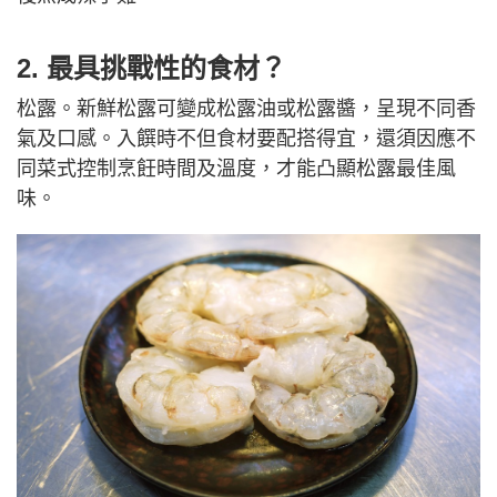
2. 最具挑戰性的食材？
松露。新鮮松露可變成松露油或松露醬，呈現不同香
氣及口感。入饌時不但食材要配搭得宜，還須因應不
同菜式控制烹飪時間及溫度，才能凸顯松露最佳風
味。