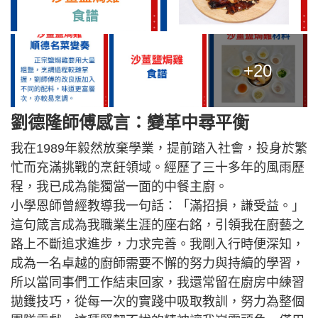
+20
劉德隆師傅感言：變革中尋平衡
我在1989年毅然放棄學業，提前踏入社會，投身於繁
忙而充滿挑戰的烹飪領域。經歷了三十多年的風雨歷
程，我已成為能獨當一面的中餐主廚。
小學恩師曾經教導我一句話：「滿招損，謙受益。」
這句箴言成為我職業生涯的座右銘，引領我在廚藝之
路上不斷追求進步，力求完善。我剛入行時便深知，
成為一名卓越的廚師需要不懈的努力與持續的學習，
所以當同事們工作結束回家，我還常留在廚房中練習
拋鑊技巧，從每一次的實踐中吸取教訓，努力為整個