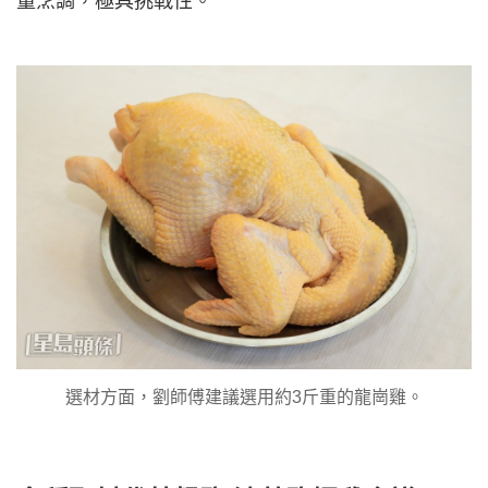
量烹調，極具挑戰性。
選材方面，劉師傅建議選用約3斤重的龍崗雞。