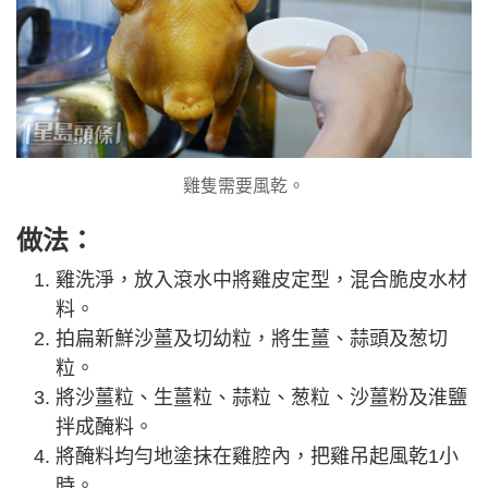
雞隻需要風乾。
做法：
雞洗淨，放入滾水中將雞皮定型，混合脆皮水材
料。
拍扁新鮮沙薑及切幼粒，將生薑、蒜頭及葱切
粒。
將沙薑粒、生薑粒、蒜粒、葱粒、沙薑粉及淮鹽
拌成醃料。
將醃料均勻地塗抹在雞腔內，把雞吊起風乾1小
時。