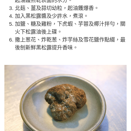
起油鑊煎乾表面的水分。
北菇、薑及蒜切幼粒，起油鑊爆香。
加入黑松露醬及少許水，煮滾。
加鹽、糖及雞粉，下虎蝦、芋蓉及椰汁拌勻，關
火下松露油後上碟。
撒上葱花、炸乾葱、炸芋絲及雪花鹽作點綴，最
後刨新鮮黑松露提升香味。