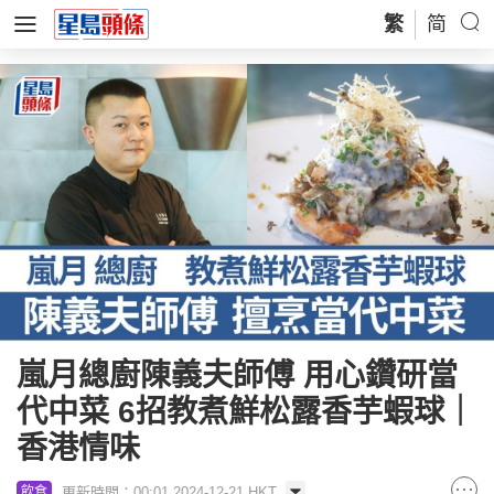
繁
简
嵐月總廚陳義夫師傅 用心鑽研當
代中菜 6招教煮鮮松露香芋蝦球｜
香港情味
更新時間：00:01 2024-12-21 HKT
飲食