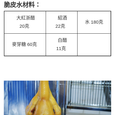
脆皮水材料：
大紅浙醋
紹酒
水 180克
20克
22克
白醋
麥芽糖 60克
11克