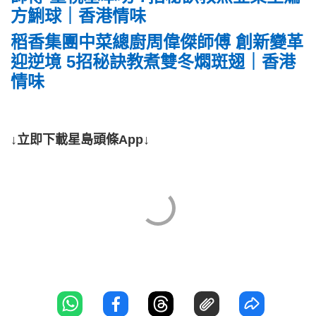
方鯏球｜香港情味
稻香集團中菜總廚周偉傑師傅 創新變革
迎逆境 5招秘訣教煮雙冬燜斑翅｜香港
情味
↓立即下載星島頭條App↓