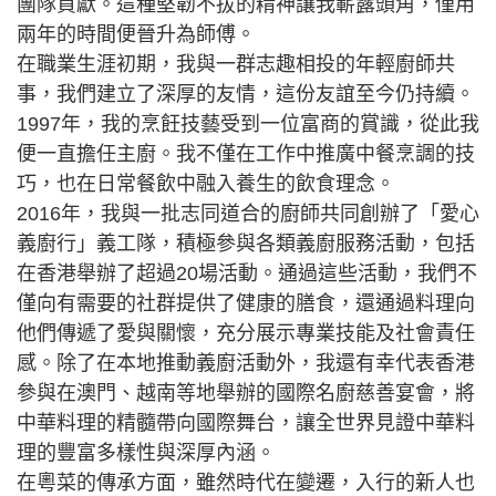
團隊貢獻。這種堅韌不拔的精神讓我嶄露頭角，僅用
兩年的時間便晉升為師傅。
在職業生涯初期，我與一群志趣相投的年輕廚師共
事，我們建立了深厚的友情，這份友誼至今仍持續。
1997年，我的烹飪技藝受到一位富商的賞識，從此我
便一直擔任主廚。我不僅在工作中推廣中餐烹調的技
巧，也在日常餐飲中融入養生的飲食理念。
2016年，我與一批志同道合的廚師共同創辦了「愛心
義廚行」義工隊，積極參與各類義廚服務活動，包括
在香港舉辦了超過20場活動。通過這些活動，我們不
僅向有需要的社群提供了健康的膳食，還通過料理向
他們傳遞了愛與關懷，充分展示專業技能及社會責任
感。除了在本地推動義廚活動外，我還有幸代表香港
參與在澳門、越南等地舉辦的國際名廚慈善宴會，將
中華料理的精髓帶向國際舞台，讓全世界見證中華料
理的豐富多樣性與深厚內涵。
在粵菜的傳承方面，雖然時代在變遷，入行的新人也