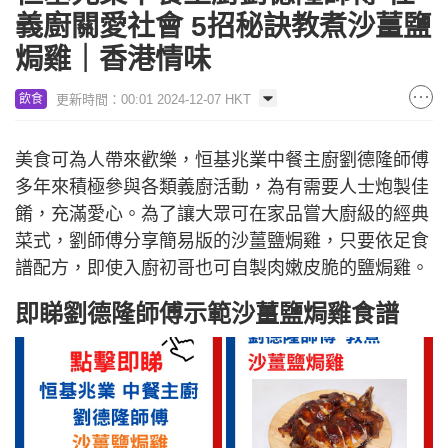
義廚關愛社會 5招秘訣教煮沙薑鹽
焗雞｜香港情味
更新時間：00:01 2024-12-07 HKT
飲食
美食可為人帶來歡樂，恒基兆業中餐主廚劉德隆師傅
多年來積極參與各類義廚活動，為有需要人士炮製佳
餚，充滿愛心。為了讓大眾可在家品嘗大廚級的經典
菜式，劉師傅分享簡易版的沙薑鹽焗雞，只要依足食
譜配方，即使入廚初哥也可自製肉嫩皮脆的鹽焗雞。
即睇劉德隆師傅示範沙薑鹽焗雞食譜