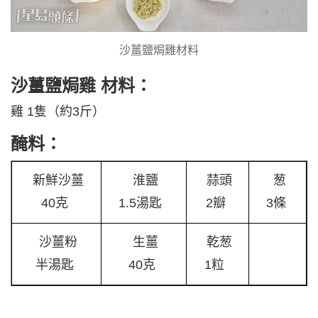
沙薑鹽焗雞材料
沙薑鹽焗雞 材料：
雞 1隻（約3斤）
醃料：
新鮮沙薑
淮鹽
蒜頭
葱
40克
1.5湯匙
2瓣
3條
沙薑粉
生薑
乾葱
半湯匙
40克
1粒