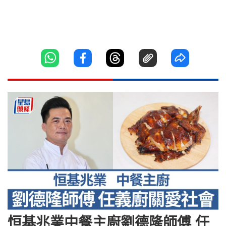
恒基兆業中餐主廚劉德隆師傅 任