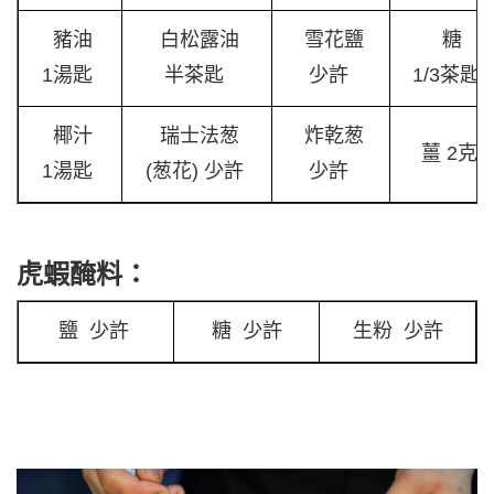
豬油
白松露油
雪花鹽
糖
1湯匙
半茶匙
少許
1/3茶匙
椰汁
瑞士法葱
炸乾葱
薑 2克
1湯匙
(葱花) 少許
少許
虎蝦醃料：
鹽 少許
糖 少許
生粉 少許