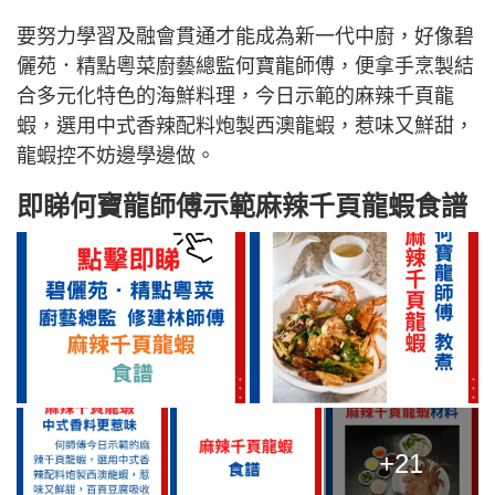
要努力學習及融會貫通才能成為新一代中廚，好像碧
儷苑．精點粵菜廚藝總監何寶龍師傅，便拿手烹製結
合多元化特色的海鮮料理，今日示範的麻辣千頁龍
蝦，選用中式香辣配料炮製西澳龍蝦，惹味又鮮甜，
龍蝦控不妨邊學邊做。
即睇何寶龍師傅示範麻辣千頁龍蝦食譜
+21