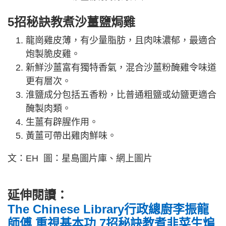
5招秘訣教煮沙薑鹽焗雞
龍崗雞皮薄，有少量脂肪，且肉味濃郁，最適合
炮製脆皮雞。
新鮮沙薑富有獨特香氣，混合沙薑粉醃雞令味道
更有層次。
淮鹽成分包括五香粉，比普通粗鹽或幼鹽更適合
醃製肉類。
生薑有辟腥作用。
黃薑可帶出雞肉鮮味。
文：EH 圖：星島圖片庫、網上圖片
延伸閱讀：
The Chinese Library行政總廚李振龍
師傅 重視基本功 7招秘訣教煮韭菜生煸