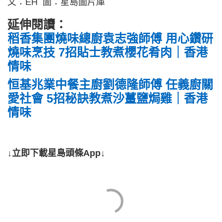
文：EH 圖：星島圖片庫
延伸閱讀：
稻香集團燒味總廚袁志強師傅 用心鑽研
燒味烹技 7招貼士教煮櫻花肴肉｜香港
情味
恒基兆業中餐主廚劉德隆師傅 任義廚關
愛社會 5招秘訣教煮沙薑鹽焗雞｜香港
情味
↓立即下載星島頭條App↓