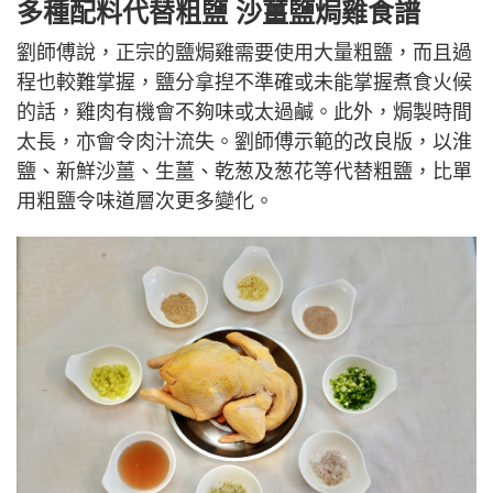
多種配料代替粗鹽 沙薑鹽焗雞食譜
劉師傅說，正宗的鹽焗雞需要使用大量粗鹽，而且過
程也較難掌握，鹽分拿揑不準確或未能掌握煮食火候
的話，雞肉有機會不夠味或太過鹹。此外，焗製時間
太長，亦會令肉汁流失。劉師傅示範的改良版，以淮
鹽、新鮮沙薑、生薑、乾葱及葱花等代替粗鹽，比單
用粗鹽令味道層次更多變化。