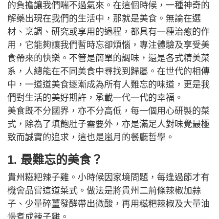
的負擔讓我們喘不過氣來。在這個時候，一種神奇的
解藥出現在我們的生活中，那就是美食。無論在選
材、烹調、研究或享用的過程，都具有一種治癒的作
用，它能夠讓我們暫時忘卻煩惱，專注體驗及享受美
食帶來的快樂。不管是簡單的調味，還是各式精美菜
系，人總能在不同美食中尋找到歸屬。在世代的相傳
中，一道道美食逐漸成為所有人難忘的味道，更是我
們對生活的美好期許，承載一代一代的幸福。
美食既不分國界，亦不分高低，每一個用心研製的菜
式，除為了填飽肚子需要外，亦是滿足人對味覺最極
致而誠實的追求，這也是嵐月的餐廳哲學。
1. 最難忘的美食？
貴州糍粑辣子雞。小時候因家境問題，每逢過節才有
機會品嘗這道菜式。做法是將貴州二荊條辣椒加蒜
子、少量碎薑發酵帶出微酸，再用糍粑辣椒及大量油
慢煮成辣子雞。