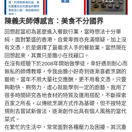
陳義夫師傅感言：美食不分國界
回想起當初為甚麼進入餐飲行業，當時想法十分單
純，面對繁盛的香港，自覺卑微亦充滿懷疑，加上沒
有文憑，於是選擇了最需求人手的餐飲業。當然現在
回想起來，其實只是膽小在找藉口。
在沒有經驗下於2008年開始做學徒，幸好遇到耐心而
無私的師傅教導，令我由膽小好奇到逐漸喜歡烹調的
藝術。當年不用大量社交應酬，更不用看文憑，只要
夠勤快、夠努力，虛心就能學到一定的廚藝。我用了
很多時間研究各地食材的特質及運用搭配，不斷探索
百家之所長，以傳統烹調方式作為基礎，但不按特定
規則去嘗試新做法，逐漸創作出具有個人風格的當代
菜式。
在繁忙的生活中，常常面對各種壓力及困擾，其沉重