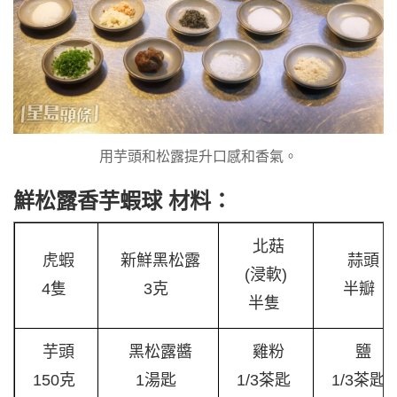
用芋頭和松露提升口感和香氣。
鮮松露香芋蝦球 材料：
北菇
虎蝦
新鮮黑松露
蒜頭
(浸軟)
4隻
3克
半瓣
半隻
芋頭
黑松露醬
雞粉
鹽
150克
1湯匙
1/3茶匙
1/3茶匙