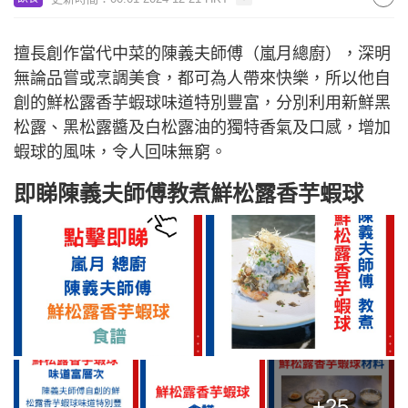
擅長創作當代中菜的陳義夫師傅（嵐月總廚），深明
無論品嘗或烹調美食，都可為人帶來快樂，所以他自
創的鮮松露香芋蝦球味道特別豐富，分別利用新鮮黑
松露、黑松露醬及白松露油的獨特香氣及口感，增加
蝦球的風味，令人回味無窮。
即睇陳義夫師傅教煮鮮松露香芋蝦球
+25