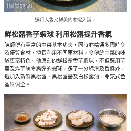
選用大隻又鮮美的虎蝦入饌。
鮮松露香芋蝦球 利用松露提升香氣
陳師傅有豐富的中菜基本功夫，同時亦精通多國時令
及優質食材，擅長利用不同原材料，令傳統中菜的味
道更富特色。他原創的鮮松露香芋蝦球，不但選用芋
蓉及炸芋絲令爽彈的蝦球，多了一分綿滑及香酥外，
還加入新鮮黑松露、黑松露醬及白松露油，令菜式色
香味俱全。