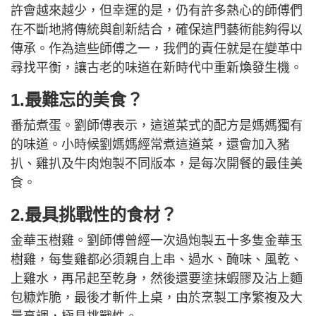
許會越來越少，但幸運的是，仍有許多熱心的師傅們
在不斷地將傳統與創新結合，確保這門藝術能夠得以
傳承。作為這些師傅之一，我們的責任就是在變革中
尋找平衡，讓古老的味道在新時代中重新煥發生機。
1.最難忘的美食？
番茄煮蛋。劉師傅表示，這道菜式的配方是媽媽獨有
的味道。小時候劉媽媽經常煮這道菜，還會加入豬
扒、雞扒及牛肉炮製不同版本，是每次開餐的最佳美
食。
2.最具挑戰性的食材？
金華玉樹雞。劉師傅曾經一次過炮製五十多隻金華玉
樹雞，每隻雞都必須親自上串、過水、醃味、風乾、
上雞水，再吊起至乾身，然後還要塗抹蝦膠及沾上麵
包糠炸脆，最後才斬件上桌，由於烹製工序繁複及大