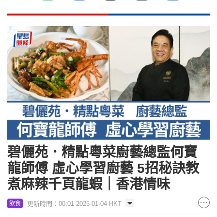
碧儷苑．精點粵菜廚藝總監何寶
龍師傅 虛心學習廚藝 5招秘訣教
煮麻辣千頁龍蝦｜香港情味
更新時間：00:01 2025-01-04 HKT
飲食