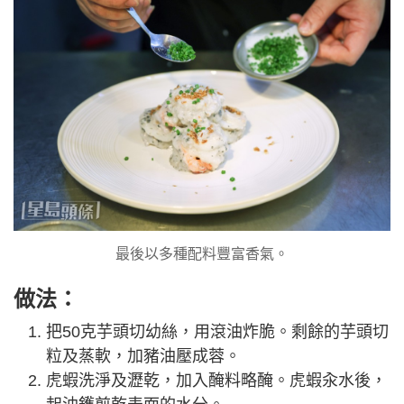
最後以多種配料豐富香氣。
做法：
把50克芋頭切幼絲，用滾油炸脆。剩餘的芋頭切
粒及蒸軟，加豬油壓成蓉。
虎蝦洗淨及瀝乾，加入醃料略醃。虎蝦汆水後，