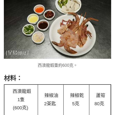
西澳龍蝦重約600克。
材料：
西澳龍蝦
辣椒油
辣椒乾
蘆筍
1隻
2茶匙
5克
80克
(600克)