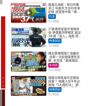
店
颱風白海豚｜周日吹襲
浙江 料創天文台65年來
紀錄 成登陸中國「最長
途颱風」
社會
00:58
6小時前
27歲港男家道中落做保
安 慘遭舊同學嘲笑 捱足
3年遇「高人」指點 終辭
職宣告「轉做一事」｜
時事熱話
Juicy叮
3小時前
陳志雲哽咽憶亡母離世
自責一決定間接害死至
親 未完成「最後通話」
一生遺憾
影視圈
10小時前
細單位榨乾每吋空間易
踩雷？ 暗藏入住半年必
後悔「5大隱形坑」 師傅
傳授6字家居裝修錦囊｜
時事熱話
Juicy叮
8小時前