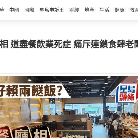
時
中國
國際
星島申訴王
財經
地產
生活
健康
教
相 道盡餐飲業死症 痛斥連鎖食肆