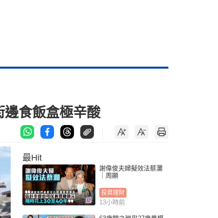
街邊食飯盒極辛酸
最Hit
謝偉俊夫婦擬效法蔡瀾
｜周顯
投資理財
13小時前