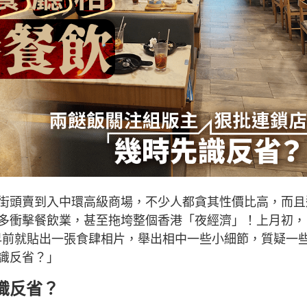
街頭賣到入中環高級商場，不少人都貪其性價比高，而且
多衝擊餐飲業，甚至拖垮整個香港「夜經濟」！上月初，
版主早前就貼出一張食肆相片，舉出相中一些小細節，質疑一
識反省？」
識反省？