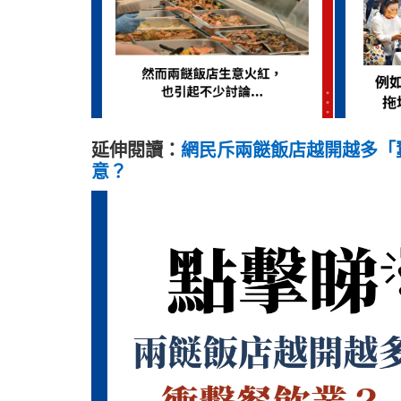
延伸閱讀：
網民斥兩餸飯店越開越多「
意？