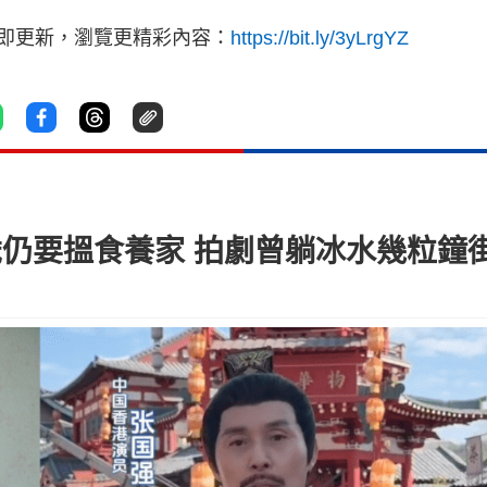
立即更新，瀏覽更精彩內容：
https://bit.ly/3yLrgYZ
歲仍要搵食養家 拍劇曾躺冰水幾粒鐘