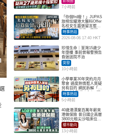
影視圈
7小時前
「你個frd廢！」JUPAS
放榜炫耀港大醫科Offer
名校女生囂張留言惹眾
怒 醫學院澄清：宣稱
時事熱話
「40.5分獲錄取」不符事
2026-08-06 17:40 HKT
實｜Juicy叮
珍惜生命｜荃灣15歲少
年墮樓 事前曾報警預告
昏迷送院不治
突發
10小時前
小學畢業30年突約月月
聚會 過度熱情惹人質疑
另有目的 網民拆解「扮
選
熟」4大動機｜Juicy叮
時事熱話
5小時前
些
40歲港漂棄百萬年薪來
港做保險 昔日國企高層
3800元租尖沙咀床位｜
租盤Million
樓市動向
13小時前