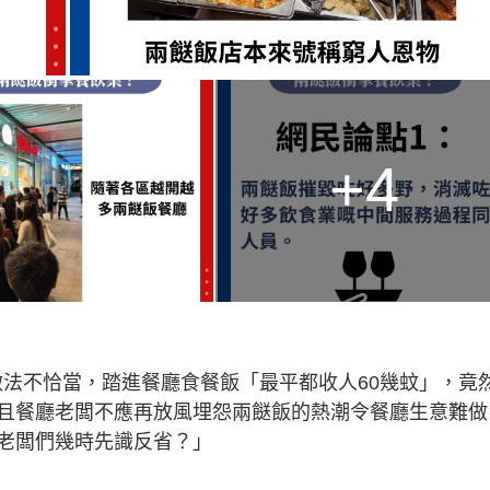
+4
闆做法不恰當，踏進餐廳食餐飯「最平都收人60幾蚊」，竟
且餐廳老闆不應再放風埋怨兩餸飯的熱潮令餐廳生意難做
老闆們幾時先識反省？」