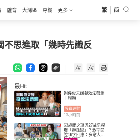
繁
简
育
體育
大灣區
專欄
更多
老闆不思進取「幾時先識反
最Hit
謝偉俊夫婦擬效法蔡瀾
｜周顯
投資理財
13小時前
63歲關之琳與27歲男模
爆「嫲孫戀」？激罕開
腔19字回應：多謝大家
掛念近況