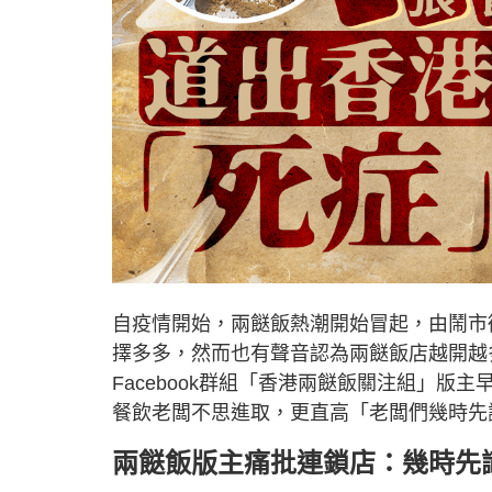
自疫情開始，兩餸飯熱潮開始冒起，由鬧市
擇多多，然而也有聲音認為兩餸飯店越開越
Facebook群組「香港兩餸飯關注組」
餐飲老闆不思進取，更直高「老闆們幾時先
兩餸飯版主痛批連鎖店：幾時先