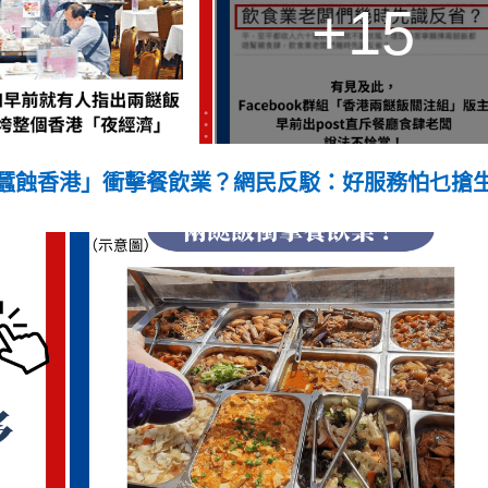
+15
蠶蝕香港」衝擊餐飲業？網民反駁：好服務怕乜搶