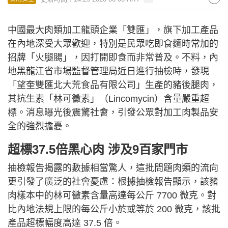
中國最大肉類加工龍頭企業「雙匯」，旗下加工產品
在內地深受大眾歡迎，特別是民眾吃即食麵時常加的
招牌「火腿腸」，因打開即食而非常普及。不料，內
地黑龍江省市場監督管理局近日進行抽檢時，發現
「望奎雙匯北大荒食品有限公司」生產的豬後腿肉，
其抗生素「林可黴素」（Lincomycin）含量嚴重超
標。消息曝光後震驚社會，引發公眾對加工肉製品安
全的強烈擔憂。
超標37.5倍黑心肉
涉及9百家門市
抽檢報告揭露的數據相當驚人，這批問題肉類的流向
更引發了廣泛的社會憂慮：根據抽檢報告顯示，該豬
肉樣本中的林可黴素含量高達每公斤 7700 微克。對
比內地法規上限的每公斤小於或等於 200 微克，該批
產品超標幅度高達 37.5 倍。