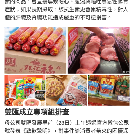
素的肉品，會直接導致噁心、腹瀉與嘔吐等急性腸胃
症狀；如果長期攝取，該抗生素更會累積毒性，對人
體的肝臟及腎臟功能造成嚴重的不可逆損害。
雙匯成立專項組排查
母公司雙匯發展早前（28日）上午透過官方微信公眾
號發表《致歉聲明》，對事件給消費者帶來的困擾深