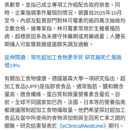
表歉意，並指已成立專項工作組配合政府排查。同
時，企業強調事件屬個別情況，披露自2025年10月
至今，內部及監管部門對林可霉素的逾四萬次抽檢均
全數合格。據專家指，林可霉素常用於生豬養殖防
病，超標原因多為未遵守休藥期或用藥過量；人體長
期攝入可能導致腸道菌群失調及過敏。
延伸閱讀：常吃超加工食物更早死 研究揭死亡風險
增19%
有關加工食物健康，德國基森大學一項研究指出，超
加工食品(UPF)是指即食食品，通常脂肪、鹽和糖含
量高，膳食纖維、蛋白質和微量營養素含量低。目
前，全球不同國家如巴西、法國、日本等的營養指南
都建議限制超加工食物攝取量。他們希望探討超加工
食品及當中所使用的食物添加劑與全因死亡率之間的
關聯。研究結果發表於
《eClinicalMedicine》
期刊。