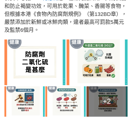
和防止褐變功效，可用於乾果、醃菜、香腸等食物，
但根據本港《食物內防腐劑規例》（第132BD章），
嚴禁添加於新鮮或冰鮮肉類，違者最高可罰款5萬元
及監禁6個月。
+2