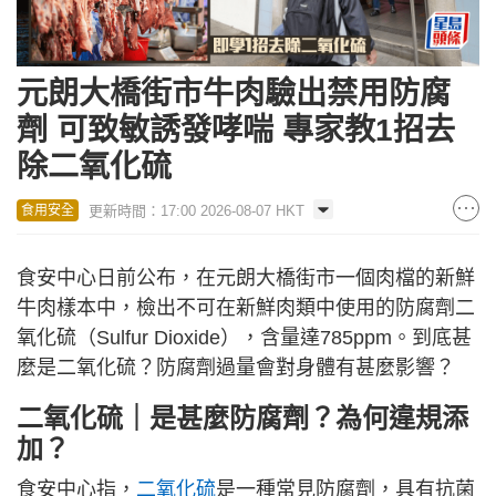
元朗大橋街市牛肉驗出禁用防腐
劑 可致敏誘發哮喘 專家教1招去
除二氧化硫
更新時間：17:00 2026-08-07 HKT
食用安全
食安中心日前公布，在元朗大橋街市一個肉檔的新鮮
牛肉樣本中，檢出不可在新鮮肉類中使用的防腐劑二
氧化硫（Sulfur Dioxide），含量達785ppm。到底甚
麼是二氧化硫？防腐劑過量會對身體有甚麼影響？
二氧化硫｜是甚麼
防腐劑
？為何違規添
加？
食安中心指，
二氧化硫
是一種常見防腐劑，具有抗菌