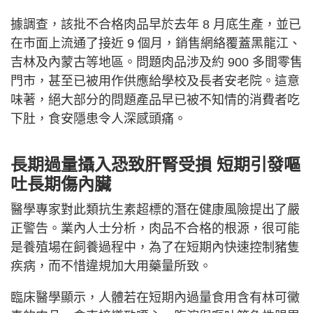
據調查，該批不合格肉品早於去年 8 月底生產，並已
在市面上流通了接近 9 個月，銷售網絡覆蓋黑龍江、
吉林及內蒙古等地區。問題肉品涉及約 900 多間零售
門市，甚至已被用作供應給學校及長者安老院。這意
味著，絕大部分的問題產品早已被不知情的消費者吃
下肚，食安隱患令人深感頭痛。
長期過量攝入恐致肝腎受損
短期引發嘔
吐長期傷內臟
醫學專家對此類抗生素超標的潛在健康風險提出了嚴
正警告。業內人士分析，肉品不合格的根源，很可能
是養殖場在飼養過程中，為了在短期內快速控制豬隻
疾病，而不惜違規加大用藥量所致。
臨床醫學顯示，人體若在短期內過量食用含有林可黴