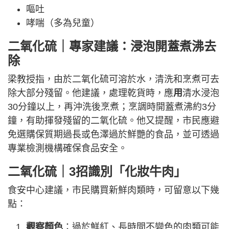
嘔吐
哮喘（多為兒童）
二氧化硫｜專家建議：浸泡開蓋煮沸去
除
梁教授指，由於二氧化硫可溶於水，清洗和烹煮可去
除大部分殘留。他建議，處理乾貨時，應
用
清水浸泡
30分鐘以上，再沖洗後烹煮；烹調時開蓋煮沸約3分
鐘，有助揮發殘留的二氧化硫。他又提醒，市民應避
免選購保質期過長或色澤過於鮮艷的食品，並可透過
專業檢測機構確保食品安全。
二氧化硫｜3招識別「化妝牛肉」
食安中心建議，市民購買新鮮肉類時，可留意以下幾
點：
觀察顏色
：過於鮮紅、長時間不變色的肉類可能