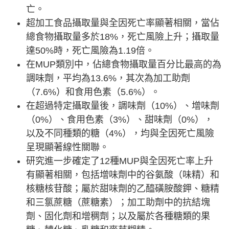
亡。
超加工食品攝取量與全因死亡率顯著相關，當佔
總食物攝取量多於18%，死亡風險上升；攝取量
達50%時，死亡風險為1.19倍。
在MUP類別中，佔總食物攝取量百分比最高的為
調味劑，平均為13.6%，其次為加工助劑
（7.6%）和食用色素（5.6%）。
在超過特定攝取量後，調味劑（10%）、增味劑
（0%）、食用色素（3%）、甜味劑（0%），
以及不同種類的糖（4%），均與全因死亡風險
呈現顯著線性關聯。
研究進一步確定了12種MUP與全因死亡率上升
有顯著相關，包括增味劑中的谷氨酸（味精）和
核糖核苷酸；屬於甜味劑的乙醯磺胺酸鉀、糖精
和三氯蔗糖（蔗糖素）；加工助劑中的抗結塊
劑、固化劑和增稠劑；以及屬於各種糖類的果