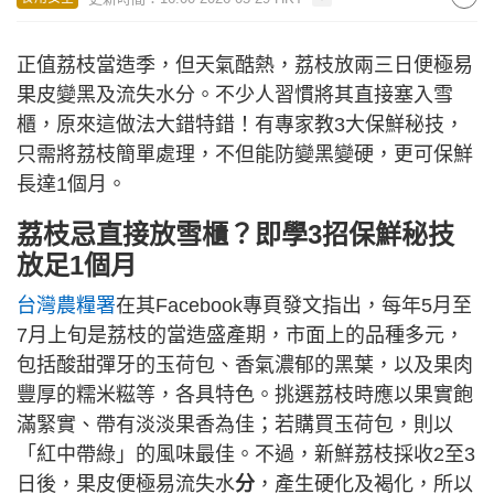
正值荔枝當造季，但天氣酷熱，荔枝放兩三日便極易
果皮變黑及流失水分。不少人習慣將其直接塞入雪
櫃，原來這做法大錯特錯！有專家教3大保鮮秘技，
只需將荔枝簡單處理，不但能防變黑變硬，更可保鮮
長達1個月。
荔枝忌直接放雪櫃？即學3招保鮮秘技
放足1個月
台灣農糧署
在其Facebook專頁發文指出，每年5月至
7月上旬是荔枝的當造盛產期，市面上的品種多元，
包括酸甜彈牙的玉荷包、香氣濃郁的黑葉，以及果肉
豐厚的糯米糍等，各具特色。挑選荔枝時應以果實飽
滿緊實、帶有淡淡果香為佳；若購買玉荷包，則以
「紅中帶綠」的風味最佳。不過，新鮮荔枝採收2至3
日後，果皮便極易流失水
分
，產生硬化及褐化，所以