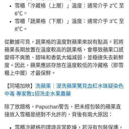
雪櫃「冷藏格（上層）」溫度：通常介乎 2℃ 至
6℃。
雪櫃「蔬果格（下層）」溫度：通常介乎 3℃ 至
8℃。
從數據可見，蔬果格的溫度對蘋果來說有點高。若將
蘋果長期放置在溫度較高的蔬果格，會導致蘋果口感
變得不爽脆、甜味和香氣大幅減弱，並極速失去新鮮
度。因此，蘋果應該存放在溫度較低的冷藏格（即雪
櫃上中層）才最保鮮。
【同場加映】
洗蘋果｜浸洗蘋果驚見血紅水珠疑染色
中毒 專家教1招洗走水果農藥
除了放錯格，Papuchan警告，把未經包裝的蘋果直
接放入雪櫃是絕對不允許的，背後有兩大原因：
雪櫃冷藏格的環境非常乾燥，若沒有包裝保護，