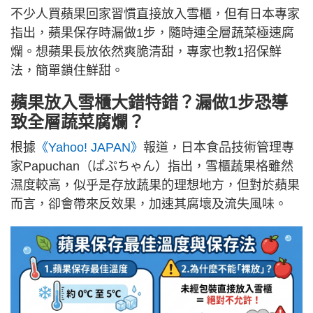
不少人買蘋果回家習慣直接放入雪櫃，但有日本專家
指出，蘋果保存時漏做1步，隨時連全層蔬菜極速腐
爛。想蘋果長放依然爽脆清甜，專家也教1招保鮮
法，簡單鎖住鮮甜。
蘋果放入雪櫃大錯特錯？漏做1步恐導
致全層蔬菜腐爛？
根據
《Yahoo! JAPAN》
報道，日本食品技術管理專
家Papuchan（ぱぷちゃん）指出，雪櫃蔬果格雖然
濕度較高，似乎是存放蔬果的理想地方，但對於蘋果
而言，卻會帶來反效果，加速其腐壞及流失風味。