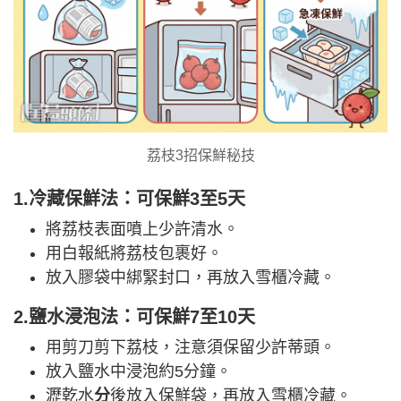
荔枝3招保鮮秘技
1.冷藏保鮮法：可保鮮3至5天
將荔枝表面噴上少許清水。
用白報紙將荔枝包裹好。
放入膠袋中綁緊封口，再放入雪櫃冷藏。
2.鹽水浸泡法：可保鮮7至10天
用剪刀剪下荔枝，注意須保留少許蒂頭。
放入鹽水中浸泡約5分鐘。
瀝乾水
分
後放入保鮮袋，再放入雪櫃冷藏。