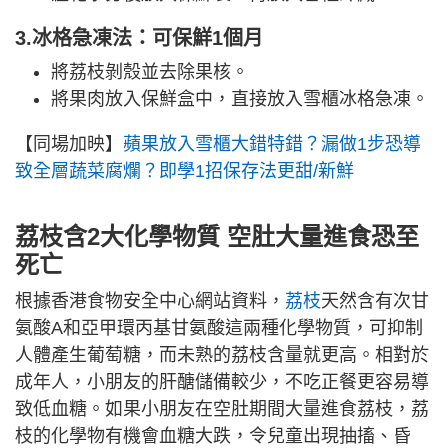
3.冰格急凍法：可保鮮1個月
將荔枝剝殼並去除果核。
將果肉放入保鮮盒中，直接放入雪櫃冰格急凍。
【同場加映】
蘋果放入雪櫃大錯特錯？漏做1步恐導
致全層蔬菜腐爛？即學1招保存法更甜/新鮮
荔枝含2大化學物質 空肚大量進食恐至
死亡
根據香港食物安全中心網站資料，
荔枝
天然含有次甘
氨酸A和亞甲環丙基甘氨酸這兩種化學物質，可抑制
人體產生葡萄糖，而未熟的荔枝含量就更高。相對於
成年人，小朋友的肝醣儲備較少，不吃正餐更容易導
致低血糖。如果小朋友在空肚期間大量進食荔枝，荔
枝的化學物有機會血糖大跌，令兒童出現抽搐、昏