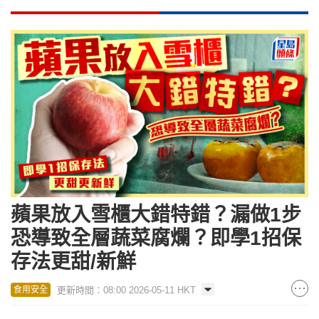
蘋果放入雪櫃大錯特錯？漏做1步
恐導致全層蔬菜腐爛？即學1招保
存法更甜/新鮮
更新時間：08:00 2026-05-11 HKT
食用安全