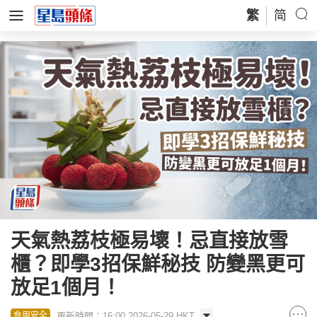
繁
简
天氣熱荔枝極易壞！忌直接放雪
櫃？即學3招保鮮秘技 防變黑更可
放足1個月！
更新時間：16:00 2026-05-29 HKT
食用安全