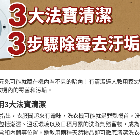
元兇可能就藏在機內看不見的暗角！有清潔達人教用家3
衣機內的霉菌和污垢。
用3大法寶清潔
l Mila指出，衣服聞起來有霉味，洗衣機可能就是罪魁禍首。
包括潮濕、溫暖環境以及日積月累的洗滌劑殘留物，成為
盒和內筒等位置。她教用兩種天然物品即可徹底清潔洗衣