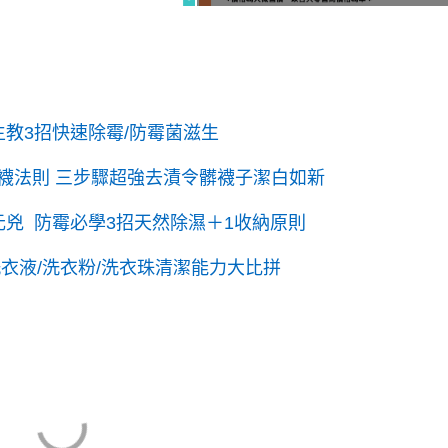
生教3招快速除霉/防霉菌滋生
襪法則 三步驟超強去漬令髒襪子潔白如新
兇 防霉必學3招天然除濕＋1收納原則
衣液/洗衣粉/洗衣珠清潔能力大比拼