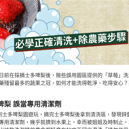
日前在採摘士多啤梨後，險些誤用園區提供的「草莓」洗
藥殘留最多的蔬果之冠，如何才能洗得乾淨、吃得安心？
啤梨 誤當專用清潔劑
到士多啤梨園遊玩，摘完士多啤梨後拿到清洗區，發現鋅
專用清潔劑，幾乎就擠到水果上，幸而被姐姐及時制止，