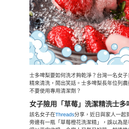
士多啤梨要如何洗才夠乾淨？台灣一名女子
精來清洗，鬧出笑話。士多啤梨長年位列農
不要使用專用清潔劑？
女子險用「草莓」洗潔精洗士多
該名女子在
Threads
分享，近日與家人一起
旁邊有一瓶「草莓橙花洗潔精」，誤以為是