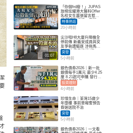
「你個frd廢！」JUPAS
放榜炫耀港大醫科Offer
名校女生囂張留言惹眾
怒 醫學院澄清：宣稱
時事熱話
「40.5分獲錄取」不符事
20小時前
實｜Juicy叮
尖沙咀H8大廈升降機全
停前傳 新義安成員與女
友爭執遭驅逐 涉拖馬刑
毀被捕 警另通緝4男
突發
01:07
5小時前
銀色債券2026｜新一批
銀債每手1萬元 最少4.25
厘 8.21起可申購 發行金
潔
額最多550億
投資理財
要
4小時前
珍惜生命｜荃灣15歲少
年墮樓 事前曾報警預告
昏迷送院不治
突發
盤
5小時前
才
銀色債券2026｜一文看