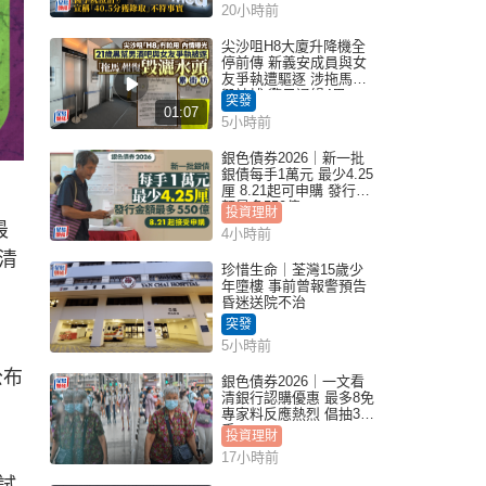
20小時前
實｜Juicy叮
尖沙咀H8大廈升降機全
停前傳 新義安成員與女
友爭執遭驅逐 涉拖馬刑
毀被捕 警另通緝4男
突發
01:07
5小時前
銀色債券2026｜新一批
銀債每手1萬元 最少4.25
厘 8.21起可申購 發行金
額最多550億
投資理財
最
4小時前
清
珍惜生命｜荃灣15歲少
年墮樓 事前曾報警預告
昏迷送院不治
突發
5小時前
公布
銀色債券2026｜一文看
清銀行認購優惠 最多8免
，
專家料反應熱烈 倡抽30
手
投資理財
17小時前
試