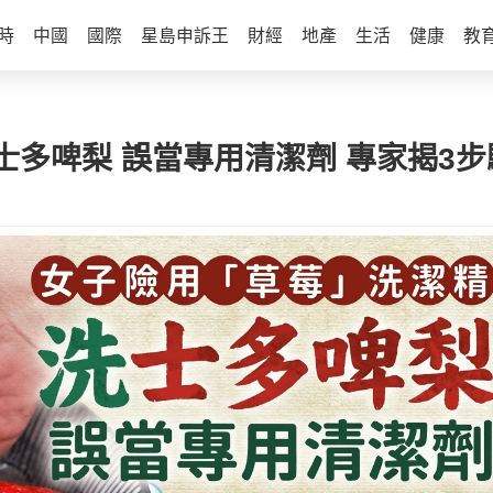
時
中國
國際
星島申訴王
財經
地產
生活
健康
教
士多啤梨 誤當專用清潔劑 專家揭3