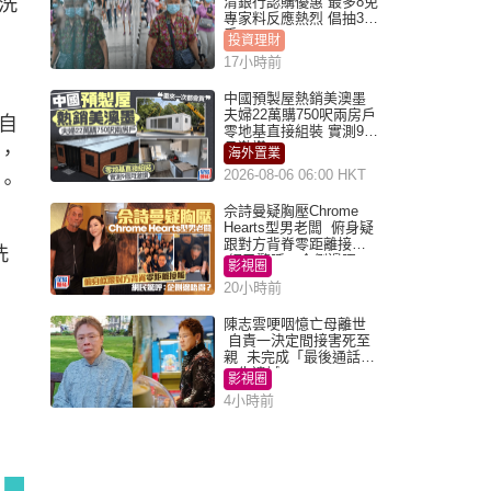
洗
清銀行認購優惠 最多8免
專家料反應熱烈 倡抽30
手
投資理財
17小時前
中國預製屋熱銷美澳墨
夫婦22萬購750呎兩房戶
自
零地基直接組裝 實測9個
月激讚
，
海外置業
2026-08-06 06:00 HKT
。
佘詩曼疑胸壓Chrome
Hearts型男老闆 俯身疑
跟對方背脊零距離接觸
洗
網民驚呼：企側邊唔
影視圈
得？
20小時前
陳志雲哽咽憶亡母離世
自責一決定間接害死至
親 未完成「最後通話」
一生遺憾
影視圈
4小時前