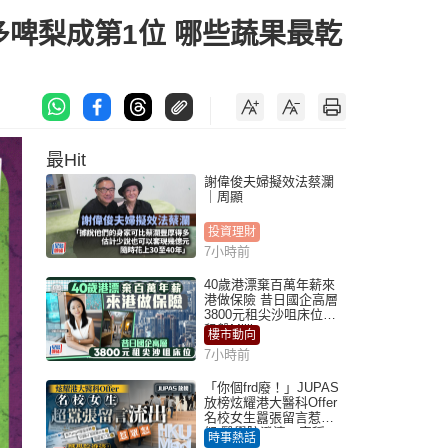
多啤梨成第1位 哪些蔬果最乾
最Hit
謝偉俊夫婦擬效法蔡瀾
｜周顯
投資理財
7小時前
40歲港漂棄百萬年薪來
港做保險 昔日國企高層
3800元租尖沙咀床位｜
租盤Million
樓市動向
7小時前
「你個frd廢！」JUPAS
放榜炫耀港大醫科Offer
名校女生囂張留言惹眾
怒 醫學院澄清：宣稱
時事熱話
「40.5分獲錄取」不符事