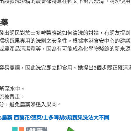
出該款洗潔精的農會都特意在帖文下留言澄清「請勿使用
農藥
發出網民對於士多啤梨應該如何清洗的討論，有網友提到
標榜蔬果專用的洗劑之安全性。根據本港食安中心的建議
或農產品清潔劑等，因為有可能成為化學物殘餘的新來源
容易變爛，因此洗完即立即食用。她提出3個步驟正確清
溶解至水中。
流被帶走。
分，避免農藥滲透入果肉。
農藥 西蘭花/菠菜/士多啤梨8類蔬果洗法大不同