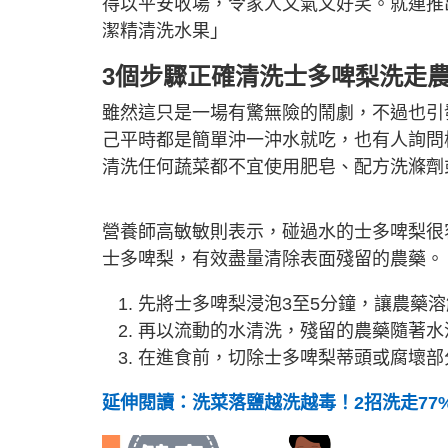
得以平安收場，令家人又氣又好笑。就連推
潔精清洗水果」
3個步驟正確清洗士多啤梨洗走
雖然這只是一場有驚無險的鬧劇，不過也引
己平時都是簡單沖一沖水就吃，也有人詢問
清洗任何蔬菜都不宜使用肥皂、配方洗滌劑
營養師高敏敏則表示，碰過水的士多啤梨很
士多啤梨，有效盡量清除表面殘留的農藥。
先將士多啤梨浸泡3至5分鐘，讓農藥
再以流動的水清洗，殘留的農藥隨著水
在進食前，切除士多啤梨蒂頭或腐壞部
延伸閱讀：洗菜落鹽越洗越毒！2招洗走77%