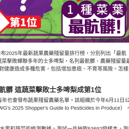
布2025年最新蔬果農藥殘留量排行榜，分別列出「最骯
蔬菜擊敗蟬聯多年的士多啤梨，名列最骯髒、農藥殘留量
對健康造成多種危害，包括增加患癌、不育等風險。怎樣
最骯髒 這蔬菜擊敗士多啤梨成第1位
）每年也會發布蔬果殘留農藥名單。該組織於今年6月11日
G's 2025 Shopper's Guide to Pesticides in Produce）
種水果和蔬菜的檢測數據。測試一共抽取53692個樣本，測