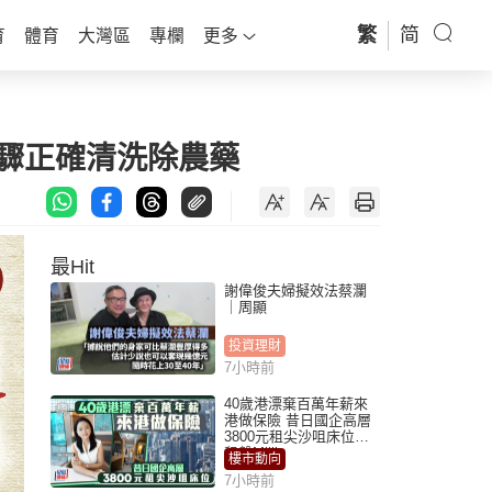
繁
简
育
體育
大灣區
專欄
更多
步驟正確清洗除農藥
最Hit
謝偉俊夫婦擬效法蔡瀾
｜周顯
投資理財
7小時前
40歲港漂棄百萬年薪來
港做保險 昔日國企高層
3800元租尖沙咀床位｜
租盤Million
樓市動向
7小時前