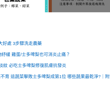
大好處 3步驟洗走農藥
紓緩 雞蛋/士多啤梨也可消炎止痛？
皺淡紋 必吃士多啤梨修復肌膚抗發炎
癌不育 這蔬菜擊敗士多啤梨成第1位 哪些蔬果最乾淨?｜附