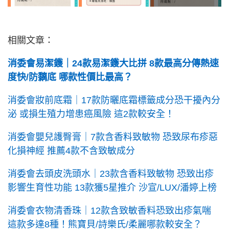
相關文章：
消委會易潔鑊｜24款易潔鑊大比拼 8款最高分傳熱速
度快/防黐底 哪款性價比最高？
消委會妝前底霜｜17款防曬底霜標籤成分恐干擾內分
泌 或損生殖力增患癌風險 這2款較安全！
消委會嬰兒護臀膏｜7款含香料致敏物 恐致尿布疹惡
化損神經 推薦4款不含致敏成分
消委會去頭皮洗頭水｜23款含香料致敏物 恐致出疹
影響生育性功能 13款獲5星推介 沙宣/LUX/潘婷上榜
消委會衣物清香珠｜12款含致敏香料恐致出疹氣喘
這款多達8種！熊寶貝/詩樂氏/柔麗哪款較安全？