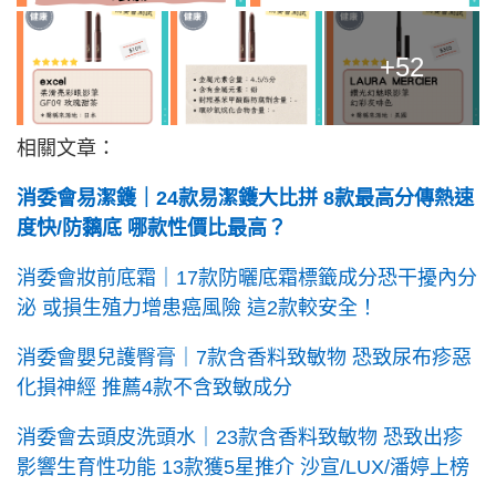
+52
相關文章：
消委會易潔鑊｜24款易潔鑊大比拼 8款最高分傳熱速
度快/防黐底 哪款性價比最高？
消委會妝前底霜｜17款防曬底霜標籤成分恐干擾內分
泌 或損生殖力增患癌風險 這2款較安全！
消委會嬰兒護臀膏｜7款含香料致敏物 恐致尿布疹惡
化損神經 推薦4款不含致敏成分
消委會去頭皮洗頭水｜23款含香料致敏物 恐致出疹
影響生育性功能 13款獲5星推介 沙宣/LUX/潘婷上榜