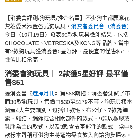
【消委會評測/狗玩具/推介名單】不少狗主都願意花
費為愛犬添置各式狗玩具，
消費者委員會（消委會）
今日（10月15日）發表30款狗玩具檢測結果，包括
CHOCOLATE、VETRESKA及KONG等品牌。當中
有2款狗玩具獲消委會5星好評，最便宜的僅售$51，
性價比相當高。
消委會狗玩具｜ 2款獲5星好評 最平僅
售$51
據消委會《
選擇月刊
》第588期指，消委會測試了市
面30款狗玩具，售價由$30至$179不等。狗玩具樣本
涵蓋4大主要類別，包括11款毛、布公仔、7款為繩
索、繩結、編織或含相關部件的款式、9款以橡膠或
乳膠為主的款式，以及3款含皮革部件的款式；當中6
款樣本聲稱可供狗主將寵物零食放入內讓狗隻探索。