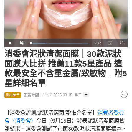
Remaining
-
2:12
Loaded
:
Play
Unmute
Picture-
Fullscr
24.59%
in-
Picture
消委會泥狀清潔面膜｜30款泥狀
Time
面膜大比拼 推薦11款5星產品 這
款最安全不含重金屬/致敏物｜附5
星詳細名單
更新時間：11:12 2025-09-15 HKT
食用安全
【消委會評測/泥狀清潔面膜/推介名單】
消費者委員
會（消委會）
今日（9月15日）發表泥狀清潔面膜檢
測結果。消委會測試了市面30款泥狀清潔面膜樣本，