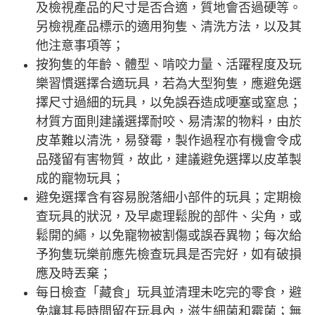
及檢視產品的尺寸是否合適，質地會否過硬等。
另檢視產品標示的適用狗隻、清洗方法，以及其
他注意事項等；
按狗隻的年齡、體型、啃咬力量、活躍程度及玩
樂習慣選擇合適玩具，若為大型狗隻，應避免選
擇尺寸過細的玩具，以免誤吞造成哽塞或窒息；
材質方面則建議選擇耐咬、易清潔的物料，由於
皮革難以清洗，易發霉，製作過程亦有機會令成
品殘留有害物質，故此，建議避免選擇以皮革製
成的寵物玩具；
避免選擇含有容易脫落細小部件的玩具；定期檢
查玩具的狀況，及早處理鬆脫的部件、尖角，或
鬆開的繩，以免寵物被割傷或誤吞異物；每次給
予狗隻玩樂前應先檢查玩具是否完好，如有破損
應及時丟棄；
每日檢查「藏食」玩具並清理未吃完的零食，避
免讓其長時間留在玩具內，滋生細菌和霉菌；無