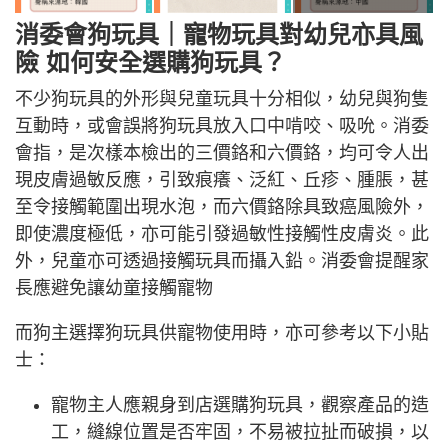
消委會狗玩具｜寵物玩具對幼兒亦具風
險 如何安全選購狗玩具？
不少狗玩具的外形與兒童玩具十分相似，幼兒與狗隻
互動時，或會誤將狗玩具放入口中啃咬、吸吮。消委
會指，是次樣本檢出的三價鉻和六價鉻，均可令人出
現皮膚過敏反應，引致痕癢、泛紅、丘疹、腫脹，甚
至令接觸範圍出現水泡，而六價鉻除具致癌風險外，
即使濃度極低，亦可能引發過敏性接觸性皮膚炎。此
外，兒童亦可透過接觸玩具而攝入鉛。消委會提醒家
長應避免讓幼童接觸寵物
而狗主選擇狗玩具供寵物使用時，亦可參考以下小貼
士：
寵物主人應親身到店選購狗玩具，觀察產品的造
工，縫線位置是否牢固，不易被拉扯而破損，以