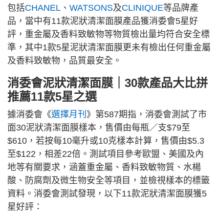
包括
CHANEL
、
WATSONS
及
CLINIQUE
等品牌產
品，當中有11款泥狀清潔面膜產品獲消委會5星好
評，重金屬及香料致敏物等物質檢出量均符合安全標
準，其中1款5星泥狀清潔面膜更未有檢出任何重金屬
及香料致敏物，品質最安全。
消委會泥狀清潔面膜｜30款產品大比拼
推薦11款5星之選
據消委會《
選擇月刊
》第587期指，消委會測試了市
面30泥狀清潔面膜樣本，售價由每瓶／支$79至
$610，若按每10毫升或10克樣本計算，售價由$5.3
至$122，相差22倍。測試項目參考歐盟、美國及內
地等有關要求，涵蓋重金屬、香料致敏物質、水楊
酸、防腐劑及微生物安全等項目，並檢視樣本的標籤
資料。消委會測試發現，以下11款泥狀清潔面膜獲5
星好評：