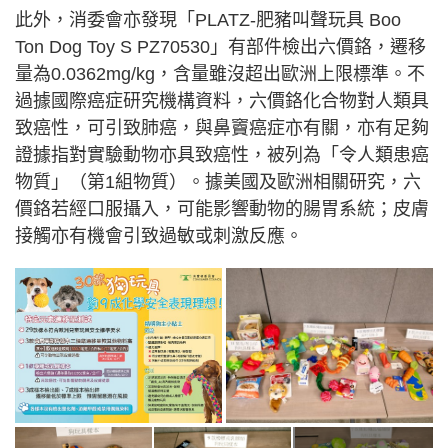
此外，消委會亦發現「PLATZ-肥豬叫聲玩具 Boo
Ton Dog Toy S PZ70530」有部件檢出六價鉻，遷移
量為0.0362mg/kg，含量雖沒超出歐洲上限標準。不
過據國際癌症研究機構資料，六價鉻化合物對人類具
致癌性，可引致肺癌，與鼻竇癌症亦有關，亦有足夠
證據指對實驗動物亦具致癌性，被列為「令人類患癌
物質」（第1組物質）。據美國及歐洲相關研究，六
價鉻若經口服攝入，可能影響動物的腸胃系統；皮膚
接觸亦有機會引致過敏或刺激反應。