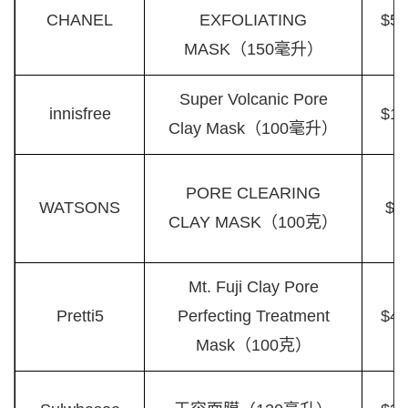
CHANEL
EXFOLIATING
$59
MASK（150毫升）
Super Volcanic Pore
innisfree
$13
Clay Mask（100毫升）
PORE CLEARING
WATSONS
$7
CLAY MASK（100克）
Mt. Fuji Clay Pore
Pretti5
Perfecting Treatment
$48
Mask（100克）