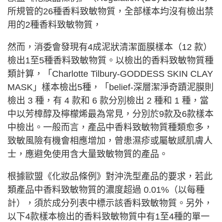
所規管的26種香料致敏物質，全部樣本均沒有檢出禁
用的2種香料致敏物質，
然而，消委會發現有4成泥狀清潔面膜樣本（12 款）
檢出1至5種香料致敏物質。以檢出的香料致敏物質種
類計算，「Charlotte Tilbury-GODDESS SKIN CLAY
MASK」樣本檢出5種，「belief-深層潔淨奇蹟泥膜則
檢出 3 種，有 4 款和 6 款分別檢出 2 種和 1 種，當
中以芳樟醇及檸檬烯最為常見，分別於9款及6款樣本
中檢出。一般而言，產品中香料致敏物質種類愈多，
致敏風險有機會相應增加，曾患濕疹或屬敏感肌膚人
士，應避免使用含大量致敏物質的產品。
根據歐盟《化妝品條例》對沖洗型產品的要求，若此
類產品中香料致敏物質的濃度超過 0.01%（以每種
計），須於成分列表中標示該香料致敏物質。另外，
以下4款樣本檢出的香料致敏物質中有1至4種的單一