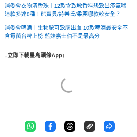
消委會衣物清香珠｜12款含致敏香料恐致出疹氣喘
這款多達8種！熊寶貝/詩樂氏/柔麗哪款較安全？
消委會啤酒︱生物胺可致腦出血 10款啤酒最安全不
含霉菌台啤上榜 藍妹嘉士伯不是最高分
↓立即下載星島頭條App↓