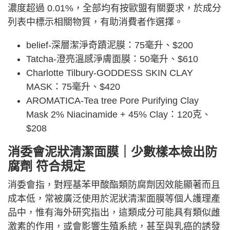
濃度超過 0.01%，全部均有按歐盟有關要求，於成分
列表中標示相關物質，有助消費者作選擇。
belief-深層潔淨奇蹟泥膜：75毫升、$200
Tatcha-澄亮溫感淨膚面膜：50毫升、$610
Charlotte Tilbury-GODDESS SKIN CLAY
MASK：75毫升、$420
AROMATICA-Tea tree Pore Purifying Clay
Mask 2% Niacinamide + 45% Clay：120克、
$208
消委會泥狀清潔面膜｜少數樣本檢出防
腐劑 符合規定
消委會指，對羥基苯甲酸酯類防腐劑因效能顯著而且
成本低，常被廣泛使用於泥狀清潔面膜等個人護理產
品中，惟有海外研究指出，這類成分可能具有類似雌
激素的作用，或會影響生殖系統，甚至與乳癌的誘發