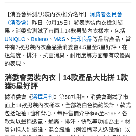
【消委會評測/男裝內衣/推介名單】
消費者委員會
（消委會）
昨日（9月15日）發表男裝內衣檢測結
果。消委會測試了市面上14款男裝內衣樣本，包括
UNIQLO
、
Baleno
、
M&S
、
無印良品
等品牌產品，當
中有7款男裝內衣產品獲消委會4.5星至5星好評，在
透氣度、排汗、抗菌消臭、耐用度等方面都有較優異
的表現。
消委會男裝內衣｜14款產品大比拼 1款
獲5星好評
據消委會《
選擇月刊
》第587期指，消委會測試了市
面上14款男裝內衣樣本，全部為白色簡約設計，款式
包括短袖T恤和背心，每件售價介乎$65至$195。各
款均以聲稱透氣、通爽、排汗、快乾等功能為主。材
質包括人造纖維、混合纖維（例如棉混人造纖維）以