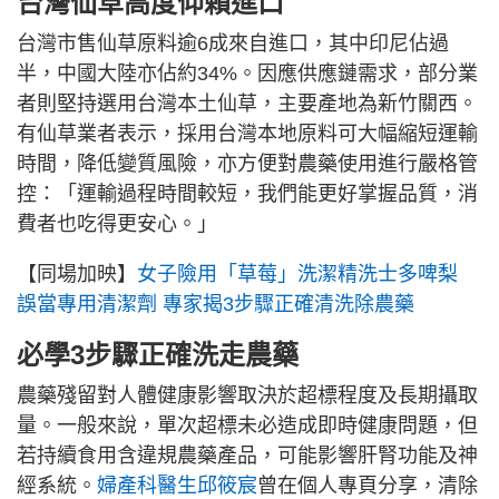
台灣仙草高度仰賴進口
台灣市售仙草原料逾6成來自進口，其中印尼佔過
半，中國大陸亦佔約34%。因應供應鏈需求，部分業
者則堅持選用台灣本土仙草，主要產地為新竹關西。
有仙草業者表示，採用台灣本地原料可大幅縮短運輸
時間，降低變質風險，亦方便對農藥使用進行嚴格管
控：「運輸過程時間較短，我們能更好掌握品質，消
費者也吃得更安心。」
【同場加映】
女子險用「草莓」洗潔精洗士多啤梨
誤當專用清潔劑 專家揭3步驟正確清洗除農藥
必學3步驟正確洗走農藥
農藥殘留對人體健康影響取決於超標程度及長期攝取
量。一般來說，單次超標未必造成即時健康問題，但
若持續食用含違規農藥產品，可能影響肝腎功能及神
經系統。
婦產科醫生邱筱宸
曾在個人專頁分享，清除