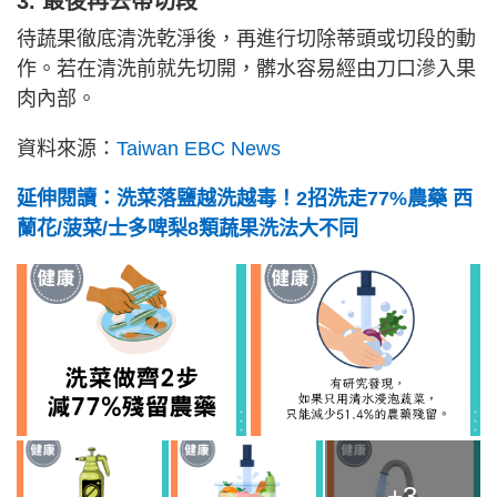
3. 最後再去蒂切段
待蔬果徹底清洗乾淨後，再進行切除蒂頭或切段的動
作。若在清洗前就先切開，髒水容易經由刀口滲入果
肉內部。
資料來源：
Taiwan EBC News
延伸閱讀：洗菜落鹽越洗越毒！2招洗走77%農藥 西
蘭花/菠菜/士多啤梨8類蔬果洗法大不同
+3