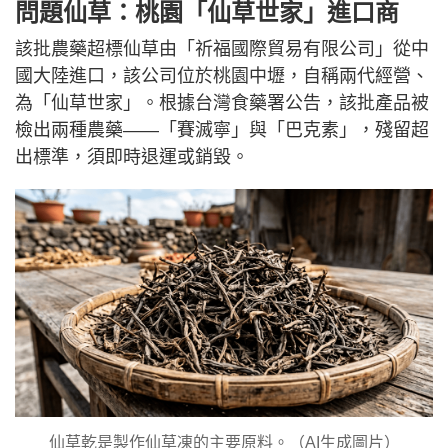
問題仙草：桃園「仙草世家」進口商
該批農藥超標仙草由「祈福國際貿易有限公司」從中
國大陸進口，該公司位於桃園中壢，自稱兩代經營、
為「仙草世家」。根據台灣食藥署公告，該批產品被
檢出兩種農藥——「賽滅寧」與「巴克素」，殘留超
出標準，須即時退運或銷毀。
仙草乾是製作仙草凍的主要原料。（AI生成圖片）