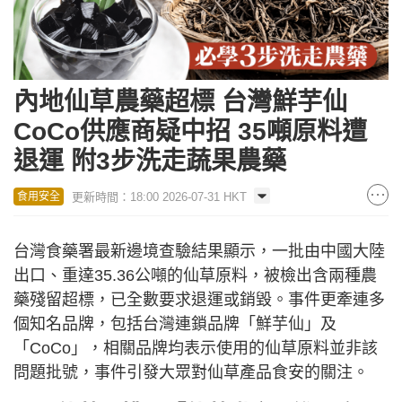
內地仙草農藥超標 台灣鮮芋仙
CoCo供應商疑中招 35噸原料遭
退運 附3步洗走蔬果農藥
更新時間：18:00 2026-07-31 HKT
食用安全
台灣食藥署最新邊境查驗結果顯示，一批由中國大陸
出口、重達35.36公噸的仙草原料，被檢出含兩種農
藥殘留超標，已全數要求退運或銷毀。事件更牽連多
個知名品牌，包括台灣連鎖品牌「鮮芋仙」及
「CoCo」，相關品牌均表示使用的仙草原料並非該
問題批號，事件引發大眾對仙草產品食安的關注。