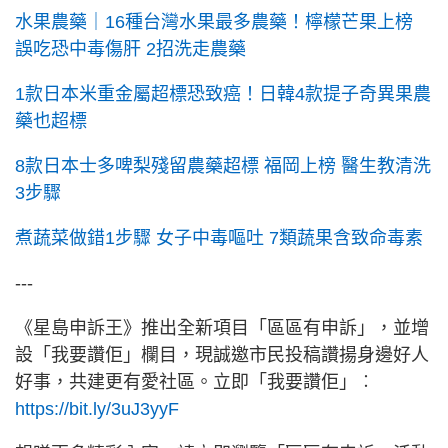
水果農藥｜16種台灣水果最多農藥！檸檬芒果上榜
誤吃恐中毒傷肝 2招洗走農藥
1款日本米重金屬超標恐致癌！日韓4款提子奇異果農
藥也超標
8款日本士多啤梨殘留農藥超標 福岡上榜 醫生教清洗
3步驟
煮蔬菜做錯1步驟 女子中毒嘔吐 7類蔬果含致命毒素
---
《星島申訴王》推出全新項目「區區有申訴」，並增
設「我要讚佢」欄目，現誠邀市民投稿讚揚身邊好人
好事，共建更有愛社區。立即「我要讚佢」︰
https://bit.ly/3uJ3yyF