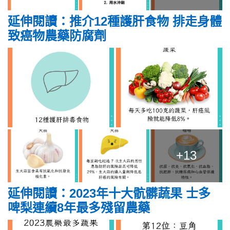
延伸閱讀：推介12種護肝食物 排走身體
致癌物農藥防腐劑
+13
延伸閱讀：2023年十大骯髒蔬果 士多
啤梨連續8年最多殘留農藥