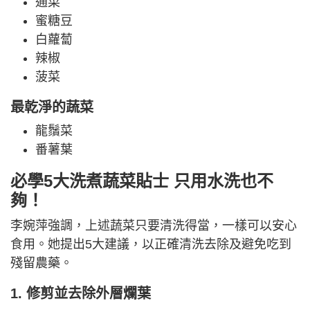
通菜
蜜糖豆
白蘿蔔
辣椒
菠菜
最乾淨的蔬菜
龍鬚菜
番薯葉
必學5大洗煮蔬菜貼士 只用水洗也不
夠！
李婉萍強調，上述蔬菜只要清洗得當，一樣可以安心
食用。她提出5大建議，以正確清洗去除及避免吃到
殘留農藥。
1. 修剪並去除外層爛葉