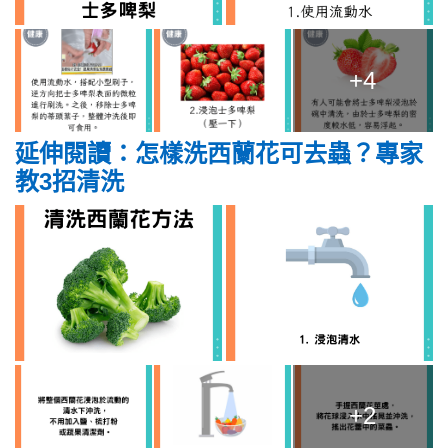
+4
延伸閱讀：怎樣洗西蘭花可去蟲？專家
教3招清洗
+2