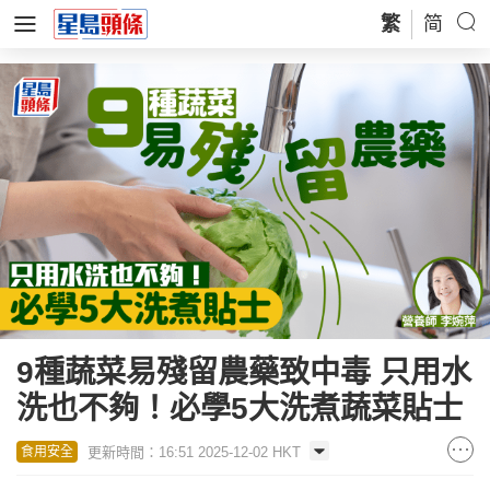
繁
简
9種蔬菜易殘留農藥致中毒 只用水
洗也不夠！必學5大洗煮蔬菜貼士
更新時間：16:51 2025-12-02 HKT
食用安全