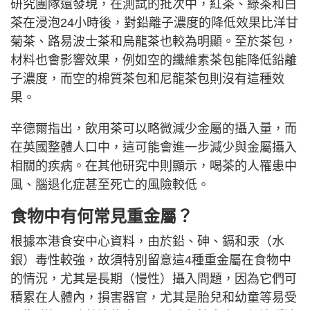
研究團隊還發現，在測試的批次中，紅茶、綠茶和白
茶在浸泡24小時後，對鉛離子濃度的降低效果比洋甘
菊茶、路易波士茶和烏龍茶也較為明顯。至於茶包，
材料也會影響效果，例如空的纖維素茶包能降低鉛離
子濃度，而空的棉質茶包和尼龍茶包則沒有這種效
果。
辛德爾指出，飲用茶可以略微減少金屬的攝入量，而
在英國整體人口中，這可能會進一步減少與金屬攝入
相關的疾病。在其他研究中則顯示，喝茶的人罹患中
風、腦退化症甚至死亡的風險較低。
食物中有何常見重金屬？
根據本港食安中心資料，由於鉛、砷、鎘和汞（水
銀）毒性較強，故須特別留意這4種重金屬在食物中
的情況，尤其是長期（慢性）攝入問題，因為它們可
積累在人體內，損害器官，尤其是胎兒和幼童等易受