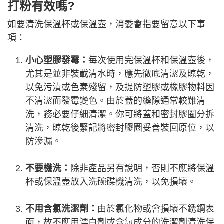
打粉有效嗎?
如要清洗保溫杯或保溫壺，消委會指要留意以下事
項：
小心塑膠發霉：
每次使用完保溫杯和保溫壺後，
尤其是並非裝載清水時，應先徹底清潔及晾乾，
以免污漬或色素殘留，及提防塑膠或橡膠物料因
不清潔而發霉變色。由於蓋的縫隙通常較難清
洗，務必要仔細清潔。你可將蓋和密封膠圈分拆
清洗，晾乾後緊記將密封膠圈妥善裝回原位，以
防滲漏。
不要機洗：
除非產品另有說明，否則不應將保溫
杯或保溫壺放入洗碗碟機清洗，以免損壞。
不用含氯洗潔劑：
由於氯化物或會損壞不銹鋼表
面，故不應用漂白劑或含氯成分的洗潔劑清洗保