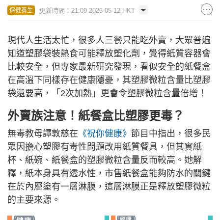
更新時間：21:09 2026-05-12 HKT
保健養生
現代人生活太忙，很多人三餐只能吃外賣，大眾普遍
知道塑膠袋裝熱食可能釋放塑化劑，覺得紙質容器會
比較安全，但專家最新研究發現，看似安全的紙餐盒
在高溫下同樣存在健康隱憂，其塑膠微粒含量比塑膠
袋還要高，「2次加熱」更會令塑膠微粒含量倍增！
外賣族注意！紙餐盒比塑膠更毒？
無毒教母譚敦慈在
《祝你健康》
節目中指出，很多民
眾因擔心塑膠有毒性問題改用紙質餐具，但其實紙
杯、紙碗、紙餐盒的塑膠微粒含量反而較高。她解
釋，紙本身具有透水性，市售紙餐盒能夠防水的關鍵
在於內層塗有一層淋膜，這層淋膜正是釋放塑膠微粒
的主要來源。