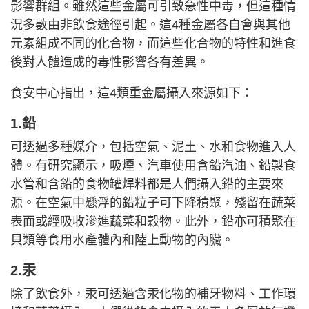
影響群組。雖然這些金屬可引致急性中毒，但這種情
況多數由非飲食途徑引起。這4種金屬各自會與其他
元素組成不同的化合物，而這些化合物的特性和進食
後對人體造成的毒性影響各有差異。
食安中心指出，這4類重金屬攝入來源如下：
1.鉛
可透過多種媒介，包括空氣、泥土、水和食物進入人
體。有研究顯示，吸煙、汽車使用含鉛汽油、鉛製食
水管和含鉛的食物罐焊料都是人們攝入鉛的主要來
源。在空氣中懸浮的鉛粒子可下降積聚，殘留在蔬菜
表面或經吸收滲進蔬菜和穀物。此外，鉛亦可積聚在
貝類等食用水產體內和陸上動物的內臟。
2.汞
除了飲食外，汞可透過含汞化物的補牙物料、工作環