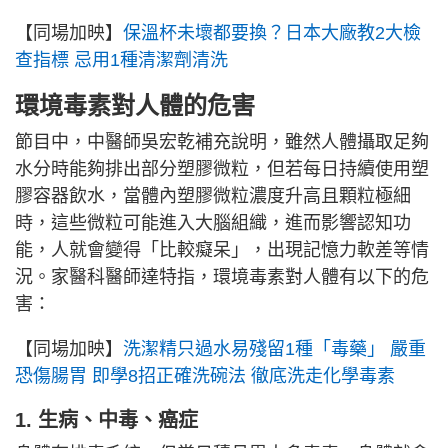
【同場加映】
保溫杯未壞都要換？日本大廠教2大檢
查指標 忌用1種清潔劑清洗
環境毒素對人體的危害
節目中，中醫師吳宏乾補充說明，雖然人體攝取足夠
水分時能夠排出部分塑膠微粒，但若每日持續使用塑
膠容器飲水，當體內塑膠微粒濃度升高且顆粒極細
時，這些微粒可能進入大腦組織，進而影響認知功
能，人就會變得「比較癡呆」，出現記憶力軟差等情
況。家醫科醫師達特指，環境毒素對人體有以下的危
害：
【同場加映】
洗潔精只過水易殘留1種「毒藥」 嚴重
恐傷腸胃 即學8招正確洗碗法 徹底洗走化學毒素
1. 生病、
中毒、癌症