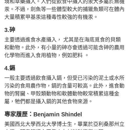
境和草藥攝入。人們從飲食中攝入的汞大多屬於無機
汞。不過，劍魚等一些體型較大的捕獵魚類可在體內
大量積累甲基汞這種毒性較強的有機汞。
3.砷
主要透過進食水產攝入， 尤其是在海底覓食的貝類
和動物。此外，有小量的砷亦會透過可能含砷的農用
化學物而進入食用植物，例如肥料 。
4.鎘
一般主要透過飲食攝入鎘，但受已污染的泥土或水所
污染的食用農作物，鎘的含量可較高。此外，進食動
物的腎臟、甲殼類動物和軟體動物較常積累這種金
屬，牠們都是攝入鎘的其他食物來源。
專家履歷：Benjamin Shindel
美國西北大學西北大學博士生，畢業於亞利桑那州立