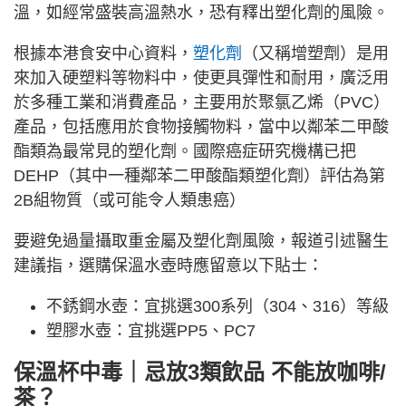
溫，如經常盛裝高溫熱水，恐有釋出塑化劑的風險。
根據本港食安中心資料，
塑化劑
（又稱增塑劑）是用
來加入硬塑料等物料中，使更具彈性和耐用，廣泛用
於多種工業和消費產品，主要用於聚氯乙烯（PVC）
產品，包括應用於食物接觸物料，當中以鄰苯二甲酸
酯類為最常見的塑化劑。國際癌症研究機構已把
DEHP（其中一種鄰苯二甲酸酯類塑化劑）評估為第
2B組物質（或可能令人類患癌）
要避免過量攝取重金屬及塑化劑風險，報道引述醫生
建議指，選購保溫水壺時應留意以下貼士：
不銹鋼水壺：宜挑選300系列（304、316）等級
塑膠水壺：宜挑選PP5、PC7
保溫杯中毒｜忌放3類飲品 不能放咖啡/
茶？