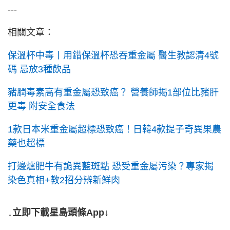
---
相關文章：
保溫杯中毒丨用錯保溫杯恐吞重金屬 醫生教認清4號
碼 忌放3種飲品
豬膶毒素高有重金屬恐致癌？ 營養師揭1部位比豬肝
更毒 附安全食法
1款日本米重金屬超標恐致癌！日韓4款提子奇異果農
藥也超標
打邊爐肥牛有詭異藍斑點 恐受重金屬污染？專家揭
染色真相+教2招分辨新鮮肉
↓立即下載星島頭條App↓