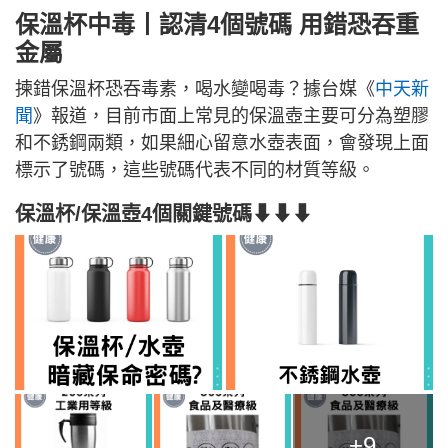
保溫杯中毒丨認清4個號碼 用錯恐吞重
金屬
揀錯保溫杯恐吞毒素，喝水變喝毒？據台媒《
中天新
聞
》報道，目前市面上常見的保溫壺主要可分為塑膠
和不銹鋼兩類，如果細心留意水壺表面，會發現上面
標示了號碼，這些號碼代表不同的材質等級。
保溫杯/保溫壺
4個關鍵號碼
⬇⬇⬇
+9