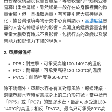
田醫療機構副院長曾哲凰指，等級較差的不銹鋼壺容
易釋出重金屬錳，雖然錳是一般存在於身體裡面的微
量金屬，但一旦攝取過量，有可能引起大腦神經退
化。據台灣環境毒物研究中心資料顯示，
高濃度錳
暴
露的人會有神經系統的影響。高濃度的錳暴露量會對
兒童大腦發育造成不良影響，包括行為的改變以及學
習能力和記憶力下降的現象。
2. 塑膠保溫杯
PP5：耐撞擊，可承受高達100-140°C的溫度
PC7：耐撞擊，可承受高達130-130°C的溫度
PVC3：耐熱程度為60-80°C
除不銹鋼外，塑膠水壺亦有其對應風險。報道建議，
選購塑膠水壺時留意瓶身上的三角形符號，當中標示
「PP5」或「PC7」的塑膠水壺，最高可承受達130-
140°C的高溫；相反「PVC3」最高只可承受80°C高