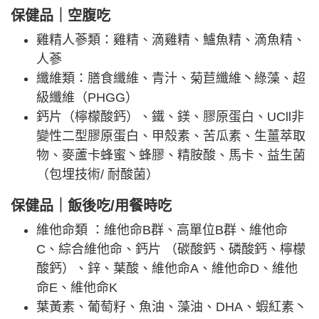
保健品｜空腹吃
雞精人蔘類：雞精、滴雞精、鱸魚精、滴魚精、
人蔘
纖維類：膳食纖維、青汁、菊苣纖維丶綠藻、超
級纖維（PHGG）
鈣片（檸檬酸鈣）、鐵、鎂、膠原蛋白、UCll非
變性二型膠原蛋白、甲殼素、苦瓜素、生薑萃取
物、麥蘆卡蜂蜜丶蜂膠、精胺酸、馬卡、益生菌
（包埋技術/ 耐酸菌）
保健品｜飯後吃/用餐時吃
維他命類 ：維他命B群、高單位B群、維他命
C、綜合維他命、鈣片 （碳酸鈣、磷酸鈣、檸檬
酸鈣）、鋅、葉酸、維他命A、維他命D、維他
命E、維他命K
葉黃素、葡萄籽、魚油、藻油、DHA、蝦紅素丶