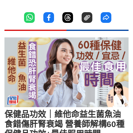
保健品功效｜維他命益生菌魚油
食錯傷肝腎衰竭 營養師解構60種