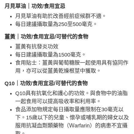
月見草油｜功效/食用宜忌
月見草油有助於改善經前症候群不適。
每日建議攝取量為250至500毫克。
薑黃
｜
功效/食用宜忌/可替代的食物
薑黃有抗發炎功效
每日建議攝取量為1500毫克。
食用貼士：薑黃與葡萄糖胺一起使用具有協同作
用，亦可以從薑黃乾燥根莖中獲取。
Q10｜功效/食用宜忌/可替代的食物
Q10具有抗氧化和護心的功效。與食物中的油脂
一起食用可以提高吸收率和利用率。
食品添加物規定每日攝取量應限制在30毫克以
下。15歲以下的兒童、懷孕或哺乳期的婦女以及
服用抗凝血劑類藥物（Ｗarfarin）的病患不宜攝
取。