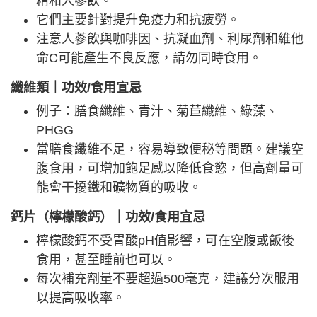
精和人蔘飲。
它們主要針對提升免疫力和抗疲勞。
注意人蔘飲與咖啡因、抗凝血劑、利尿劑和維他
命C可能產生不良反應，請勿同時食用。
纖維類｜功效/食用宜忌
例子：膳食纖維、青汁、菊苣纖維、綠藻、
PHGG
當膳食纖維不足，容易導致便秘等問題。建議空
腹食用，可增加飽足感以降低食慾，但高劑量可
能會干擾鐵和礦物質的吸收。
鈣片（檸檬酸鈣）｜功效/食用宜忌
檸檬酸鈣不受胃酸pH值影響，可在空腹或飯後
食用，甚至睡前也可以。
每次補充劑量不要超過500毫克，建議分次服用
以提高吸收率。