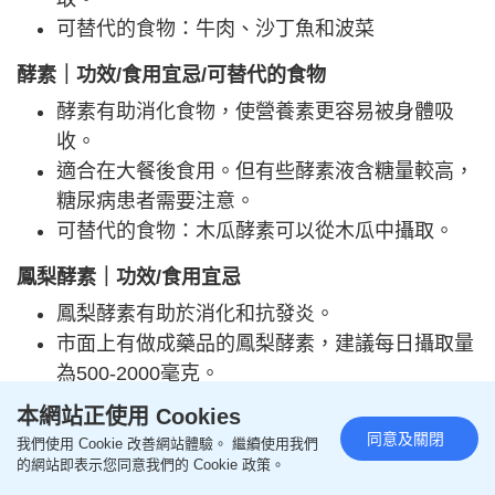
可替代的食物：牛肉、沙丁魚和波菜
酵素｜功效/食用宜忌/可替代的食物
酵素有助消化食物，使營養素更容易被身體吸
收。
適合在大餐後食用。但有些酵素液含糖量較高，
糖尿病患者需要注意。
可替代的食物：木瓜酵素可以從木瓜中攝取。
鳳梨酵素｜功效/食用宜忌
鳳梨酵素有助於消化和抗發炎。
市面上有做成藥品的鳳梨酵素，建議每日攝取量
為500-2000毫克。
注意事項：不建議食用過熟的菠蘿。
本網站正使用 Cookies
同意及關閉
我們使用 Cookie 改善網站體驗。 繼續使用我們
益生菌（不耐酸者）
｜
功效/食用宜忌/可替代的食物
的網站即表示您同意我們的 Cookie 政策。
建議食用時間：若沒有耐消化道酸鹼的特殊包埋