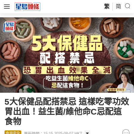
繁
简
5大保健品配搭禁忌 這樣吃零功效
胃出血！益生菌/維他命C忌配這
食物
更新時間：15:15 2025-08-07 HKT
食用安全