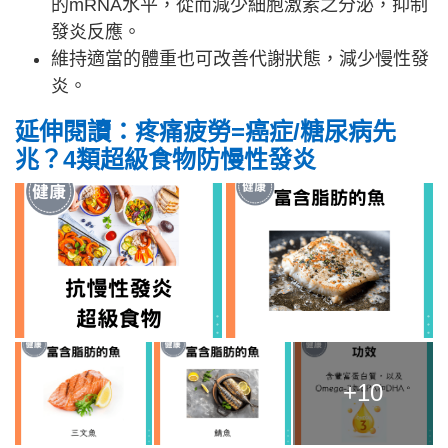
的mRNA水平，從而減少細胞激素之分泌，抑制
發炎反應。
維持適當的體重也可改善代謝狀態，減少慢性發
炎。
延伸閱讀：疼痛疲勞=癌症/糖尿病先
兆？
4類超級食物防慢性發炎
+10