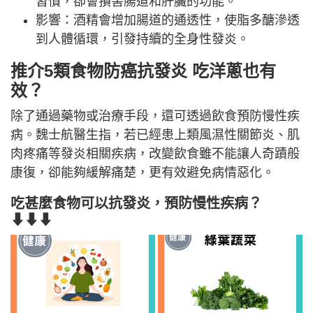
習慣，卻會損害腸道和肝臟的功能。
影響：酒精會增加腸道的通透性，使脂多醣滲透
到人體循環，引發持續的全身性發炎。
推介5類食物防癌抗發炎 吃洋蔥也有
效？
除了通過藥物或治療手段，還可透過飲食預防慢性疾
病。魏士航醫生指，若已經患上類風濕性關節炎、肌
肉疼痛等發炎相關疾病，改變飲食雖不能讓人奇蹟般
康復，卻能夠緩解痛楚，更有效避免病情惡化。
吃甚麼食物可以抗發炎，預防慢性疾病？
⬇⬇⬇