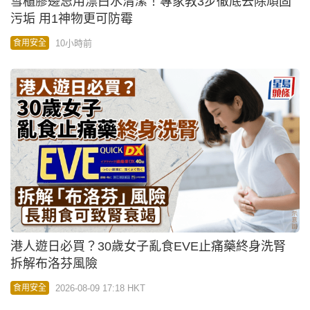
雪櫃膠邊忌用漂白水清潔！專家教3步徹底去除頑固
污垢 用1神物更可防霉
10小時前
食用安全
港人遊日必買？30歲女子亂食EVE止痛藥終身洗腎
拆解布洛芬風險
2026-08-09 17:18 HKT
食用安全