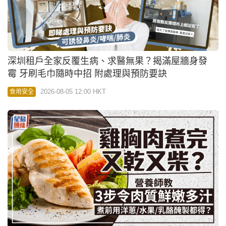
深圳租戶全家反覆生病、求醫無果？揭滿屋牆身發
霉 牙刷毛巾隨時中招 附處理與預防要訣
2026-08-05 12:00 HKT
食用安全