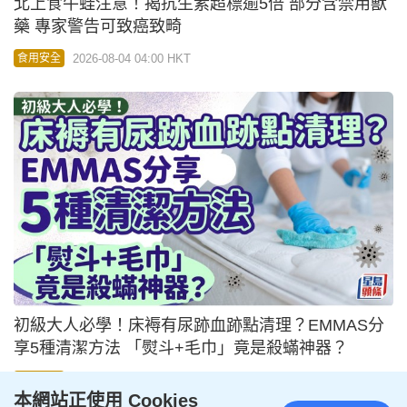
北上食牛蛙注意！揭抗生素超標逾5倍 部分含禁用獸
藥 專家警告可致癌致畸
2026-08-04 04:00 HKT
食用安全
初級大人必學！床褥有尿跡血跡點清理？EMMAS分
享5種清潔方法 「熨斗+毛巾」竟是殺蟎神器？
2026-08-03 23:30 HKT
食用安全
本網站正使用 Cookies