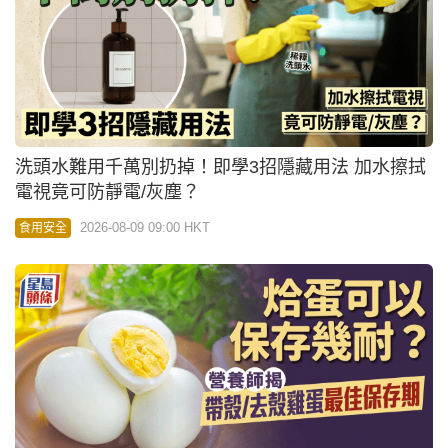
洗頭水難用千萬別扔掉！即學3招隱藏用法 加水擦拭
電視竟可防靜電/灰塵？
2026-08-09 09:00 HKT
食用安全