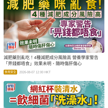
減肥藥別亂吃！4種減肥成分風險高 營養學家警告
「畀錢都唔食」效果未明、隨時傷肝傷心
2026-08-07 12:00 HKT
食用安全