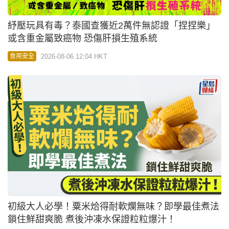
紓壓玩具有毒？泰國查獲近2萬件無認證「捏捏樂」
或含重金屬致癌物 恐傷肝損生殖系統
2026-08-06 12:04 HKT
食用安全
初級大人必學！粟米烚得耐軟爛無味？即學最佳煮法
鎖住鮮甜爽脆 煮後沖凍水保證粒粒爆汁！