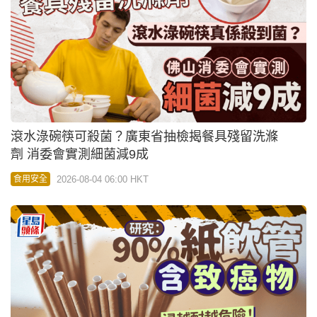
滾水淥碗筷可殺菌？廣東省抽檢揭餐具殘留洗滌
劑 消委會實測細菌減9成
2026-08-04 06:00 HKT
食用安全