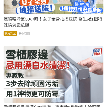
連續嘆冷氣30小時！女子全身抽搐送院 醫生揭1個特
殊情況最危險
9小時前
食用安全