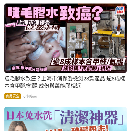
睫毛膠水致癌？上海市消保委檢測28款產品 逾8成樣
本含甲醛/氫醌 成份與萬能膠相近
6小時前
食用安全