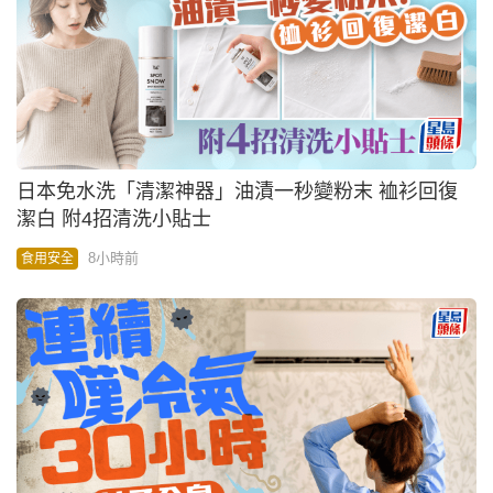
日本免水洗「清潔神器」油漬一秒變粉末 裇衫回復
潔白 附4招清洗小貼士
8小時前
食用安全