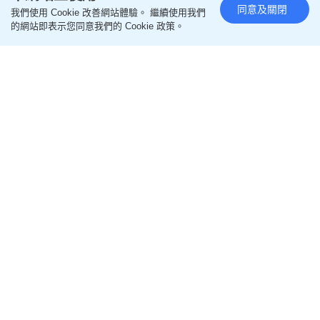
同意及關閉
我們使用 Cookie 改善網站體驗。 繼續使用我們
的網站即表示您同意我們的 Cookie 政策。
烚蛋難剝殼好崩潰？營養師教3步完美剝殼秘訣 謹記
要從這一邊開始！
2026-08-02 23:30 HKT
食用安全