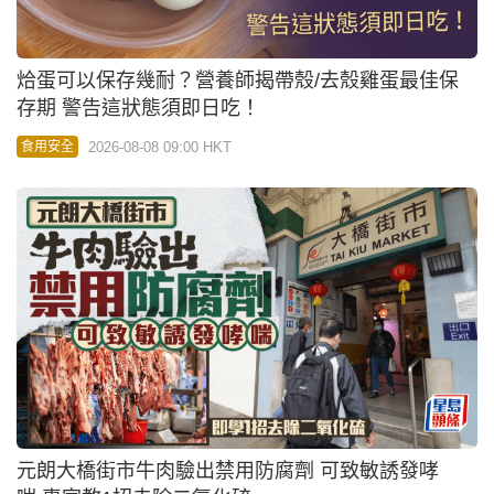
烚蛋可以保存幾耐？營養師揭帶殼/去殼雞蛋最佳保
存期 警告這狀態須即日吃！
2026-08-08 09:00 HKT
食用安全
元朗大橋街市牛肉驗出禁用防腐劑 可致敏誘發哮