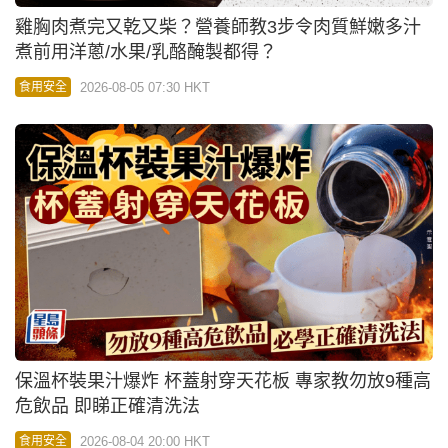
雞胸肉煮完又乾又柴？營養師教3步令肉質鮮嫩多汁
煮前用洋蔥/水果/乳酪醃製都得？
2026-08-05 07:30 HKT
食用安全
保溫杯裝果汁爆炸 杯蓋射穿天花板 專家教勿放9種高
危飲品 即睇正確清洗法
2026-08-04 20:00 HKT
食用安全