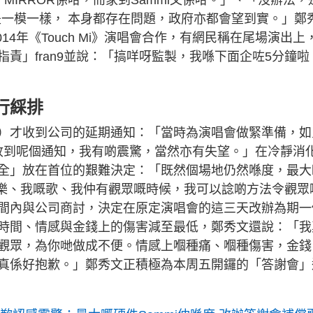
次是一模一樣， 本身都存在問題，政府亦都會望到實。」鄭
014年《Touch Mi》演唱會合作，有網民稱在尾場演出上
責」fran9並說：「搞咩呀監製，我喺下面企咗5分鐘啦
行綵排
）才收到公司的延期通知：「當時為演唱會做緊準備，如
然收到呢個通知，我有啲震驚，當然亦有失望。」在冷靜消
全」放在首位的艱難決定：「既然個場地仍然喺度，最大
s、音樂、我嘅歌、我仲有觀眾嘅時候，我可以諗啲方法令觀眾
間內與公司商討，決定在原定演唱會的這三天改辦為期一
時間、情感與金錢上的傷害減至最低，鄭秀文還說：「我
觀眾，為你哋做成不便。情感上嗰種痛、嗰種傷害，金錢
真係好抱歉。」鄭秀文正積極為本周五開鑼的「答謝會」