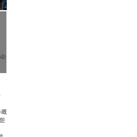
，
外嘅
佢
這