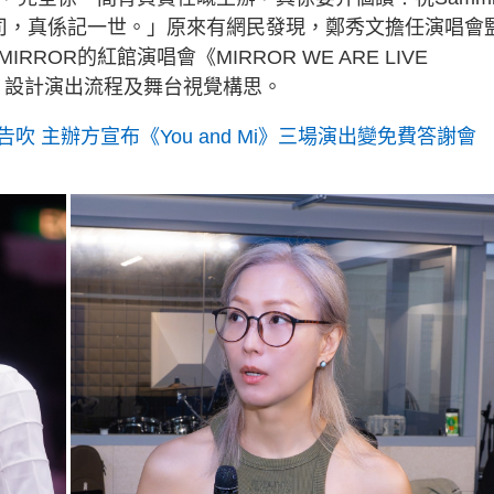
g
司，真係記一世。」原來有網民發現，鄭秀文擔任演唱會
T
IRROR的紅館演唱會《MIRROR WE ARE LIVE
i
統籌、設計演出流程及舞台視覺構思。
m
 主辦方宣布《You and Mi》三場演出變免費答謝會
e