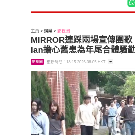
主頁
娛樂
影視圈
MIRROR連踩兩場宣傳團
Ian擔心舊患為年尾合體騷
更新時間：18:15 2026-08-05 HKT
影視圈