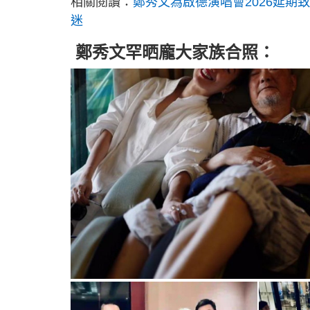
相關閱讀：
鄭秀文為啟德演唱會2026延期
迷
鄭秀文罕晒龐大家族合照：