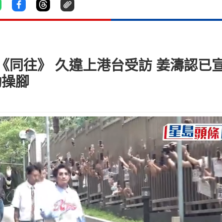
歌《同往》 久違上港台受訪 姜濤認
勤操腳