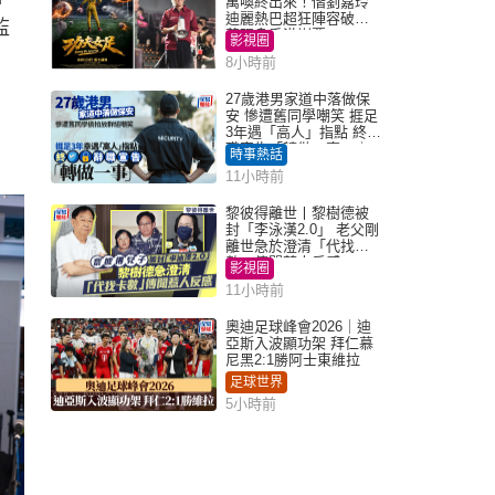
萬喚終出來！偕劉嘉玲
迪麗熱巴超狂陣容破天
監
荒現身香港謝票
影視圈
8小時前
27歲港男家道中落做保
安 慘遭舊同學嘲笑 捱足
3年遇「高人」指點 終辭
職宣告「轉做一事」｜
時事熱話
Juicy叮
11小時前
黎彼得離世丨黎樹德被
封「李泳漢2.0」 老父剛
離世急於澄清「代找卡
數」傳聞惹人反感
影視圈
11小時前
奧迪足球峰會2026｜迪
亞斯入波顯功架 拜仁慕
尼黑2:1勝阿士東維拉
足球世界
5小時前