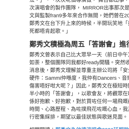
次演唱會的製作團隊， MIRROR出事那
文與監製fran9多年來合作無間，她們曾在2
鄭秀文在台下升上來的時候，半開玩笑地「指
死都唔肯起歌。」
鄭秀文積極為周五「答謝會」進
鄭秀文曾表示自己比大眾早一天（前日中午
如荼，整個團隊同我都好ready開騷。突
消息後，鄭秀文理解並尊重主辦公司將「安
硬件：Sammi仲喺度，我仲有Dancer
傷害唔好咁大呢？」因此，鄭秀文在極短時
半小時的「答謝會」，以歌會友，將觀眾在
係好抱歉、好抱歉，對於買咗任何一場飛嘅
時間、心路歷程、為咗撲飛花咗嘅心血，我
行密集綵排，期望以最佳狀態與歌迷見面。