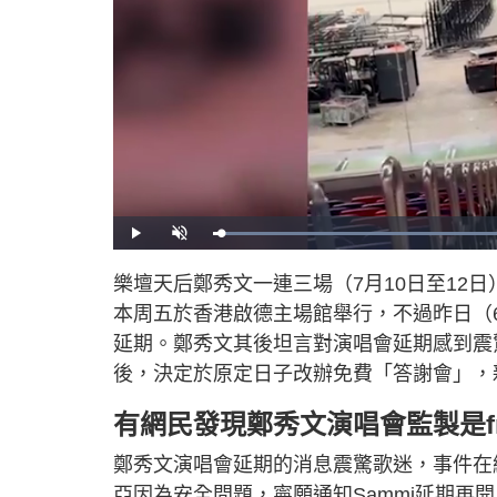
L
P
U
o
l
n
a
a
m
d
y
u
樂壇天后鄭秀文一連三場（7月10日至12日）
e
t
d
e
:
本周五於香港啟德主場館舉行，不過昨日（
4
4
.
延期。鄭秀文其後坦言對演唱會延期感到震
3
3
後，決定於原定日子改辦免費「答謝會」，
%
有網民發現鄭秀文演唱會監製是fr
鄭秀文演唱會延期的消息震驚歌迷，事件在
亞因為安全問題，寧願通知Sammi延期再