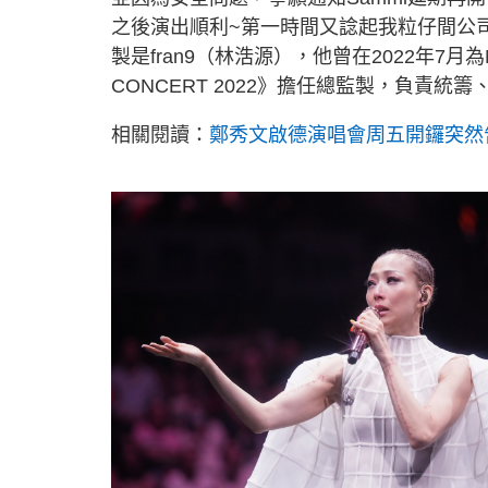
之後演出順利~第一時間又諗起我粒仔間公
製是fran9（林浩源），他曾在2022年7月為M
CONCERT 2022》擔任總監製，負責
相關閱讀：
鄭秀文啟德演唱會周五開鑼突然告吹