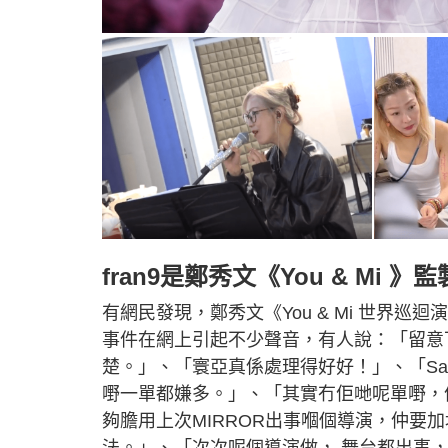
fran9是鄭秀文《You & Mi 》監
有網民發現，鄭秀文《You & Mi 世界巡迴
事件在網上引起不少聲音，有人說：「留意
楚。」、「寰亞真係處理得好好！」、「Sa
嘢一單都嫌多。」、「其實冇佢哋呢單嘢，
夠膽用上次MIRROR出事嗰個導演，仲要
法。」、「次次呢個導演做， 舞台都出事， 