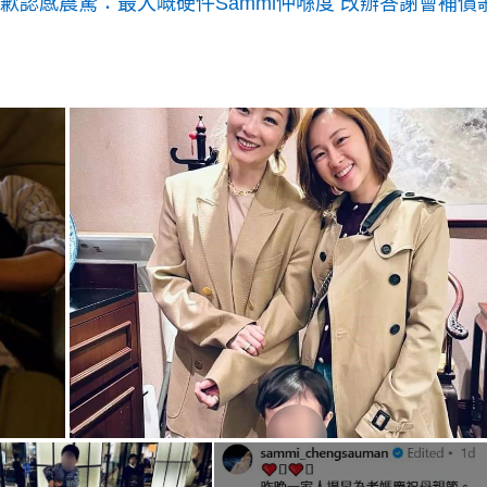
致歉認感震驚：最大嘅硬件Sammi仲喺度 改辦答謝會補償