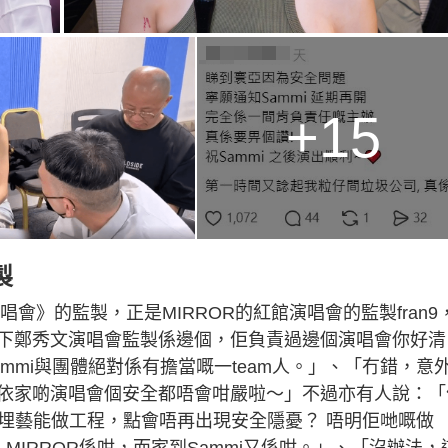
+15
製
演唱會》的監製，正是MIRROR的紅館演唱會的監製fran9
下鄭秀文演唱會監製係邊個，佢負責過邊個演唱會你好清
mmi與團體絕對係有擔當嘅一team人。」、「冇錯，意
依家啲演唱會個安全都唔會咁嚴啦～」不過亦有人說：「
加埋藝能做工程，點會唔再出現安全隱憂？ 唔明佢哋嘅做
MIRROR係咁，而家到Sammi又係咁。」、「沒辦法，