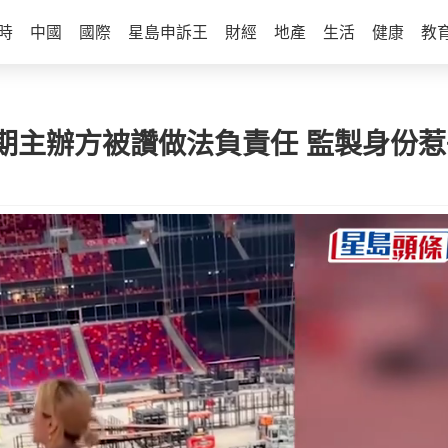
時
中國
國際
星島申訴王
財經
地產
生活
健康
教
期主辦方被讚做法負責任 監製身份