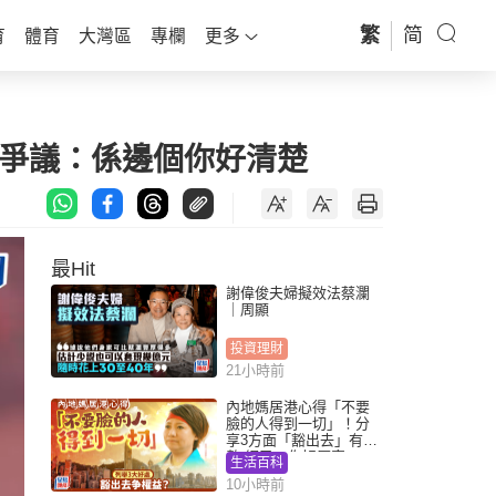
繁
简
育
體育
大灣區
專欄
更多
惹爭議：係邊個你好清楚
最Hit
謝偉俊夫婦擬效法蔡瀾
｜周顯
投資理財
21小時前
內地媽居港心得「不要
臉的人得到一切」！分
享3方面「豁出去」有著
數 網民：你好厲害
生活百科
10小時前