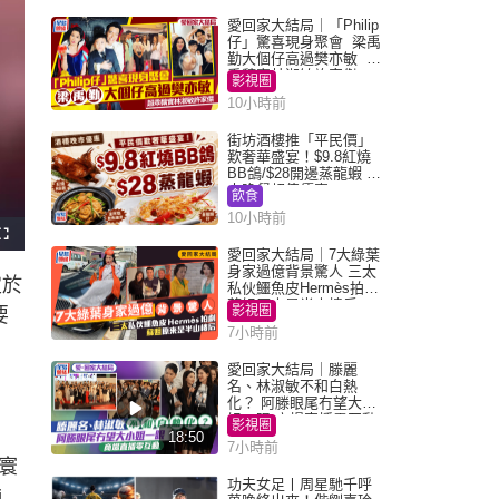
愛回家大結局｜「Philip
仔」驚喜現身聚會 梁禹
勤大個仔高過樊亦敏 超
乖黐實林淑敏許家傑
影視圈
10小時前
街坊酒樓推「平民價」
歎奢華盛宴！$9.8紅燒
BB鴿/$28開邊蒸龍蝦 3
大晚餐超值優惠
飲食
10小時前
F
u
愛回家大結局｜7大綠葉
l
身家過億背景驚人 三太
l
定於
s
私伙鱷魚皮Hermès拍劇
c
蘇姐原來是半山樓后
r
影視圈
要
e
e
7小時前
n
愛回家大結局｜滕麗
名、林淑敏不和白熱
化？ 阿滕眼尾冇望大小
姐一眼 商場直播零互動
影視圈
18:50
7小時前
寰
功夫女足丨周星馳千呼
i