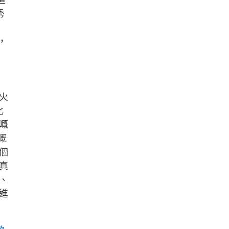
秀
，
，
火
化
嘅
嘅
個
真
、
進