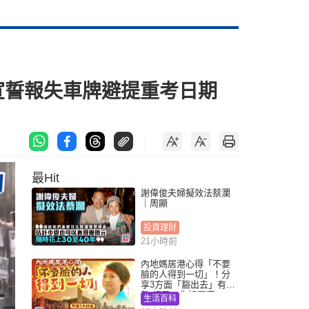
已宣誓報失車牌避提重考日期
最Hit
謝偉俊夫婦擬效法蔡瀾
｜周顯
投資理財
21小時前
內地媽居港心得「不要
臉的人得到一切」！分
享3方面「豁出去」有著
數 網民：你好厲害
生活百科