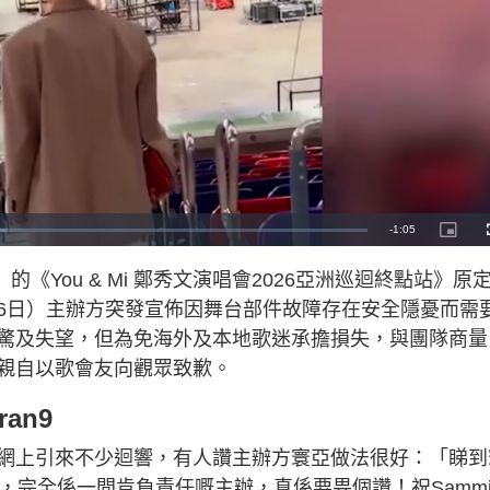
R
-
1:05
P
i
c
e
t
的《You & Mi 鄭秀文演唱會2026亞洲巡迴終點站》原
u
r
m
e
6日）主辦方突發宣佈因舞台部件故障存在安全隱憂而需
-
i
a
n
驚及失望，但為免海外及本地歌迷承擔損失，與團隊商量
-
P
i
親自以歌會友向觀眾致歉。
i
c
t
n
u
an9
r
e
i
網上引來不少迴響，有人讚主辦方寰亞做法很好：「睇到
n
開，完全係一間肯負責任嘅主辦，真係要畀個讚！祝Samm